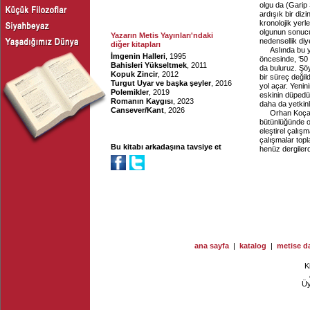
olgu da (Garip 
ardışık bir dizi
kronolojik yerle
olgunun sonucu
Yazarın Metis Yayınları'ndaki
nedensellik diy
diğer kitapları
Aslında bu y
İmgenin Halleri
, 1995
öncesinde, ‘50 
Bahisleri Yükseltmek
, 2011
da buluruz. Şöy
Kopuk Zincir
, 2012
bir süreç değil
Turgut Uyar ve başka şeyler
, 2016
yol açar. Yenin
Polemikler
, 2019
eskinin düpedüz
Romanın Kaygısı
, 2023
daha da yetkinl
Cansever/Kant
, 2026
Orhan Koçak’
bütünlüğünde o
eleştirel çalış
çalışmalar topl
Bu kitabı arkadaşına tavsiye et
henüz dergilerd
ana sayfa
|
katalog
|
metise da
K
Ü