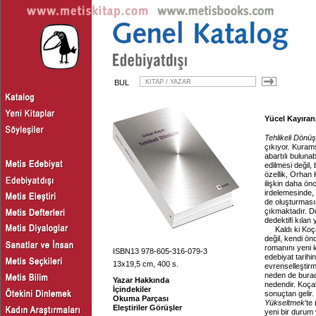
BUL
Yücel Kayıran,
Tehlikeli Dönüş
çıkıyor. Kuram
abartılı buluna
edilmesi değil, 
özellik, Orhan 
ilişkin daha ön
irdelemesinde,
de oluşturmasın
çıkmaktadır. De
dedektifi kılan
Kaldı ki Ko
değil, kendi ön
romanını yeni k
ISBN13 978-605-316-079-3
edebiyat tarihi
13x19,5 cm, 400 s.
evrenselleştirm
neden de burada
Yazar Hakkında
nedendir. Koçak
İçindekiler
sonuçtan gelir.
Okuma Parçası
Yükseltmek
’te
Eleştiriler Görüşler
yeni bir durum y