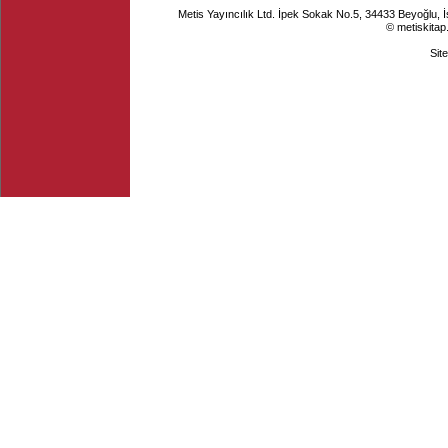
Metis Yayıncılık Ltd. İpek Sokak No.5, 34433 Beyoğlu, 
© metiskitap
Sit