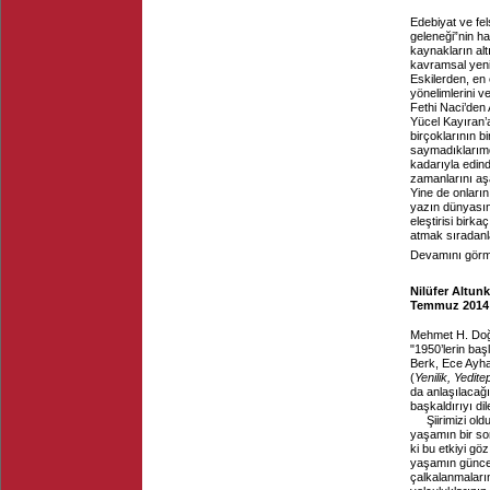
Edebiyat ve fel
geleneği”nin ha
kaynakların alt
kavramsal yenil
Eskilerden, en 
yönelimlerini v
Fethi Naci’den
Yücel Kayıran’a
birçoklarının b
saymadıklarımd
kadarıyla edind
zamanlarını aşa
Yine de onların 
yazın dünyasını
eleştirisi birk
atmak sıradanlaş
Devamını görme
Nilüfer Altunk
Temmuz 2014
Mehmet H. Do
"1950’lerin baş
Berk, Ece Ayhan
(
Yenilik, Yedit
da anlaşılacağı 
başkaldırıyı dile
Şiirimizi ol
yaşamın bir son
ki bu etkiyi gö
yaşamın güncel
çalkalanmaların