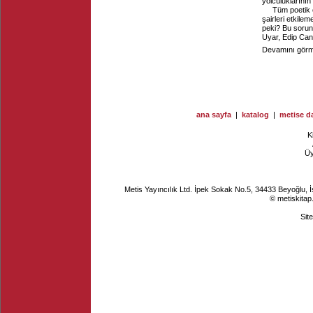
yolculuklarının 
Tüm poetik 
şairleri etkile
peki? Bu sorunu
Uyar, Edip Cans
Devamını görme
ana sayfa
|
katalog
|
metise da
K
Ü
Metis Yayıncılık Ltd. İpek Sokak No.5, 34433 Beyoğlu, 
© metiskitap
Sit