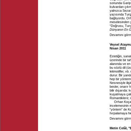
sonunda Garip’l
kulvardan çıkm
yalnızca Seza
yazısında Turg
bağlıyordu. Orh
meselesinden y
“Doğrusu, Turg
Dünyanın En G
Devamını görme
Veysel Atayma
Nisan 2011
Estetiğin, sana
üzerinde bir ta
alanında ve en 
bu sözlü dil (üs
leitmotifler, vb
durur. Bir yand
hep bir yönteml
Nesnesiyle ili
besler, onarır 
bilir dışarıda:
kuşatmaya çalı
Romantiklere; öt
Orhan Koçak 
incelemesinin m
“yöntem” de Ko
hırpalamaya hi
Devamını görme
Metin Celâl, 