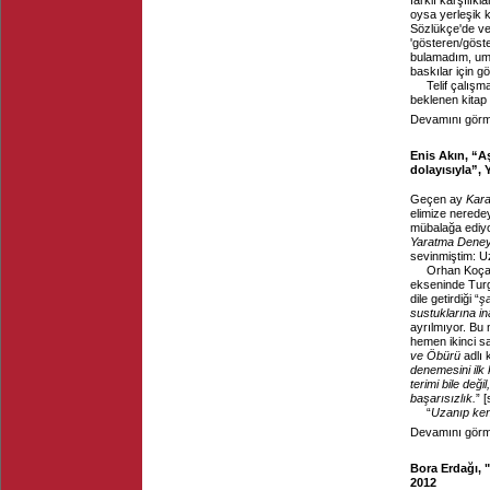
farklı karşılıkl
oysa yerleşik kar
Sözlükçe'de ve 
'gösteren/göster
bulamadım, umar
baskılar için g
Telif çalış
beklenen kitap
Devamını görme
Enis Akın, “A
dolayısıyla”,
Geçen ay
Kara
elimize nerede
mübalağa ediy
Yaratma Deney
sevinmiştim: U
Orhan Koçak’
ekseninde Turgu
dile getirdiği “
şa
sustuklarına i
ayrılmıyor. Bu
hemen ikinci sa
ve Öbürü
adlı 
denemesini ilk 
terimi bile deği
başarısızlık.
” [
“
Uzanıp ke
Devamını görme
Bora Erdağı,
2012