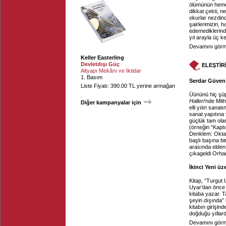
ölümünün heme
dikkat çekti, n
okurlar nezdind
şairlerimizin, h
edemediklerinde
yıl arayla üç k
Devamını görme
Keller Easterling
Devletdışı Güç
ELEŞTİR
Altyapı Mekânı ve İktidar
1. Basım
Serdar Güven,
Liste Fiyatı: 390.00 TL yerine armağan
Üününü hiç şüp
Halleri
’nde Mith
Diğer kampanyalar için
elli yılın sanat
sanat yapıtına 
güçlük tam ola
(örneğin “Kaptı
Denklem: Oktay 
başlı başına bi
arasında elden 
çıkageldi Orh
İkinci Yeni üz
Kitap, “Turgut 
Uyar’dan önce 
kitaba yazar. T
şeyin dışında” 
kitabın girişin
doğduğu yıllard
Devamını görme