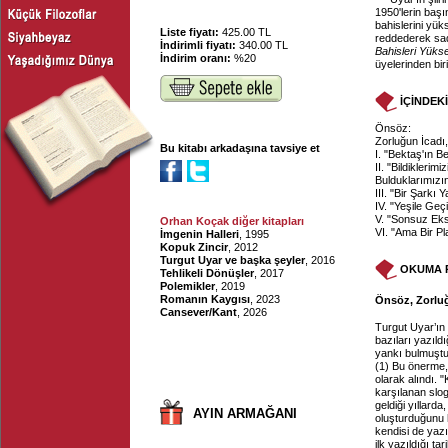
1950'lerin başı
bahislerini yük
Liste fiyatı:
425.00 TL
reddederek sad
İndirimli fiyatı:
340.00 TL
Bahisleri Yüks
İndirim oranı:
%20
üyelerinden bir
İÇİNDEK
Önsöz:
Zorluğun İcadı
Bu kitabı arkadaşına tavsiye et
I. "Bektaş'ın B
II. "Bildiklerimi
Bulduklarımızı
III. "Bir Şarkı
IV. "Yeşile Geçi
V. "Sonsuz Eksi
Orhan Koçak diğer kitapları
VI. "Ama Bir P
İmgenin Halleri
, 1995
Kopuk Zincir
, 2012
Turgut Uyar ve başka şeyler
, 2016
OKUMA 
Tehlikeli Dönüşler
, 2017
Polemikler
, 2019
Romanın Kaygısı
, 2023
Önsöz, Zorluğ
Cansever/Kant
, 2026
Turgut Uyar’ın 
bazıları yazıld
yankı bulmuştu
(1) Bu önerme, 
olarak alındı. 
karşılanan sloga
geldiği yıllard
AYIN ARMAĞANI
oluşturduğunu h
kendisi de yazı
ilk yazıldığı t