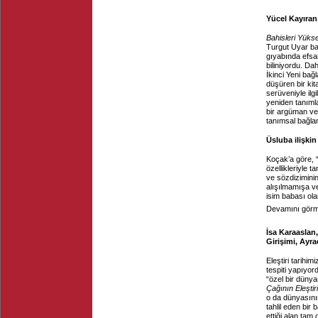
Yücel Kayıran,
Bahisleri Yüks
Turgut Uyar ba
gıyabında efsan
biliniyordu. Dah
İkinci Yeni ba
düşüren bir kit
serüveniyle ilgil
yeniden tanımlan
bir argüman ve 
tanımsal bağlam
Üsluba ilişkin
Koçak’a göre, “
özellikleriyle 
ve sözdiziminin
alışılmamışa v
isim babası ola
Devamını görme
İsa Karaaslan,
Girişimi, Ayra
Eleştiri tarihi
tespiti yapıyord
“özel bir dünya
Çağının Eleştiri
o da dünyasının
tahlil eden bir 
ettiği alan tam 