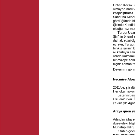
Orhan Koçak, Ç
olmayan nadir e
kitaplaştırmaz.
Sanatına Kenar 
gördüğümde bir
Şiirinde Kendin
olduğumuz mesa
Turgut Uyar, 
Şiiri’nin önem
da hak ettiği öl
evreler, Turgut
birlikte şiirin
iki kitabıyla el
orada kalmamış,
bir evreye sokm
hiçbir zaman “
Devamını görme
Necmiye Alpay,
2011'de, şiir d
Her okuma/yorum
Listenin baş
Okunur
’u var.
çevirisiyle Agor
Araya giren y
Adından itibare
düzeydeki bilgi
Muhatap aldığı k
Kitabın çevi