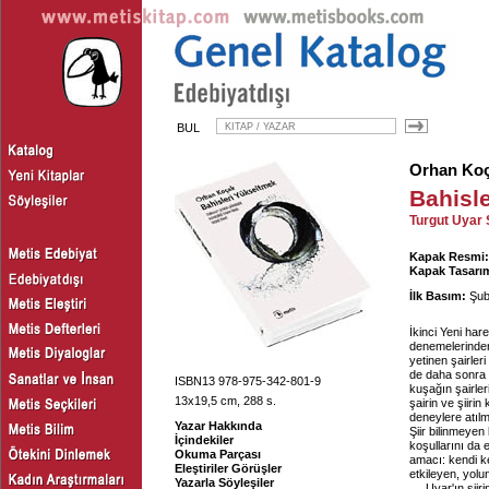
BUL
Orhan Ko
Bahisl
Turgut Uyar 
Kapak Resmi:
Kapak Tasarım
İlk Basım:
Şub
İkinci Yeni har
denemelerinden 
yetinen şairler
de daha sonra d
ISBN13 978-975-342-801-9
kuşağın şairler
13x19,5 cm, 288 s.
şairin ve şiiri
deneylere atılma
Yazar Hakkında
Şiir bilinmeye
İçindekiler
koşullarını da 
Okuma Parçası
amacı: kendi k
Eleştiriler Görüşler
etkileyen, yolun
Yazarla Söyleşiler
Uyar'ın şiir