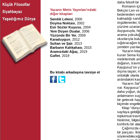
daha felsefi bir
Romanın içi
Yazarın Metis Yayınları'ndaki
Bekçisi Leo ve
diğer kitapları
bedeninden vere 
kalmadığı sanı
Sandık Lekesi
, 2000
örgütlenenler, b
Doyma Noktası
, 2002
yüzüne uzanan 
Esir Sözler Kuyusu
, 2004
duygusuyla, hi
Yere Düşen Dualar
, 2006
arama yolculuğ
Yüzünde Bir Yer
, 2009
okurlarıyla bul
Karaduygun
, 2012
sığdıracağım b
Sultan ve Şair
, 2013
yeniden yazıla
Barbarın Kahkahası
, 2015
Yazarın kita
Aramızdaki Ağaç
, 2019
kuran Sema Kay
Gaflet
, 2019
metinlerinde an
doğanın, travma
Kaygusuz’un ya
dışına taşan; mi
Bu kitabı arkadaşına tavsiye et
ontolojik olanl
ardındakini kav
Yazarın
Saf
var. Kaygusuz’
daha yoğun, da
anlatmanın suç
bir gelecek hay
biçimde engell
Kitap “dünya
sayfaya geldiği
toplumsal travm
hislerine, bilg
konforlu bir al
Çağımızda di
bir parçası. İkt
söylenebileceği