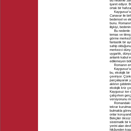
Bu nedenle
Sa
işaret ediyor. 
ortak bir hafız
Kaygusuz’un
Canavar
ile bir
bedensel ve eko
bunu. Romanın 
ilişkiyi, bedeni
Bu nedenle 
temas ve titreş
görme merkezli
fantastik bir a
sahip olduğunu
merkezci dünya
uygarlık, dünyay
anlamlı kabul 
edilemeyen bölg
Romanın en ç
Kaygusuz’un
bu, ekolojik bir
çeviriyor. Çün
parçalayarak yö
aklının şiddeti
ekolojik kriz ç
Kaygusuz ise d
çalışırken gerç
versiyonunu mu
Romandaki b
tekrar kurulması
bulmakla görevli
onlar koruyand
Bekçiler öksüz 
sistematik bir 
yerini alan dev
hikâyeden kopar