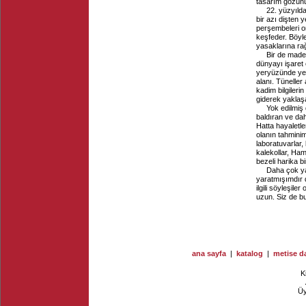
tasarım gözün
22. yüzyıld
bir azı dişten 
perşembeleri o
keşfeder. Böyle
yasaklarına ra
Bir de maden
dünyayı işaret 
yeryüzünde yen
alanı. Tünelle
kadim bilgileri
giderek yaklaş
Yok edilmiş
baldıran ve daha
Hatta hayaletle
olanın tahminimi
laboratuvarlar,
kalekollar, Ham
bezeli harika 
Daha çok ya
yaratmışımdır 
ilgili söyleşile
uzun. Siz de bu
ana sayfa
|
katalog
|
metise da
K
Ü