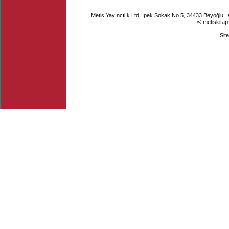
Metis Yayıncılık Ltd. İpek Sokak No.5, 34433 Beyoğlu, 
© metiskitap
Sit