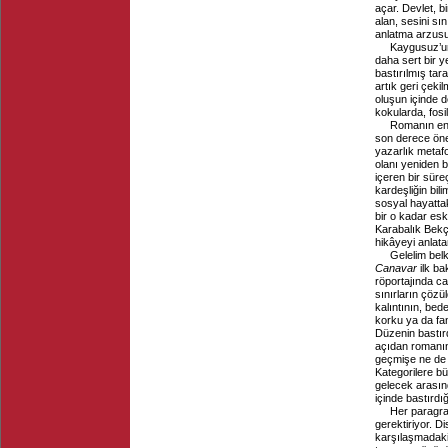
açar. Devlet, b
alan, sesini sı
anlatma arzusu
Kaygusuz’un
daha sert bir 
bastırılmış tara
artık geri çek
oluşun içinde 
kokularda, fosil
Romanın en g
son derece öne
yazarlık metafo
olanı yeniden b
içeren bir süre
kardeşliğin bili
sosyal hayattak
bir o kadar eski
Karabalık Bekçi
hikâyeyi anlata
Gelelim bel
Canavar
ilk ba
röportajında ca
sınırların çözü
kalıntının, bed
korku ya da fan
Düzenin bastırd
açıdan romanın 
geçmişe ne de 
Kategorilere bü
gelecek arasınd
içinde bastırdığ
Her paragra
gerektiriyor. Di
karşılaşmadaki