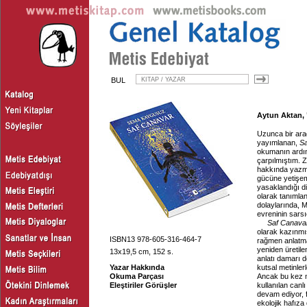
BUL
Aytun Aktan, 
Uzunca bir ara
yayımlanan,
S
okumanın ardın
çarpılmıştım. Z
hakkında yazma
gücüne yetişe
yasaklandığı d
olarak tanıml
dolaylarında, M
evreninin sarsı
Saf Canava
olarak kazınmış
ISBN13 978-605-316-464-7
rağmen anlatma
yeniden üretile
13x19,5 cm, 152 s.
anlatı damarı 
Yazar Hakkında
kutsal metinler
Okuma Parçası
Ancak bu kez m
Eleştiriler Görüşler
kullanılan canl
devam ediyor, f
ekolojik hafız