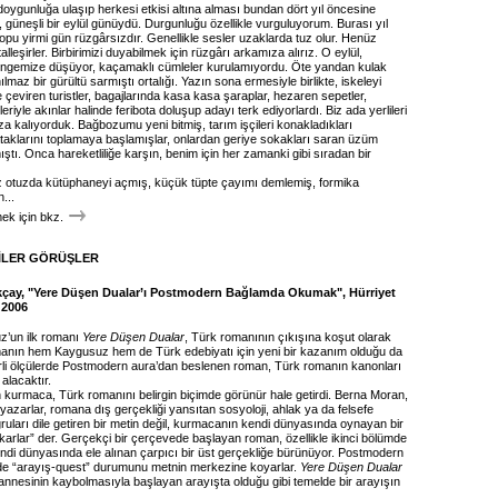
doygunluğa ulaşıp herkesi etkisi altına alması bundan dört yıl öncesine
, güneşli bir eylül günüydü. Durgunluğu özellikle vurguluyorum. Burası yıl
pu yirmi gün rüzgârsızdır. Genellikle sesler uzaklarda tuz olur. Henüz
talleşirler. Birbirimizi duyabilmek için rüzgârı arkamıza alırız. O eylül,
ngemize düşüyor, kaçamaklı cümleler kurulamıyordu. Öte yandan kulak
ılmaz bir gürültü sarmıştı ortalığı. Yazın sona ermesiyle birlikte, iskeleyi
 çeviren turistler, bagajlarında kasa kasa şaraplar, hezaren sepetler,
eriyle akınlar halinde feribota doluşup adayı terk ediyorlardı. Biz ada yerlileri
za kalıyorduk. Bağbozumu yeni bitmiş, tarım işçileri konakladıkları
taklarını toplamaya başlamışlar, onlardan geriye sokakları saran üzüm
ştı. Onca hareketliliğe karşın, benim için her zamanki gibi sıradan bir
 otuzda kütüphaneyi açmış, küçük tüpte çayımı demlemiş, formika
...
k için bkz.
İLER GÖRÜŞLER
kçay, "Yere Düşen Dualar’ı Postmodern Bağlamda Okumak", Hürriyet
 2006
’un ilk romanı
Yere Düşen Dualar
, Türk romanının çıkışına koşut olarak
manın hem Kaygusuz hem de Türk edebiyatı için yeni bir kazanım olduğu da
rli ölçülerde Postmodern aura’dan beslenen roman, Türk romanın kanonları
 alacaktır.
kurmaca, Türk romanını belirgin biçimde görünür hale getirdi. Berna Moran,
azarlar, romana dış gerçekliği yansıtan sosyoloji, ahlak ya da felsefe
ruları dile getiren bir metin değil, kurmacanın kendi dünyasında oynayan bir
karlar” der. Gerçekçi bir çerçevede başlayan roman, özellikle ikinci bölümde
di dünyasında ele alınan çarpıcı bir üst gerçekliğe bürünüyor. Postmodern
de “arayış-quest” durumunu metnin merkezine koyarlar.
Yere Düşen Dualar
 annesinin kaybolmasıyla başlayan arayışta olduğu gibi temelde bir arayışın