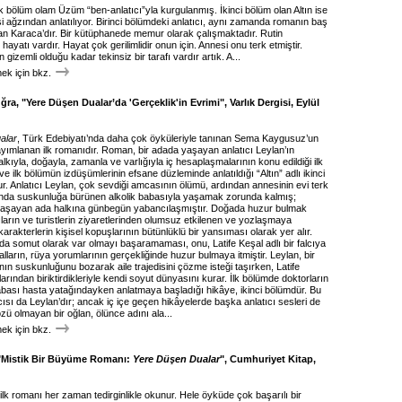
k bölüm olam Üzüm “ben-anlatıcı”yla kurgulanmış. İkinci bölüm olan Altın ise
şi ağzından anlatılıyor. Birinci bölümdeki anlatıcı, aynı zamanda romanın baş
lan Karaca’dır. Bir kütüphanede memur olarak çalışmaktadır. Rutin
hayatı vardır. Hayat çok gerilimlidir onun için. Annesi onu terk etmiştir.
gizemli olduğu kadar tekinsiz bir tarafı vardır artık. A...
k için bkz.
a, "Yere Düşen Dualar’da 'Gerçeklik'in Evrimi", Varlık Dergisi, Eylül
alar
, Türk Edebiyatı’nda daha çok öyküleriyle tanınan Sema Kaygusuz’un
ayımlanan ilk romanıdır. Roman, bir adada yaşayan anlatıcı Leylan’ın
halkıyla, doğayla, zamanla ve varlığıyla iç hesaplaşmalarının konu edildiği ilk
 ilk bölümün izdüşümlerinin efsane düzleminde anlatıldığı “Altın” adlı ikinci
r. Anlatıcı Leylan, çok sevdiği amcasının ölümü, ardından annesinin evi terk
nda suskunluğa bürünen alkolik babasıyla yaşamak zorunda kalmış;
yaşayan ada halkına günbegün yabancılaşmıştır. Doğada huzur bulmak
ların ve turistlerin ziyaretlerinden olumsuz etkilenen ve yozlaşmaya
arakterlerin kişisel kopuşlarının bütünlüklü bir yansıması olarak yer alır.
da somut olarak var olmayı başaramaması, onu, Latife Keşal adlı bir falcıya
lların, rüya yorumlarının gerçekliğinde huzur bulmaya itmiştir. Leylan, bir
n suskunluğunu bozarak aile trajedisini çözme isteği taşırken, Latife
arından biriktirdikleriyle kendi soyut dünyasını kurar. İlk bölümde doktorların
babası hasta yatağındayken anlatmaya başladığı hikâye, ikinci bölümdür. Bu
ısı da Leylan’dır; ancak iç içe geçen hikâyelerde başka anlatıcı sesleri de
zü olmayan bir oğlan, ölünce adını ala...
k için bkz.
 "Mistik Bir Büyüme Romanı:
Yere Düşen Dualar
", Cumhuriyet Kitap,
lk romanı her zaman tedirginlikle okunur. Hele öyküde çok başarılı bir