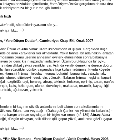
u kolayca bozdukları şimdilerde,
Yere Düşen Dualar
gerçekten de sıra dışı
k edebiyatımıza bir gurur tacı gibi kondu.
li hızlı
alar
'ın dili, sözcüklerin yaratıcı söz y...
k için bkz.
, “Yere Düşen Dualar”, Cumhuriyet Kitap Eki, Ocak 2007
alar
Üzüm ve Altın olmak üzere iki bölümden oluşuyor. Gerçekten düşe
ümde de aynı karakterler yer almaktadır. Yakın tarihte, bir ada halkını anlatan
 amcasının ölümü üzerine annesinin evi terk etmesinden sonra babasıyla
yan bir genç kızın ağzından anlatılıyor. Üzüm burukluğunda bir öykü.
sından dikkat çekici yenilikler var. Aslında yenilik demek ne derece doğru,
llanılan sözcükler günlük yaşamda sıkça kullanmadığımız, kıyıda köşede
r. Hamsini fırtınası, fırdolayı, yonga, bukağılı, bungunluk, yalazlamak,
z, ufunet, sitteisevir, vecit, yin, yülerzik, filizkıran fırtınası, eşkina, kapari,
alı, uzgörülü, tayf, benzeş, abraş, tekinsiz, helezon, eprimiş, tozan, canfes,
rışılı, lapis, helis, şom, ufunet, devcileyin, makastar, ortacılık, kayaç, lığlı,
 turbalık, ağubozan, yekrenk.
r
melerin birkaçının sözlük anlamlarını belirttikten sonra kullanımlarını
Ufunet
: Sıkıntı, acı veya ağrı. (Daha çok Çankırı ve yöresinde kullanılır.) -
sına karşın anbean soylulaşan bir biçimi var onun. (sf. 139)
Abraş
: Alaca
 eğri, düzgün olmayan, halk dilinde çilli, çopur yüzlü, açık renk gözlü, çapar.-
k için bkz.
, “Bir Söz Romanı - Yere Düşen Dualar”, Varlık Dergisi, Mayıs 2006