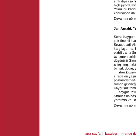
zınk diye çakıl
hiçleşiyordu bi
Yalnız bu kada
konusunda da. R
Devamını görme
Jan Arnald, "
Sema Kaygusu
çok önemli, hat
Strauss adlı A
karşılaştırma, 
olabilir; ama 
tamamen farklı
düşünürü Giord
anlaşılmış haki
bir ışık doğar,
Yere Düşen
sırada on yaşı
postmodernisti
roman geleneği
Kaygusuz tamam
Kaygusuz’un 
Strauss’un başy
yaratmış ve –b
Devamını görme
ana sayfa
|
katalog
|
metise da