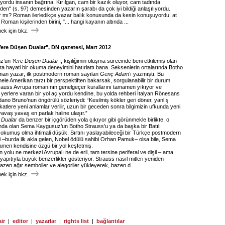
ıyordu insanın bağrına. Kırılgan, cam bir kazık oluyor, cam tadında
rden" (s. 97) demesinden yazarın şarabı da çok iyi bildiği anlaşılıyordu.
r mı? Roman ilerledikçe yazar balık konusunda da kesin konuşuyordu, at
oman kişilerinden birini, "... hangi kayanın altında ...
k için bkz.
Yere Düşen Dualar", DN gazetesi, Mart 2012
z’un
Yere Düşen Dualar
’ı, kişiliğimin oluşma sürecinde beni etkilemiş olan
ta hayati bir okuma deneyimini hatırlattı bana. Seksenlerin ortalarında Botho
lman yazar, ilk postmodern roman sayılan
Genç Adam
’ı yazmıştı. Bu
hele Amerikan tarzı bir perspektiften bakarsak, sorgulanabilir bir durum
Strauss Avrupa romanının genelgeçer kurallarını tamamen yıkıyor ve
 yerlere varan bir yol açıyordu kendine, bu yolda rehberi İtalyan Rönesans
ano Bruno’nun öngörülü sözleriydi: “Kesilmiş kökler geri döner, yanlış
katlere yeni anlamlar verilir, uzun bir geceden sonra bilgimizin ufkunda yeni
 yavaş yavaş en parlak haline ulaşır.”
 Dualar
da benzer bir içgörüden yola çıkıyor gibi görünmekle birlikte, o
nda olan Sema Kaygusuz’un Botho Strauss’u ya da başka bir Batılı
 okumuş olma ihtimali düşük. Sırtını yaslayabileceği bir Türkçe postmodern
 –burda ilk akla gelen, Nobel ödülü sahibi Orhan Pamuk– olsa bile, Sema
en kendisine özgü bir yol keşfetmiş.
yolu ne merkezi Avrupalı ne de eril, tam tersine periferal ve dişil – ama
apıtıyla büyük benzerlikler gösteriyor. Strauss nasıl mitleri yeniden
azen ağır semboller ve alegoriler yükleyerek, bazen d...
k için bkz.
ir
|
editor
|
yazarlar
|
rights list
|
bağlantılar