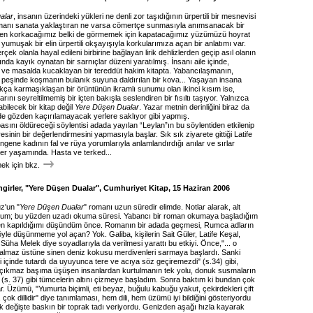
alar
, insanın üzerindeki yükleri ne denli zor taşıdığının ürpertili bir mesnevisi
romanı sanata yaklaştıran ne varsa cömertçe sunmasıyla anımsanacak bir
ten korkacağımız belki de görmemek için kapatacağımız yüzümüzü hoyrat
il yumuşak bir elin ürpertili okşayışıyla korkularımıza açan bir anlatımı var.
rçek olanla hayal edileni birbirine bağlayan lirik dehlizlerden geçip asıl olanın
da kayık oynatan bir sarnıçlar düzeni yaratılmış. İnsanı aile içinde,
te ve masalda kucaklayan bir tereddüt hakim kitapta. Yabancılaşmanın,
 peşinde koşmanın bulanık suyuna daldırılan bir kova... Yaşayan insana
kça karmaşıklaşan bir örüntünün ikramlı sunumu olan ikinci kısım ise,
rını seyreltilmemiş bir içten bakışla seslendiren bir fısıltı taşıyor. Yalnızca
bilecek bir kitap değil
Yere Düşen Dualar
. Yazar metnin derinliğini biraz da
ilde gözden kaçırılamayacak yerlere saklıyor gibi yapmış.
sını öldüreceği söylentisi adada yayılan “Leylan”ın bu söylentiden etkilenip
esinin bir değerlendirmesini yapmasıyla başlar. Sık sık ziyarete gittiği Latife
çingene kadının fal ve rüya yorumlarıyla anlamlandırdığı anılar ve sırlar
er yaşamında. Hasta ve terked...
k için bkz.
ngirler, "Yere Düşen Dualar", Cumhuriyet Kitap, 15 Haziran 2006
'un "
Yere Düşen Dualar
" romanı uzun süredir elimde. Notlar alarak, alt
rum; bu yüzden uzadı okuma süresi. Yabancı bir roman okumaya başladığım
en kapıldığımı düşündüm önce. Romanın bir adada geçmesi, Rumca adların
öyle düşünmeme yol açan? Yok. Galiba, kişilerin Sait Güler, Latife Keşal,
ha Melek diye soyadlarıyla da verilmesi yarattı bu etkiyi. Önce,"... o
almaz üstüne sinen deniz kokusu merdivenleri sarmaya başlardı. Sanki
gibi içinde tutardı da uyuyunca tere ve acıya söz geçiremezdi" (s.34) gibi,
çıkmaz başıma üşüşen insanlardan kurtulmanın tek yolu, donuk susmaların
 (s. 37) gibi tümcelerin altını çizmeye başladım. Sonra baktım ki bundan çok
r. Üzümü, "Yumurta biçimli, eti beyaz, buğulu kabuğu yakut, çekirdekleri çift
ü, çok dillidir" diye tanımlaması, hem dili, hem üzümü iyi bildiğini gösteriyordu
ilk değişte baskın bir toprak tadı veriyordu. Genizden aşağı hızla kayarak