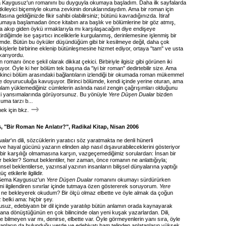
 Kaygusuz'un romanını bu duyguyla okumaya başladım. Daha ilk sayfalarda
kileyici biçemiyle okuma zevkinin doruklarındaydım. Ama bir roman için
ına geldiğinizde fikir sahibi olabilirsiniz; bütünü kavradığınızda. İtiraf
kumaya başlamadan önce kitabın ara başlık ve bölümlerine bir göz atmış,
 akıp giden öykü ırmaklarıyla mı karşılaşacağım diye endişeye
tirdiğimde ise şaşırtıcı inceliklerle kurgulanmış, derinlemesine işlenmiş bir
imde. Bütün bu öyküler düşündüğüm gibi bir kesilmeye değil, daha çok
 dikişlerle birbirine eklenip bütünleşmesine hizmet ediyor, ortaya "tam" ve usta
ıkarıyordu.
romanı önce şekil olarak dikkat çekici. Birbiriyle ilgisiz gibi görünen iki
or. Öyle ki her bölüm tek başına da "iyi bir roman" dedirtebilir size. Ama
 ikinci bölüm arasındaki bağlantıların izlendiği bir okumada roman mükemmel
ve doyuruculuğa kavuşuyor. Birinci bölümde, kendi içinde yerine oturan, ama
nlam yüklemediğiniz cümlelerin aslında nasıl zengin çağrışımları olduğunu
ki yansımalarında görüyorsunuz. Bu yönüyle
Yere Düşen Dualar
bizden
uma tarzı b...
k için bkz.
"Bir Roman Ne Anlatır?", Radikal Kitap, Nisan 2006
alar
'ın dili, sözcüklerin yaratıcı söz yaratmakta ne denli hünerli
i ve hayal gücünü yazarın elinden alıp nasıl dışavurabileceklerini gösteriyor
m bir karşılığı olmamasına karşın, vazgeçemediğimiz sorulardan: İnsan bir
 bekler? Somut beklentiler, her zaman, önce romanın ne anlattığıyla;
sel beklentilerse, yazınsal yazının insanların bilişsel dünyalarına yaptığı
 etkilerle ilgilidir.
Sema Kaygusuz'un
Yere Düşen Dualar
romanını okumayı sürdürürken
i ilgilendiren sınırlar içinde tutmaya özen göstererek soruyorum.
Yere
ı ne bekleyerek okudum? Bir ölçü olmaz elbette ve öyle almak da çoğun
belki ama: hiçbir şey.
uz, edebiyatın bir dil içinde yaratılıp bütün anlamın orada kaynayarak
na dönüştüğünün en çok bilincinde olan yeni kuşak yazarlardan. Dili,
e bilmeyen var mı, denirse, elbette var. Öyle görmeyenlerin yanı sıra, öyle
nların da bulunduğu yerde ve edebiyatı bam telinden anlatanların yüksek