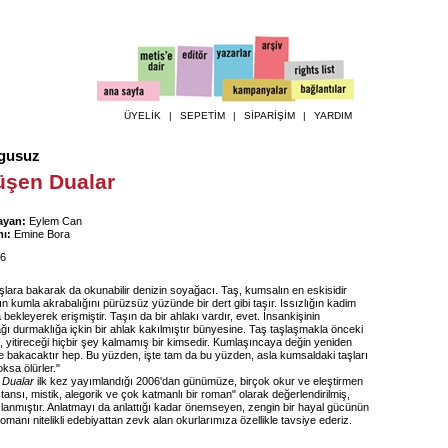
ÜYELİK
|
SEPETİM
|
SİPARİŞİM
|
YARDIM
gusuz
üşen Dualar
ayan:
Eylem Can
ı:
Emine Bora
6
şlara bakarak da okunabilir denizin soyağacı. Taş, kumsalın en eskisidir
n kumla akrabalığını pürüzsüz yüzünde bir dert gibi taşır. Issızlığın kadim
a bekleyerek erişmiştir. Taşın da bir ahlakı vardır, evet. İnsankişinin
ı durmaklığa içkin bir ahlak kakılmıştır bünyesine. Taş taşlaşmakla önceki
iş, yitireceği hiçbir şey kalmamış bir kimsedir. Kumlaşıncaya değin yeniden
e bakacaktır hep. Bu yüzden, işte tam da bu yüzden, asla kumsaldaki taşları
ksa ölürler."
 Dualar
ilk kez yayımlandığı 2006'dan günümüze, birçok okur ve eleştirmen
tansı, mistik, alegorik ve çok katmanlı bir roman" olarak değerlendirilmiş,
ılanmıştır. Anlatmayı da anlattığı kadar önemseyen, zengin bir hayal gücünün
omanı nitelikli edebiyattan zevk alan okurlarımıza özellikle tavsiye ederiz.