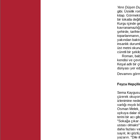
Yere Düşen Du
gibi. Üstelik 
kitap. Görmek
bir tokatla değ
Kurgu içinde ge
kavranamazlığın
şehirde, tarih
toparlanmanın,
yakından baktı
insanlık durumla
üst metni okuna
cüretli bir şek
Roman, baba
kendisi ve çevr
Keşal adlı bir 
dünyası yer ed
Devamını görme
Feyza Hepçili
Sema Kaygusuz
çizerek okuyo
izlenimine ned
varlığı mıydı b
Osman Melek, Sü
uykuya dalar d
terini bir acı 
"Sokağa çıkar 
ustası olmaktı"
daha fazlası va
sayılı; iki gözl
yazarın. "Dile 