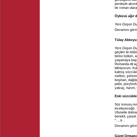
perdeyle akord
bir roman olara
Öyküsü ağır di
Yere Düşen Du
Devamını görme
Tülay Akkoyun
Yere Düşen Du
geçilen iki böl
birinci bölüm,
yaşamaya başla
Romanda dil açı
bilmiyorum. Ku
kalmış sözcükle
meftun, şehrengi
boşinan, dağdağ
pelür, pürçfosfo
yalvaç, harım,
Eski sözcükle
Söz konusu keli
inceleyeceğiz.
Ufunetle dolma
benekli, çarpık
".....k...
Devamını görme
Gürel Ormancı