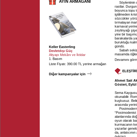
AYIN ARMAĞANI
Söylentinin 
rastlar. Durgun
boyunca topu to
işitilmeden kris
sözcükler yörü
tırmalayan inan
karnaval yerine
zeytinyağı şişel
yine bir başımı
barakalarda ya
burukluğu kalmı
gündü.
Keller Easterling
Sabah sekiz
Devletdışı Güç
masamda öğlen
Altyapı Mekânı ve İktidar
1. Basım
Devamını görme
Liste Fiyatı: 390.00 TL yerine armağan
ELEŞTİR
Diğer kampanyalar için
Ahmet Sait A
Gösteri, Eylül
Sema Kaygusuz
okunabilir. Ro
kuşkusuz. Beli
arasında yerini
Postmodern 
“Postmodenist y
alanlarında doğ
oyun olarak ba
kurmacanın ken
yazarlar genel
da, anlatıcının
öyküsü…