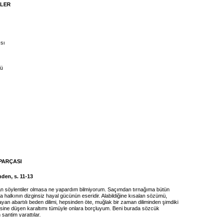
İLER
sı
ğü
PARÇASI
den, s. 11-13
 söylentiler olmasa ne yapardım bilmiyorum. Saçımdan tırnağıma bütün
halkının dizginsiz hayal gücünün eseridir. Alabildiğine kısalan sözümü,
ayan abartılı beden dilimi, hepsinden öte, muğlak bir zaman diliminden şimdiki
ine düşen karaltımı tümüyle onlara borçluyum. Beni burada sözcük
santim yarattılar.