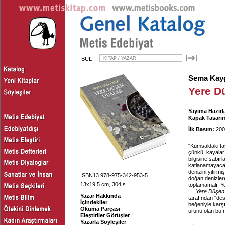
BUL
Sema Kay
Yere D
Yayıma Hazırl
Kapak Tasarım
İlk Basım:
200
"Kumsaldaki ta
çünkü; kayaları
bilgisine sabırl
katlanamayacağ
denizini yitirm
ISBN13 978-975-342-953-5
doğan denizler
13x19.5 cm, 304 s.
toplamamalı. Yo
Yere Düşen
Yazar Hakkında
tarafından "des
İçindekiler
beğeniyle karş
Okuma Parçası
ürünü olan bu r
Eleştiriler Görüşler
Yazarla Söyleşiler