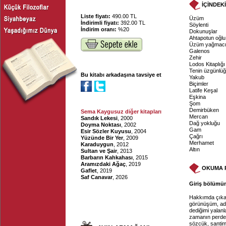
İÇİNDEK
Liste fiyatı:
490.00 TL
Üzüm
İndirimli fiyatı:
392.00 TL
Söylenti
İndirim oranı:
%20
Dokunuşlar
Ahtapotun oğlu
Üzüm yağmacı
Galenos
Zehir
Lodos Kitaplığı
Tenin üzgünlü
Bu kitabı arkadaşına tavsiye et
Yakub
Biçimler
Latife Keşal
Eşkina
Şom
Demirbüken
Sema Kaygusuz diğer kitapları
Mercan
Sandık Lekesi
, 2000
Dağ yokluğu
Doyma Noktası
, 2002
Gam
Esir Sözler Kuyusu
, 2004
Çağrı
Yüzünde Bir Yer
, 2009
Merhamet
Karaduygun
, 2012
Altın
Sultan ve Şair
, 2013
Barbarın Kahkahası
, 2015
Aramızdaki Ağaç
, 2019
OKUMA 
Gaflet
, 2019
Saf Canavar
, 2026
Giriş bölümün
Hakkımda çıkan
görünüşüm, ada 
dediğimi yalanl
zamanın perdes
sözcük, santim 