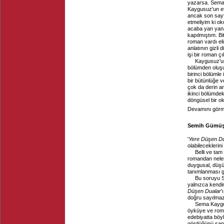
yazarsa. Sema
Kaygusuz'un et
ancak son sayfas
etmeliyim ki o
acaba yan yana
kapılmıştım. Bi
roman vardı el
anlatının gizli
işi bir roman ç
Kaygusuz'un 
bölümden oluşuy
birinci bölümle
bir bütünlüğe 
çok da derin a
ikinci bölümde
döngüsel bir ok
Devamını görme
Semih Gümüş, 
'
Yere Düşen Du
olabileceklerin
Belli ve ta
romandan neler
duygusal, düşün
tanımlanması güç
Bu soruyu 
yalnızca kendim
Düşen Dualar
'
doğru sayılmaz 
Sema Kaygus
öyküye ve roma
edebiyatta böyl
gördüğünü sana