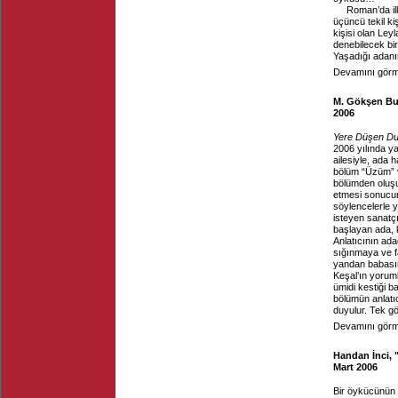
Roman’da il
üçüncü tekil ki
kişisi olan Ley
denebilecek bir 
Yaşadığı adanın 
Devamını görme
M. Gökşen Buğr
2006
Yere Düşen Du
2006 yılında y
ailesiyle, ada 
bölüm “Üzüm” ve
bölümden oluşu
etmesi sonucu
söylencelerle 
isteyen sanatçı
başlayan ada, k
Anlatıcının ada
sığınmaya ve fa
yandan babasını
Keşal’ın yoruml
ümidi kestiği 
bölümün anlatıc
duyulur. Tek gö
Devamını görme
Handan İnci,
Mart 2006
Bir öykücünün i