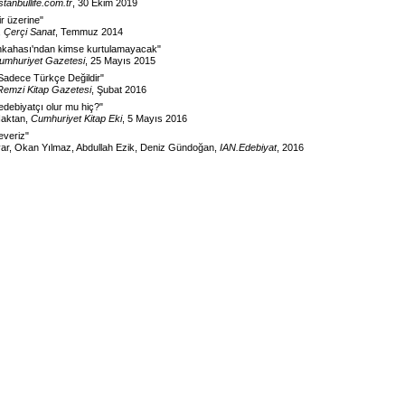
istanbullife.com.tr
, 30 Ekim 2019
ir üzerine
"
,
Çerçi Sanat
, Temmuz 2014
hkahası'ndan kimse kurtulamayacak
"
umhuriyet Gazetesi
, 25 Mayıs 2015
Sadece Türkçe Değildir
"
Remzi Kitap Gazetesi
, Şubat 2016
 edebiyatçı olur mu hiç?
"
Haktan,
Cumhuriyet Kitap Eki
, 5 Mayıs 2016
everiz
"
var, Okan Yılmaz, Abdullah Ezik, Deniz Gündoğan,
IAN.Edebiyat
, 2016