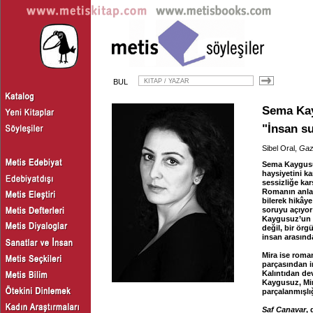
BUL
Sema Ka
"İnsan s
Sibel Oral,
Gaz
Sema Kaygusu
haysiyetini k
sessizliğe kar
Romanın anlatı
bilerek hikây
soruyu açıyor
Kaygusuz’un c
değil, bir örg
insan arasında
Mira ise roman
parçasından i
Kalıntıdan dev
Kaygusuz, Mir
parçalanmışlığ
Saf Canavar
,