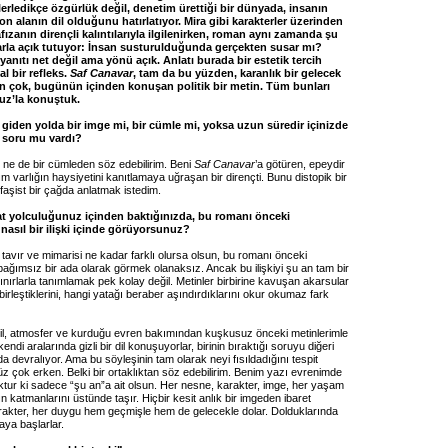
lerledikçe özgürlük değil, denetim ürettiği bir dünyada, insanın
on alanın dil olduğunu hatırlatıyor. Mira gibi karakterler üzerinden
ızanın dirençli kalıntılarıyla ilgilenirken, roman aynı zamanda şu
arla açık tutuyor: İnsan susturulduğunda gerçekten susar mı?
nıtı net değil ama yönü açık. Anlatı burada bir estetik tercih
l bir refleks.
Saf Canavar
, tam da bu yüzden, karanlık bir gelecek
 çok, bugünün içinden konuşan politik bir metin. Tüm bunları
z’la konuştuk.
a giden yolda bir imge mi, bir cümle mi, yoksa uzun süredir içinizde
r soru mu vardı?
 ne de bir cümleden söz edebilirim. Beni
Saf Canavar
’a götüren, epeydir
ğım varlığın haysiyetini kanıtlamaya uğraşan bir dirençti. Bunu distopik bir
faşist bir çağda anlatmak istedim.
t yolculuğunuz içinden baktığınızda, bu romanı önceki
 nasıl bir ilişki içinde görüyorsunuz?
n tavır ve mimarisi ne kadar farklı olursa olsun, bu romanı önceki
ağımsız bir ada olarak görmek olanaksız. Ancak bu ilişkiyi şu an tam bir
 sınırlarla tanımlamak pek kolay değil. Metinler birbirine kavuşan akarsular
 birleştiklerini, hangi yatağı beraber aşındırdıklarını okur okumaz fark
dil, atmosfer ve kurduğu evren bakımından kuşkusuz önceki metinlerimle
ndi aralarında gizli bir dil konuşuyorlar, birinin bıraktığı soruyu diğeri
a devralıyor. Ama bu söyleşinin tam olarak neyi fısıldadığını tespit
z çok erken. Belki bir ortaklıktan söz edebilirim. Benim yazı evrenimde
oktur ki sadece “şu an”a ait olsun. Her nesne, karakter, imge, her yaşam
 katmanlarını üstünde taşır. Hiçbir kesit anlık bir imgeden ibaret
karakter, her duygu hem geçmişle hem de gelecekle dolar. Dolduklarında
aya başlarlar.