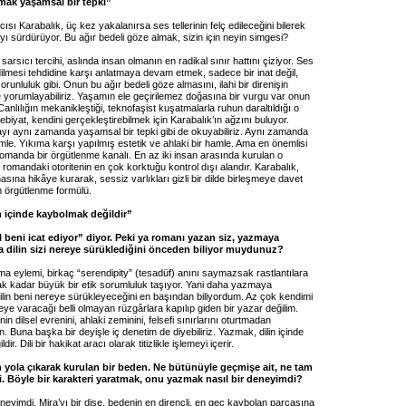
mak yaşamsal bir tepki”
ısı Karabalık, üç kez yakalanırsa ses tellerinin felç edileceğini bilerek
ı sürdürüyor. Bu ağır bedeli göze almak, sizin için neyin simgesi?
sarsıcı tercihi, aslında insan olmanın en radikal sınır hattını çiziyor. Ses
 edilmesi tehdidine karşı anlatmaya devam etmek, sadece bir inat değil,
orunluluk gibi. Onun bu ağır bedeli göze almasını, ilahi bir direnişin
 yorumlayabiliriz. Yaşamın ele geçirilemez doğasına bir vurgu var onun
Canlılığın mekanikleştiği, teknofaşist kuşatmalarla ruhun daraltıldığı o
biyat, kendini gerçekleştirebilmek için Karabalık’ın ağzını buluyor.
yı aynı zamanda yaşamsal bir tepki gibi de okuyabiliriz. Aynı zamanda
amle. Yıkıma karşı yapılmış estetik ve ahlaki bir hamle. Ama en önemlisi
romanda bir örgütlenme kanalı. En az iki insan arasında kurulan o
omandaki otoritenin en çok korktuğu kontrol dışı alandır. Karabalık,
ına hikâye kurarak, sessiz varlıkları gizli bir dilde birleşmeye davet
n örgütlenme formülü.
n içinde kaybolmak değildir”
l beni icat ediyor” diyor. Peki ya romanı yazan siz, yazmaya
a dilin sizi nereye sürüklediğini önceden biliyor muydunuz?
a eylemi, birkaç “serendipity” (tesadüf) anını saymazsak rastlantılara
k kadar büyük bir etik sorumluluk taşıyor. Yani daha yazmaya
lin beni nereye sürükleyeceğini en başından biliyordum. Az çok kendimi
ye varacağı belli olmayan rüzgârlara kapılıp giden bir yazar değilim.
n dilsel evrenini, ahlaki zeminini, felsefi sınırlarını oturtmadan
Buna başka bir deyişle iç denetim de diyebiliriz. Yazmak, dilin içinde
ir. Dili bir hakikat aracı olarak titizlikle işlemeyi içerir.
en yola çıkarak kurulan bir beden. Ne bütünüyle geçmişe ait, ne tam
i. Böyle bir karakteri yaratmak, onu yazmak nasıl bir deneyimdi?
neyimdi. Mira’yı bir dişe, bedenin en dirençli, en geç kaybolan parçasına