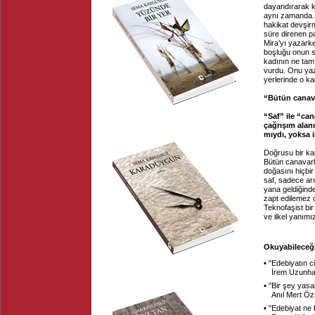
dayandırarak ku
aynı zamanda. M
hakikat devşirm
süre direnen pa
Mira’yı yazarken
boşluğu onun s
kadının ne tam
vurdu. Onu yaz
yerlerinde o ka
“Bütün canava
“Saf” ile “can
çağrışım alanı
mıydı, yoksa i
Doğrusu bir kar
Bütün canavarla
doğasını hiçbi
saf, sadece arı
yana geldiğinde 
zapt edilemez 
Teknofaşist bir
ve ilkel yanımı
Okuyabileceği
▪ "
Edebiyatın ci
İrem Uzunha
▪ "
Bir şey yasak
Anıl Mert Ö
▪ "
Edebiyat ne b