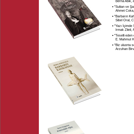
Berna Abik,
▪ "
Sultan ve Şa
Ahmet Coka
▪ "
Barbarın Ka
Sibel Oral,
C
▪ "
Yazı İçimde 
Irmak Zileli,
▪ "
Teselli eden
E. Mahmut 
▪ "
Biz uluorta s
Arzuhan Bir