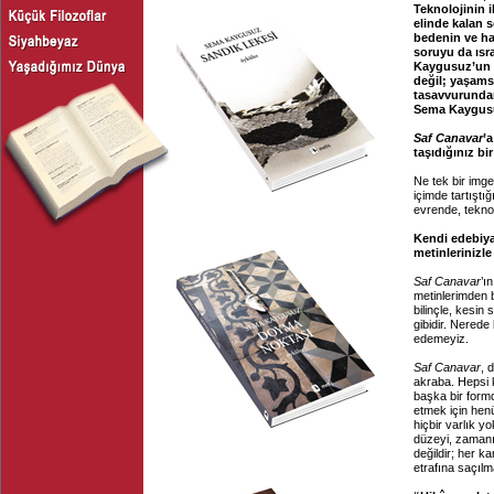
Teknolojinin i
elinde kalan s
bedenin ve haf
soruyu da ısr
Kaygusuz’un ya
değil; yaşamsa
tasavvurundan
Sema Kaygusu
Saf Canavar
’
taşıdığınız bi
Ne tek bir imge
içimde tartıştı
evrende, tekno
Kendi edebiya
metinlerinizle
Saf Canavar
’ı
metinlerimden b
bilinçle, kesin
gibidir. Nerede
edemeyiz.
Saf Canavar
, 
akraba. Hepsi ke
başka bir formd
etmek için henü
hiçbir varlık y
düzeyi, zamanın
değildir; her 
etrafına saçılm