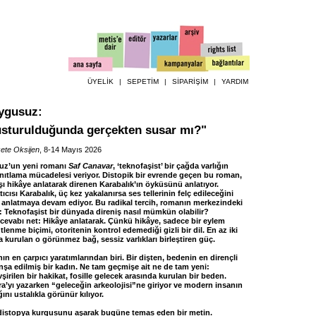
ÜYELİK
|
SEPETİM
|
SİPARİŞİM
|
YARDIM
ygusuz
:
usturulduğunda gerçekten susar mı?"
ete Oksijen
, 8-14 Mayıs 2026
z’un yeni romanı
Saf Canavar
, ‘teknofaşist’ bir çağda varlığın
anıtlama mücadelesi veriyor. Distopik bir evrende geçen bu roman,
şı hikâye anlatarak direnen Karabalık’ın öyküsünü anlatıyor.
cısı Karabalık, üç kez yakalanırsa ses tellerinin felç edileceğini
e anlatmaya devam ediyor. Bu radikal tercih, romanın merkezindeki
: Teknofaşist bir dünyada direniş nasıl mümkün olabilir?
evabı net: Hikâye anlatarak. Çünkü hikâye, sadece bir eylem
ütlenme biçimi, otoritenin kontrol edemediği gizli bir dil. En az iki
 kurulan o görünmez bağ, sessiz varlıkları birleştiren güç.
ın en çarpıcı yaratımlarından biri. Bir dişten, bedenin en dirençli
nşa edilmiş bir kadın. Ne tam geçmişe ait ne de tam yeni:
şirilen bir hakikat, fosille gelecek arasında kurulan bir beden.
a’yı yazarken “geleceğin arkeolojisi”ne giriyor ve modern insanın
ını ustalıkla görünür kılıyor.
 distopya kurgusunu aşarak bugüne temas eden bir metin.