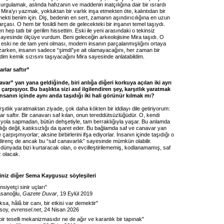
rgulamak, aslında hafızanın ve maddenin inatçılığına dair bir ısrardı
ira’yı yazmak, yokluktan bir varlık inşa etmekten öte, kalıntıdan bir
ekti benim için. Diş, bedenin en sert, zamanın aşındırıcılığına en uzun
rçası. O hem bir fosildi hem de gelecekteki bir inşanın temel taşıydı.
 hep tatlı bir gerilim hissettim. Eski ile yeni arasındaki o tekinsiz
ayesinde ölçüye vurdum. Beni geleceğin arkeolojisine Mira taşıdı. O
 eski ne de tam yeni olması, modern insanın parçalanmışlığını ortaya
arken, insanın sadece “şimdi”ye ait olamayacağını, her zaman bir
dim kemik sızısını taşıyacağını Mira sayesinde anlatabildim.
rlar saftır”
avar” yan yana geldiğinde, biri arılığa diğeri korkuya açılan iki ayrı
 çarpışıyor. Bu başlıkta sizi asıl ilgilendiren şey, karşıtlık yaratmak
nsanın içinde aynı anda taşıdığı iki hali görünür kılmak mı?
şıtlık yaratmaktan ziyade, çok daha kökten bir iddiayı dile getiriyorum:
r saftır. Bir canavarı saf kılan, onun tereddütsüzlüğüdür. O, kendi
r yola sapmadan, bütün dehşetiyle, tam berraklığıyla yaşar. Bu anlamda
lığı değil, katıksızlığı da işaret eder. Bu bağlamda saf ve canavar yan
çarpışmıyorlar; aksine birbirlerini ifşa ediyorlar. İnsanın içinde taşıdığı o
direnç de ancak bu “saf canavarlık” sayesinde mümkün olabilir.
 dünyada bizi kurtaracak olan, o evcilleştirilememiş, kodlanamamış, saf
z olacak.
niz diğer Sema Kaygusuz söyleşileri
nsiyetçi sinir uçları
"
sanoğlu,
Gazete Duvar
, 19 Eylül 2019
sa, hâlâ bir canı, bir etkisi var demektir
"
zsoy,
evrensel.net
, 24 Nisan 2026
ir teselli mekanizmasıdır ne de ağır ve karanlık bir tapınak
"