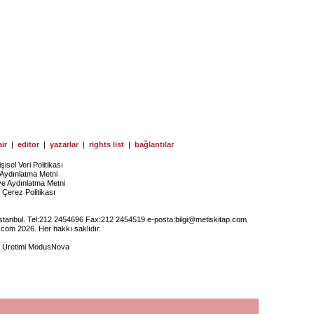
ir
|
editor
|
yazarlar
|
rights list
|
bağlantılar
işisel Veri Politikası
Aydınlatma Metni
ye Aydınlatma Metni
Çerez Politikası
İstanbul. Tel:212 2454696 Fax:212 2454519 e-posta:
bilgi@metiskitap.com
.com 2026. Her hakkı saklıdır.
e Üretimi
ModusNova