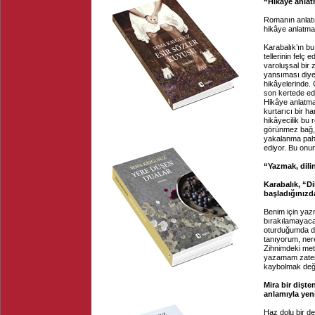
“Hikâye anlat
Romanın anlatıc
hikâye anlatmay
Karabalık’ın bu 
tellerinin felç
varoluşsal bir z
yansıması diye
hikâyelerinde. 
son kertede ede
Hikâye anlatma
kurtarıcı bir h
hikâyecilik bu 
görünmez bağ, r
yakalanma pahas
ediyor. Bu onu
“Yazmak, dili
Karabalık, “Di
başladığınızd
Benim için yazm
bırakılamayaca
oturduğumda di
tanıyorum, nere
Zihnimdeki metni
yazamam zaten. 
kaybolmak değild
Mira bir dişt
anlamıyla yen
Haz dolu bir de