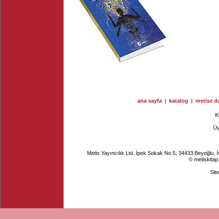
ana sayfa
|
katalog
|
metise da
K
Ü
Metis Yayıncılık Ltd. İpek Sokak No.5, 34433 Beyoğlu, 
© metiskitap
Sit