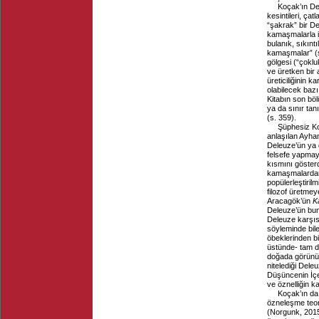
Koçak’ın Del
kesintileri, ç
“şakrak” bir De
kamaşmalarla il
bulanık, sıkıntı
kamaşmalar” (s.
gölgesi (“çoklu
ve üretken bir 
üreticiliğinin 
olabilecek bazı
Kitabın son bö
ya da sınır ta
(s. 359).
Şüphesiz Ko
anlaşılan Ayha
Deleuze’ün ya 
felsefe yapmaya
kısmını gösterd
kamaşmalardan,
popülerleştiril
filozof üretmey
Aracagök’ün
K
Deleuze’ün bun
Deleuze karşıs
söyleminde bil
öbeklerinden b
üstünde- tam d
doğada görünüml
nitelediği Dele
Düşüncenin İçe
ve öznelliğin k
Koçak’ın da 
özneleşme teor
(Norgunk, 2015