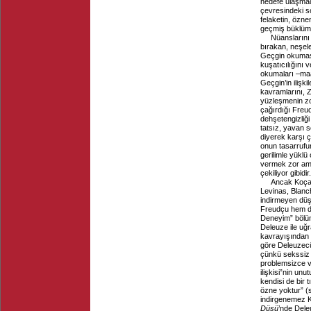
hedefe ulaşmad
çevresindeki so
felaketin, özne
geçmiş büklümler
Nüanslarını
bırakan, neşel
Geçgin okuması
kuşatıcılığını 
okumaları –maa
Geçgin’in ilişk
kavramlarını, Z
yüzleşmenin zo
çağırdığı Freu
dehşetengizliği
tatsız, yavan s
diyerek karşı ç
onun tasarrufu
gerilimle yüklü
vermek zor ama
çekiliyor gibidir.
Ancak Koçak’
Levinas, Blanch
indirmeyen düş
Freudçu hem de
Deneyim” bölüm
Deleuze ile uğr
kavrayışından b
göre Deleuzecü
çünkü sekssiz b
problemsizce v
ilişkisi”nin un
kendisi de bir
özne yoktur” (
indirgenemez Ko
Düşü
’nde Dele