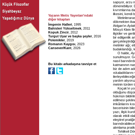
sapıyor, arzu n
dönenebiliyor. 
kıvrımlarına d
ilkesini, kendi 
Yazarın Metis Yayınları'ndaki
Metinleraras
diğer kitapları
dökmekten ibar
İmgenin Halleri
, 1995
Atılgan’ın
Ayla
Bahisleri Yükseltmek
, 2011
Mösyö Klein fil
Kopuk Zincir
, 2012
ilişkiler ve ge
Turgut Uyar ve başka şeyler
, 2016
bir edilgenlik a
Polemikler
, 2019
gerçekleştirdiği
Romanın Kaygısı
, 2023
metinler ağı; et
Cansever/Kant
, 2026
budaklandığı, ka
O halde,
Ay
sunulmuyor. Geç
nasıl barındır
Bu kitabı arkadaşına tavsiye et
katmanının nas
biz de adım ad
ıskaladıklarını
ilerleyebileceğ
yardım alıyoruz
metnin türden t
Koçak’ın yo
olduğunu düşün
hükmün bildiril
edilmesi şeklin
imkânlarını kıs
becerisinin bil
yazı, ilişki ku
olarak etkili 
eleştirel prati
barındırabilecek
alımlama pratik
Tehlikeli Dö