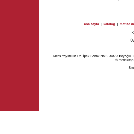
ana sayfa
|
katalog
|
metise da
K
Ü
Metis Yayıncılık Ltd. İpek Sokak No.5, 34433 Beyoğlu, 
© metiskitap
Sit