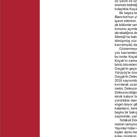
öz-yıkım ve öz-
önemini belirtt
kolaylıkla Koça
Bir başka t
Blanchot’nun y
işaret ederken 
alt bölümde tar
konumu açımlar
akrabalığına d
Mantığı
’na bak
dönüşmüş yüzün
kavramıyla) dah
Göstermeye ç
yüz kavramları,
bu tınılar Koça
Koçak’ın zanne
börtü böcekleri
Geçgin’in geçe
Yürüyüş
’te öz
Geçgin’in Dele
2016 sayısında
kıvrılarak uzan
metni, Deleuzec
Deleuzecülüğü ha
eksik kalıyor 
yürürlükte ola
engel oluyor gi
kalanların, be
başka bir bakı
sayesinde, yan
Tehlikeli Dö
metnin tartışm
Yayınları’ndan
kişiler dizini 
kolay mümkün kıl