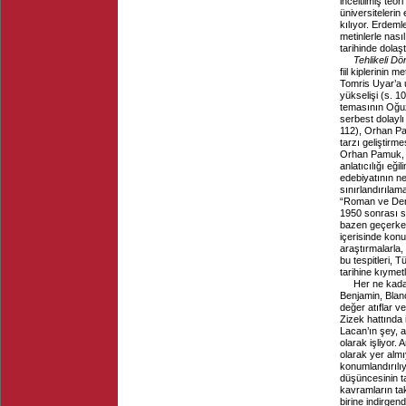
inceltilmiş teo
üniversitelerin
kılıyor. Erdemle
metinlerle nası
tarihinde dolaş
Tehlikeli Dö
fiil kiplerinin 
Tomris Uyar’a 
yükselişi (s. 1
temasının Oğuz
serbest dolaylı
112), Orhan Pa
tarzı geliştirm
Orhan Pamuk, La
anlatıcılığı eğ
edebiyatının ne
sınırlandırılama
“Roman ve Dene
1950 sonrası se
bazen geçerken
içerisinde konu
araştırmalarla, 
bu tespitleri, 
tarihine kıymet
Her ne kada
Benjamin, Blan
değer atıflar v
Zizek hattında il
Lacan’ın şey, a
olarak işliyor. 
olarak yer almı
konumlandırılı
düşüncesinin ta
kavramların taki
birine indirgen