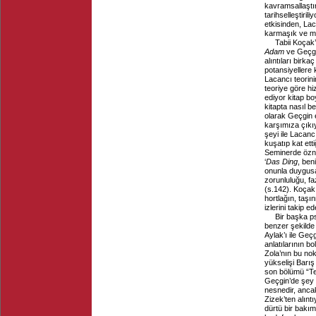
kavramsallaştı
tarihselleştiril
etkisinden, Lac
karmaşık ve mua
Tabii Koçak’
Adam
ve Geçgi
alıntıları birk
potansiyellere 
Lacancı teorin
teoriye göre hi
ediyor kitap b
kitapta nasıl be
olarak Geçgin e
karşımıza çıkıy
şeyi ile Lacan
kuşatıp kat ett
Seminerde özne
‘
Das Ding
, ben
onunla duygusal
zorunluluğu, f
(s.142). Koçak
hortlağın, taş
izlerini takip 
Bir başka ps
benzer şekilde d
Aylak’ı ile Geçg
anlatılarının bo
Zola’nın bu no
yükselişi Barış
son bölümü “Teh
Geçgin’de şey i
nesnedir, anca
Zizek’ten alıntı
dürtü bir bakım