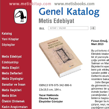
BUL
Füsun Ertuğ, 
Mart 2013
Bu yıl kırkıncı
Elimdeki kitabı
bir el yazısıyl
çoğu yerinin al
Salman ve Marg
Biçimleri’ni e
beni çok etkile
sanatın politik
Defteri’ni oku
resimlere bak
John Berger 
ISBN13 978-975-342-886-6
da görmesini 
görünmez bir ş
13x19,5 cm, 184 s.
evinde bunları
yarattığından, 
Yazar Hakkında
binlerce başka 
Okuma Parçası
Berger bu k
Eleştiriler Görüşler
çiziyor, neyi, n
yazdığının çizi