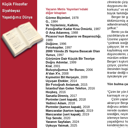
zihninizde çiz
duygusunu da k
Yazarın Metis Yayınları'ndaki
korkusu” ve ed
diğer kitapları
büyük farklılığ
Berger bir g
Görme Biçimleri
, 1978
idolümüzmüş ama
G.
, 1984
adlandıramadığ
Ve Yüzlerimiz, Kalbim,
şefkat.”
Fotoğraflar Kadar Kısa Ömürlü
, 1987
Bento ya da
O Ana Adanmış
, 1988
yazdıklarıyla e
Picasso'nun Başarısı ve Başarısızlığı
,
Üzerine yapıtın
1989
“çizilmek isteğ
Düğüne
, 1996
çalışıyor; bir
Fotokopiler
, 1997
kaybolmuş eski
2000 Yılında 25 Yaşına Basacak Olan
düşüncelerini, 
Yunus
, 1997
mürdüm erikleri
Görünüre Dair Küçük Bir Teoriye
Berger’ı kışkır
Doğru Adımlar
, 1999
çiziyor, çizerk
Kral
, 2001
ötesinden bugün
Buluştuğumuz Yer Burası
, 2006
tiranlar dediği 
A'dan X'e
, 2008
öyküleriyle yer 
Kıymetini Bil Herşeyin
, 2009
Uçuşan Etekler
, 2014
Yön bulma çab
Bir Fotoğrafı Anlamak
, 2015
İstanbul'dan Gelen Telefon
, 2016
“Çizim bir yön
Hoşbeş
, 2016
karmaşık ve çel
Sanatla Direniş
, 2017
Çizim yapar
Portreler (sert kapak)
, 2018
aktarıyor Berge
Yedinci Adam
, 2018
doğrusu anlatıcı
Portreler (karton kapak)
, 2018
nerede oyaland
Manzaralar (karton kapak)
, 2019
istediğini, neyi
Manzaralar (sert kapak)
, 2019
izlemeye benzer
Top Sende
, 2020
yaşadığımız ha
Yaranın Sayfaları
, 2024
kendimizden kat
Uykuya Yatmak
, 2025