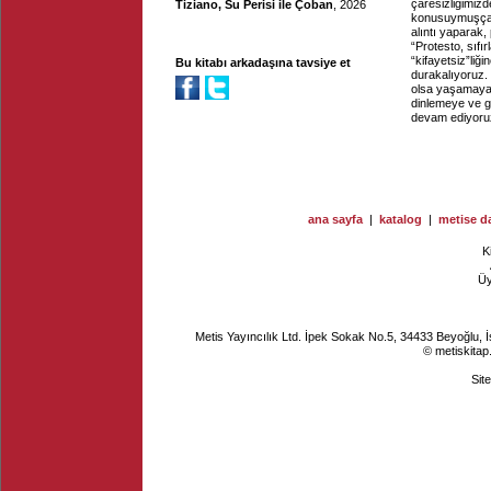
çaresizliğimizd
Tiziano, Su Perisi ile Çoban
, 2026
konusuymuşçası
alıntı yaparak,
“Protesto, sıf
“kifayetsiz”liği
Bu kitabı arkadaşına tavsiye et
durakalıyoruz. 
olsa yaşamaya,
dinlemeye ve g
devam ediyoru
ana sayfa
|
katalog
|
metise da
K
Ü
Metis Yayıncılık Ltd. İpek Sokak No.5, 34433 Beyoğlu, 
© metiskitap
Sit