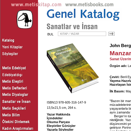
BUL
John Berg
Manzar
Sanat Üzerin
Özgün adı:
La
Çeviri:
Beril E
Yayıma Hazırl
Hazırlayan İs
İlk Basım:
May
"Bazen bir man
ISBN13 978-605-316-147-9
mücadelelerinin
13,5x21,5 cm, 264 s.
yaşayanlarla bir
aynı zamanda bi
Yazar Hakkında
Berger’ın tü
İçindekiler
niteliğinde. Ya
Okuma Parçası
düşüncesini şe
Eleştiriler Görüşler
getiriyor
Portre
Yazarla Söyleşiler