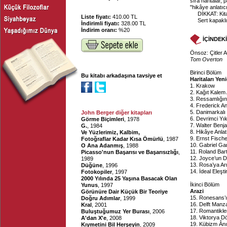
sıra haritalar, 
"hikâye anlatıc
DİKKAT: Kit
Liste fiyatı:
410.00 TL
Sert kapaklı
İndirimli fiyatı:
328.00 TL
İndirim oranı:
%20
İÇİNDEK
Önsoz: Çitler 
Tom Overton
Birinci Bölüm
Bu kitabı arkadaşına tavsiye et
Haritaları Ye
1. Krakow
2. Kağıt Kalem
3. Ressamlığın 
4. Frederick An
5. Danimarkalı
John Berger diğer kitapları
6. Devrimci Y
Görme Biçimleri
, 1978
7. Walter Benj
G.
, 1984
8. Hikâye Anlat
Ve Yüzlerimiz, Kalbim,
9. Ernst Fische
Fotoğraflar Kadar Kısa Ömürlü
, 1987
10. Gabriel Ga
O Ana Adanmış
, 1988
11. Roland Bar
Picasso'nun Başarısı ve Başarısızlığı
,
12. Joyce’un D
1989
13. Rosa’ya A
Düğüne
, 1996
14. İdeal Eleş
Fotokopiler
, 1997
2000 Yılında 25 Yaşına Basacak Olan
İkinci Bölüm
Yunus
, 1997
Arazi
Görünüre Dair Küçük Bir Teoriye
15. Ronesans’ı
Doğru Adımlar
, 1999
16. Delft Manz
Kral
, 2001
17. Romantikler
Buluştuğumuz Yer Burası
, 2006
18. Viktorya D
A'dan X'e
, 2008
19. Kübizm Ânı
Kıymetini Bil Herşeyin
, 2009