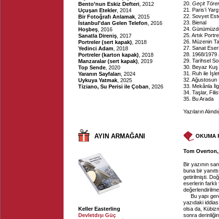
20.
Geçit Tören
Bento’nun Eskiz Defteri
, 2012
21. Paris’i Yar
Uçuşan Etekler
, 2014
22. Sovyet Este
Bir Fotoğrafı Anlamak
, 2015
23. Bienal
İstanbul'dan Gelen Telefon
, 2016
24. Günümüzde
Hoşbeş
, 2016
25. Artık Portr
Sanatla Direniş
, 2017
26. Müzenin Tar
Portreler (sert kapak)
, 2018
27. Sanat Eser
Yedinci Adam
, 2018
28. 1968/1979
Portreler (karton kapak)
, 2018
29. Tarihsel S
Manzaralar (sert kapak)
, 2019
30. Beyaz Kuş
Top Sende
, 2020
31. Ruh ile İşlet
Yaranın Sayfaları
, 2024
32. Ağustosun
Uykuya Yatmak
, 2025
33. Mekânla İlg
Tiziano, Su Perisi ile Çoban
, 2026
34. Taşlar, Fili
35. Bu Arada
Yazıların Alınd
AYIN ARMAĞANI
OKUMA 
Tom Overton, 
Bir yazının sa
buna bir yanıtt
getirilmişti. D
eserlerin farkl
değerlendirilme
Bu yapı gere
yazıdaki iddias
Keller Easterling
olsa da, Kübiz
Devletdışı Güç
sonra derinliği