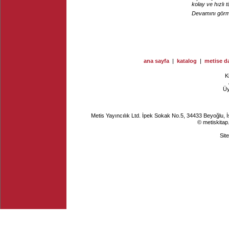
kolay ve hızlı 
Devamını görme
ana sayfa
|
katalog
|
metise da
K
Ü
Metis Yayıncılık Ltd. İpek Sokak No.5, 34433 Beyoğlu, 
© metiskitap
Sit