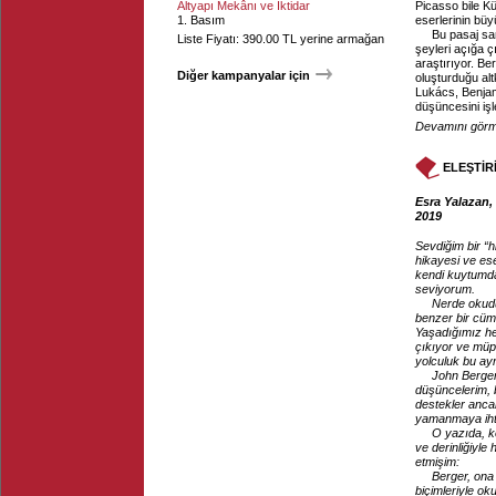
Altyapı Mekânı ve İktidar
Picasso bile Kü
1. Basım
eserlerinin büy
Bu pasaj s
Liste Fiyatı: 390.00 TL yerine armağan
şeyleri açığa ç
araştırıyor. B
Diğer kampanyalar için
oluşturduğu alt
Lukács, Benja
düşüncesini işl
Devamını görme
ELEŞTİR
Esra Yalazan,
2019
Sevdiğim bir “h
hikayesi ve ese
kendi kuytumda
seviyorum.
Nerde okudu
benzer bir cüml
Yaşadığımız he
çıkıyor ve müp
yolculuk bu ay
John Berger
düşüncelerim, 
destekler ancak
yamanmaya iht
O yazıda, ko
ve derinliğiyle
etmişim:
Berger, ona 
biçimleriyle o