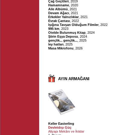
Çağ Geçitleri
, 2019
Hamamname
, 2020
Aile Albümü
, 2021
Devam Ağacı
, 2021
Erkekler Yalnızlıklar
, 2021
Evrak Çantası
, 2022
Işığına Tavşan Olduğum Filmler
, 2022
995 km
, 2023
Otelde Bulunmuş Kitap
, 2024
Şiirin Eşya Deposu
, 2024
gençlik... gençlik...
, 2025
ley hatları
, 2025
Masa Mikrofonu
, 2026
AYIN ARMAĞANI
Keller Easterling
Devletdışı Güç
Altyapı Mekânı ve İktidar