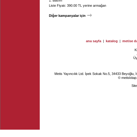
1. Basım
Liste Fiyatı: 390.00 TL yerine armağan
Diğer kampanyalar için
ana sayfa
|
katalog
|
metise da
K
Ü
Metis Yayıncılık Ltd. İpek Sokak No.5, 34433 Beyoğlu, 
© metiskitap
Sit