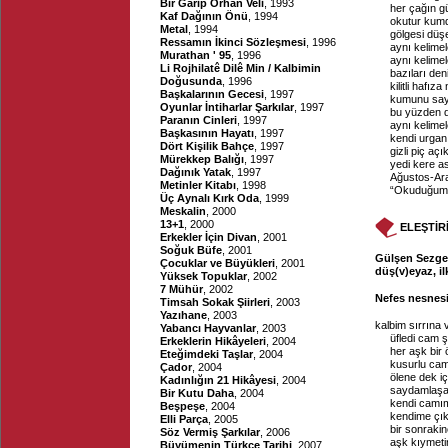
Bir Garip Orhan Veli
, 1993
her çağın g
Kaf Dağının Önü
, 1994
okutur kumd
Metal
, 1994
gölgesi düşe
Ressamın İkinci Sözleşmesi
, 1996
aynı kelimel
Murathan ' 95
, 1996
aynı kelimel
Li Rojhilatê Dilê Min / Kalbimin
bazıları den
Doğusunda
, 1996
kilitli hafı
Başkalarının Gecesi
, 1997
kumunu sayı
Oyunlar İntiharlar Şarkılar
, 1997
bu yüzden dö
Paranın Cinleri
, 1997
aynı kelimel
Başkasının Hayatı
, 1997
kendi urgan
Dört Kişilik Bahçe
, 1997
gizli piç aç
Mürekkep Balığı
, 1997
yedi kere ası
Dağınık Yatak
, 1997
Ağustos-Ara
Metinler Kitabı
, 1998
“Okuduğum Ki
Üç Aynalı Kırk Oda
, 1999
Meskalin
, 2000
13+1
, 2000
ELEŞTİR
Erkekler İçin Divan
, 2001
Soğuk Büfe
, 2001
Gülşen Sezgen
Çocuklar ve Büyükleri
, 2001
düş(v)eyaz, i
Yüksek Topuklar
, 2002
7 Mühür
, 2002
Nefes nesnes
Timsah Sokak Şiirleri
, 2003
Yazıhane
, 2003
kalbim sırrına 
Yabancı Hayvanlar
, 2003
üfledi cam şi
Erkeklerin Hikâyeleri
, 2004
her aşk bir 
Eteğimdeki Taşlar
, 2004
kusurlu caml
Çador
, 2004
ölene dek i
Kadınlığın 21 Hikâyesi
, 2004
saydamlaşar
Bir Kutu Daha
, 2004
kendi camı
Beşpeşe
, 2004
kendime çı
Elli Parça
, 2005
bir sonrakin
Söz Vermiş Şarkılar
, 2006
aşk kıymetin
Büyümenin Türkçe Tarihi
, 2007