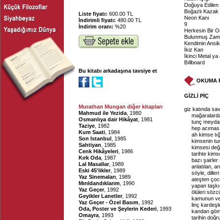
Doğuya Edilen
Boğazlı Kazak
Liste fiyatı:
600.00 TL
Neon Kanı
İndirimli fiyatı:
480.00 TL
9
İndirim oranı:
%20
Herkesin Bir O
Bulunmuş Zam
Kendimin Ansik
İkiz Kan
İkinci Metal ya
Bıllboard
Bu kitabı arkadaşına tavsiye et
OKUMA 
GİZLİ PİÇ
Murathan Mungan diğer kitapları
giz katında sav
Mahmud ile Yezida
, 1980
mağaralarda
Osmanlıya dair Hikâyat
, 1981
tunç meydanl
Taziye
, 1982
hep acıması
Kum Saati
, 1984
ah kimse tı
Son Istanbul
, 1985
kimsenin tu
Sahtiyan
, 1985
kimsesi deği
Cenk Hikâyeleri
, 1986
tarihte kims
Kırk Oda
, 1987
bazı şairler
Lal Masallar
, 1989
anlatılan, an
Eski 45'likler
, 1989
söyle, diller
Yaz Sinemaları
, 1989
ateşten çocu
Mırıldandıklarım
, 1990
yapan taşkı
Yaz Geçer
, 1992
ölüleri sözc
Geyikler Lanetler
, 1992
kamunun ve
Yaz Geçer - Özel Basım
, 1992
linç kardeşle
Oda, Poster ve Şeylerin Kederi
, 1993
kandan göml
Omayra
, 1993
tarihin doğr