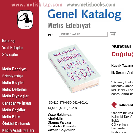
BUL
Murathan
Doğduğ
Kapak Tasarım
İlk Basım:
Aral
“Bir yüzyılın i
kutlamak amacı
kez 1999 yılınd
sonra tekrar ba
ISBN13 978-975-342–261-1
İÇİNDEK
13,5x21,5 cm, 408 s.
Önsöz: Bir Ved
Yazar Hakkında
Kalpteki Tavaf
İçindekiler
Eşkâl
Okuma Parçası
Çöl ve İkon
Eleştiriler Görüşler
Damardan
Yazarla Söyleşiler
Kadın Işığı