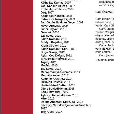
camımda gö
Kâğıt Taş Kumaş
, 2007
ölene dek i
Yedi Kapılı Kırk Oda
, 2007
Kullanılmış Biletler
, 2007
Cam Üfleme S
Dağ
, 2007
Kadından Kentler
, 2008
Cam üfleme, 800
Eldivenler, hikâyeler
, 2009
ruhunu en titiz
Bazı Yazlar Uzaktan Geçer
, 2009
vardır. Cam üfl
Hayat Atölyesi
, 2009
Cam, üretmek
İkinci Hayvan
, 2010
zordur. Çalışı
Gelecek
, 2010
oluşum seyredil
227 Sayfa
, 2010
nedenle, üfleme
Şairin Romanı
, 2011
olursa, cam ust
Stüdyo Kayıtları
, 2011
Camın bir ha
Kibrit Çöpleri
, 2011
verir. Eskiden ü
Şairin Romanı - Ciltli
, 2011
imha edilirdi.
Doğu Sarayı
, 2012
Cam yapım.
Aşkın Cep Defteri
, 2012
Bir Dersim Hikâyesi
, 2012
Devamını görme
Tuğla
, 2012
Mutfak
, 2013
189 Sayfa
, 2014
Mezopotamya Üçlemesi
, 2014
Merhaba Asker
, 2014
Kadınlar Arasında
, 2014
İskambil Destesi
, 2014
Harita Metod Defteri
, 2015
Güne Söylediklerim
, 2015
Solak Defterler
, 2016
Aşk İçin Ne Yazdıysam
, 2016
küre
, 2016
Dokuz Anahtarlı Kırk Oda
, 2017
Edebiyat Seferleri İçin Vapur Tarifeleri
,
2017
Tren Geçti
, 2017