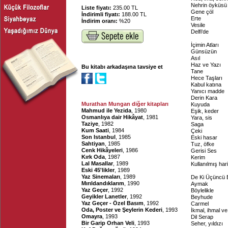
Nehrin öyküsü
Liste fiyatı:
235.00 TL
Gene çöl
İndirimli fiyatı:
188.00 TL
Erte
İndirim oranı:
%20
Vesile
Delfi'de
İçimin Atları
Günsüzün
Asıl
Haz ve Yazı
Bu kitabı arkadaşına tavsiye et
Tane
Hece Taşları
Kabul katına
Yanıcı madde
Derin Kara
Murathan Mungan diğer kitapları
Kuyuda
Mahmud ile Yezida
, 1980
Eşik, keder
Osmanlıya dair Hikâyat
, 1981
Yara, sis
Taziye
, 1982
Saga
Kum Saati
, 1984
Çeki
Son Istanbul
, 1985
Eski hasar
Sahtiyan
, 1985
Tuz, öfke
Cenk Hikâyeleri
, 1986
Gerisi Ses
Kırk Oda
, 1987
Kerim
Lal Masallar
, 1989
Kullanılmış hari
Eski 45'likler
, 1989
Yaz Sinemaları
, 1989
De Ki Üçüncü 
Mırıldandıklarım
, 1990
Aymak
Yaz Geçer
, 1992
Böylelikle
Geyikler Lanetler
, 1992
Beyhude
Yaz Geçer - Özel Basım
, 1992
Carmel
Oda, Poster ve Şeylerin Kederi
, 1993
İkmal, ihmal ve 
Omayra
, 1993
Dil Serap
Bir Garip Orhan Veli
, 1993
Seher, yıldızı