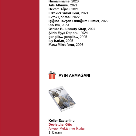
Hamamname
, 2020
Aile Albümü
, 2021
Devam Ağacı
, 2021
Erkekler Yalnızlıklar
, 2021
Evrak Çantası
, 2022
Işığına Tavşan Olduğum Filmler
, 2022
995 km
, 2023
Otelde Bulunmuş Kitap
, 2024
Şiirin Eşya Deposu
, 2024
gençlik... gençlik...
, 2025
ley hatları
, 2025
Masa Mikrofonu
, 2026
AYIN ARMAĞANI
Keller Easterling
Devletdışı Güç
Altyapı Mekânı ve İktidar
1. Basım