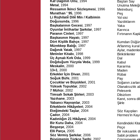
Kaf Dağının Önü
, 1994
Baştan Say
Metal
, 1994
Unutma Meleği
Ressamın İkinci Sözleşmesi
, 1996
Metreburç
Murathan ' 95
, 1996
Peş
Li Rojhilatê Dilê Min / Kalbimin
Yol sisi
Doğusunda
, 1996
Yazdıklarım
Başkalarının Gecesi
, 1997
Yaka
Oyunlar İntiharlar Şarkılar
, 1997
Karınca
Paranın Cinleri
, 1997
Fırtınanın Kapl
Başkasının Hayatı
, 1997
Dört Kişilik Bahçe
, 1997
Kumdan Düğüm
Mürekkep Balığı
, 1997
At'lanmış kural
Dağınık Yatak
, 1997
Aylar, madenle
Metinler Kitabı
, 1998
Biriktirilenler
Üç Aynalı Kırk Oda
, 1999
Dal
Doğduğum Yüzyıla Veda
, 1999
Kabul
Meskalin
, 2000
Kararma
13+1
, 2000
Maden
Erkekler İçin Divan
, 2001
Rübai
Soğuk Büfe
, 2001
Pay
Çocuklar ve Büyükleri
, 2001
Soğanın zarlar
Yüksek Topuklar
, 2002
Olanaksızlık al
7 Mühür
, 2002
Pelesenk
Timsah Sokak Şiirleri
, 2003
Dilsizken
Yazıhane
, 2003
Kanıt, sonra dil
Yabancı Hayvanlar
, 2003
Şiirle
Erkeklerin Hikâyeleri
, 2004
Eteğimdeki Taşlar
, 2004
Söz Kayıpları
Çador
, 2004
Hermes'in Kayı
Kadınlığın 21 Hikâyesi
, 2004
Bir Kutu Daha
, 2004
Kendindeki Kit
Beşpeşe
, 2004
Peçe
Elli Parça
, 2005
Bir noksanlık 
Söz Vermiş Şarkılar
, 2006
Sabit problem
Büyümenin Türkçe Tarihi
, 2007
Görünmenin el