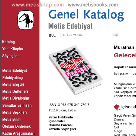
BUL
Murathan
Gelece
Kapak Tasarım
İlk Basım:
Eki
Mungan'dan 2010
kitabı ise
Gele
Söz kayıpları v
kapak tasarımı
ISBN13 978-975-342-780-7
İÇİNDEK
13x19,5 cm, 120 s.
Geçit Veren Şii
Yazar Hakkında
Dünya
İçindekiler
Suyla yanılan
Okuma Parçası
Çöl
Yazarla Söyleşiler
Geçit
Red, ima, sonr