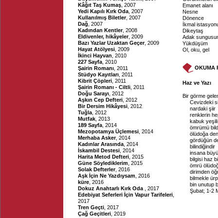
Kâğıt Taş Kumaş
, 2007
Emanet alanı
Yedi Kapılı Kırk Oda
, 2007
Nesne
Kullanılmış Biletler
, 2007
Dönence
Dağ
, 2007
İkmal istasyon
Kadından Kentler
, 2008
Dikeytaş
Eldivenler, hikâyeler
, 2009
Adak sungusu
Bazı Yazlar Uzaktan Geçer
, 2009
Yükdüşüm
Hayat Atölyesi
, 2009
Ol, oku, gel
İkinci Hayvan
, 2010
227 Sayfa
, 2010
OKUMA 
Şairin Romanı
, 2011
Stüdyo Kayıtları
, 2011
Kibrit Çöpleri
, 2011
Haz ve Yazı
Şairin Romanı - Ciltli
, 2011
Doğu Sarayı
, 2012
Bir görme gele
Aşkın Cep Defteri
, 2012
Cevizdeki si
Bir Dersim Hikâyesi
, 2012
nardaki şiir
Tuğla
, 2012
renklerin he
Mutfak
, 2013
kabuk yeşil
189 Sayfa
, 2014
ömrümü bild
Mezopotamya Üçlemesi
, 2014
ölüdoğa dene
Merhaba Asker
, 2014
gördüğün de
Kadınlar Arasında
, 2014
bilindiğindir
İskambil Destesi
, 2014
insana büy
Harita Metod Defteri
, 2015
bilgisi haz b
Güne Söylediklerim
, 2015
ömrü ölüdo
Solak Defterler
, 2016
dirimden öğ
Aşk İçin Ne Yazdıysam
, 2016
bilmekle ürp
küre
, 2016
bin unutup b
Dokuz Anahtarlı Kırk Oda
, 2017
Şubat; 1-2 
Edebiyat Seferleri İçin Vapur Tarifeleri
,
2017
Tren Geçti
, 2017
Çağ Geçitleri
, 2019