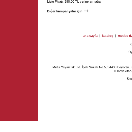
Liste Fiyatı: 390.00 TL yerine armağan
Diğer kampanyalar için
ana sayfa
|
katalog
|
metise da
K
Ü
Metis Yayıncılık Ltd. İpek Sokak No.5, 34433 Beyoğlu, 
© metiskitap
Sit