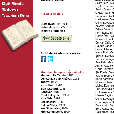
Yazarla Söyleşiler
Selim İleri: El
Leylâ Erbil: Va
Sevim Burak: 
Oktay Akbal: H
KAMPANYADA
Sabahattin Ali:
Halikarnas Bal
Cemil Kavukçu:
Liste fiyatı:
495.00 TL
Zeyyat Selimo
İndirimli fiyatı:
222.75 TL
Erhan Bener: U
İndirim oranı:
%55
Ferit Edgü: Bi
Demir Özlü: G
Murat Yalçın: H
Behçet Çelik: 
Haldun Taner: 
Fatma Ülke Are
Naim Tirali: Va
Bu kitabı arkadaşına tavsiye et
Şükran Kurdak
Samim Kocagöz
Sait Faik: Mav
Adnan Özyalçın
Onur Caymaz: 
Murathan Mungan diğer kitapları
Şiir Erkök: Den
Mahmud ile Yezida
, 1980
Yalçın Tosun:
Osmanlıya dair Hikâyat
, 1981
Karin Karakaşl
Taziye
, 1982
Murat Gülsoy:
Kum Saati
, 1984
Melisa Kesmez
Son Istanbul
, 1985
Türker Ayyıldı
Sahtiyan
, 1985
Özlem Akıncı: 
Cenk Hikâyeleri
, 1986
Memet Baydur: 
Kırk Oda
, 1987
Cemil Kavukçu
Lal Masallar
, 1989
Ömer Ayhan: K
Eski 45'likler
, 1989
Bora Abdo: Ben 
Yaz Sinemaları
, 1989
Bora Abdo: Mu
Mırıldandıklarım
, 1990
Halikarnas Bal