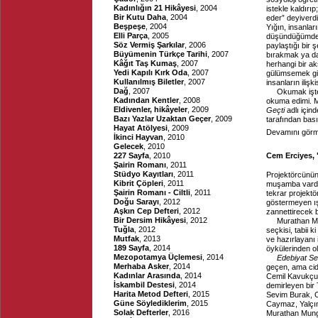
Kadınlığın 21 Hikâyesi
, 2004
istekle kaldırıp
Bir Kutu Daha
, 2004
eder” deyiverd
Beşpeşe
, 2004
Yığın, insanlar
Elli Parça
, 2005
düşündüğümde i
Söz Vermiş Şarkılar
, 2006
paylaştığı bir 
Büyümenin Türkçe Tarihi
, 2007
bırakmak ya da
Kâğıt Taş Kumaş
, 2007
herhangi bir a
Yedi Kapılı Kırk Oda
, 2007
gülümsemek gib
Kullanılmış Biletler
, 2007
insanların iliş
Dağ
, 2007
Okumak işte,
Kadından Kentler
, 2008
okuma edimi. M
Eldivenler, hikâyeler
, 2009
Geçti
adlı içind
Bazı Yazlar Uzaktan Geçer
, 2009
tarafından bası
Hayat Atölyesi
, 2009
Devamını görme
İkinci Hayvan
, 2010
Gelecek
, 2010
227 Sayfa
, 2010
Cem Erciyes, 
Şairin Romanı
, 2011
Stüdyo Kayıtları
, 2011
Projektörcünün 
Kibrit Çöpleri
, 2011
muşamba vardı.
Şairin Romanı - Ciltli
, 2011
tekrar projekt
Doğu Sarayı
, 2012
göstermeyen ış
Aşkın Cep Defteri
, 2012
zannettirecek b
Bir Dersim Hikâyesi
, 2012
Murathan Mu
Tuğla
, 2012
seçkisi, tabii k
Mutfak
, 2013
ve hazırlayanı 
189 Sayfa
, 2014
öykülerinden 
Mezopotamya Üçlemesi
, 2014
Edebiyat Sef
Merhaba Asker
, 2014
geçen, ama cid
Kadınlar Arasında
, 2014
Cemil Kavukçu’
İskambil Destesi
, 2014
demirleyen bir 
Harita Metod Defteri
, 2015
Sevim Burak, O
Güne Söylediklerim
, 2015
Caymaz, Yalçın
Solak Defterler
, 2016
Murathan Mun