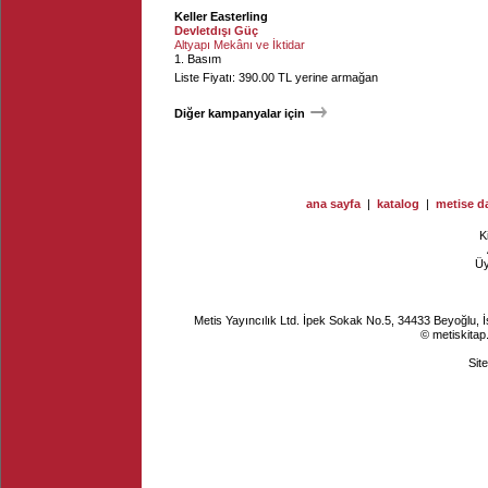
Keller Easterling
Devletdışı Güç
Altyapı Mekânı ve İktidar
1. Basım
Liste Fiyatı: 390.00 TL yerine armağan
Diğer kampanyalar için
ana sayfa
|
katalog
|
metise da
K
Ü
Metis Yayıncılık Ltd. İpek Sokak No.5, 34433 Beyoğlu, 
© metiskitap
Sit