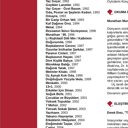
Yaz Geçer
, 1992
Öykülerin Küny
Geyikler Lanetler
, 1992
Yaz Geçer - Özel Basım
, 1992
OKUMA 
Oda, Poster ve Şeylerin Kederi
, 1993
Omayra
, 1993
Bir Garip Orhan Veli
, 1993
Murathan Mung
Kaf Dağının Önü
, 1994
Metal
, 1994
Dünyanın sözlü v
Ressamın İkinci Sözleşmesi
, 1996
kalyonlarla alı
Murathan ' 95
, 1996
göğüs geren den
Li Rojhilatê Dilê Min / Kalbimin
götürebiliriz?
Doğusunda
, 1996
yolculuğu, teki
Başkalarının Gecesi
, 1997
işaretlenebilir
Oyunlar İntiharlar Şarkılar
, 1997
maceralarından
Paranın Cinleri
, 1997
anlatan hikâyel
Başkasının Hayatı
, 1997
geçmişten günü
Dört Kişilik Bahçe
, 1997
gemilerine, tra
Mürekkep Balığı
, 1997
Ahab’ına,
Dr. 
Dağınık Yatak
, 1997
sayfalarında y
Metinler Kitabı
, 1998
William Goldin
Üç Aynalı Kırk Oda
, 1999
yaşındayken hi
Doğduğum Yüzyıla Veda
, 1999
nice yazarı, şa
Meskalin
, 2000
Üç tarafı de
13+1
, 2000
denizcilik ve b
Erkekler İçin Divan
, 2001
Devamını görme
Soğuk Büfe
, 2001
Çocuklar ve Büyükleri
, 2001
Yüksek Topuklar
, 2002
ELEŞTİR
7 Mühür
, 2002
Timsah Sokak Şiirleri
, 2003
Yazıhane
, 2003
Emek Erez, "Tr
Yabancı Hayvanlar
, 2003
Erkeklerin Hikâyeleri
, 2004
İstasyonlar vey
Eteğimdeki Taşlar
, 2004
mekânları olara
Çador
, 2004
sosyoloji öğret