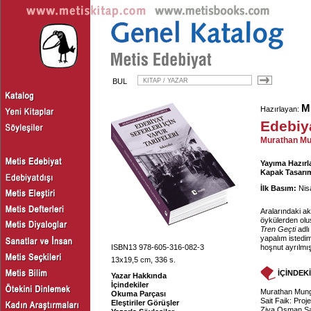
BUL
M
Hazırlayan:
Edebiya
Murathan Mun
Yayıma Hazırl
Kapak Tasarım
İlk Basım:
Nis
Aralarındaki ak
öykülerden ol
Tren Geçti
adlı
yapalım istedi
ISBN13 978-605-316-082-3
hoşnut ayrılm
13x19,5 cm, 336 s.
İÇİNDEK
Yazar Hakkında
İçindekiler
Murathan Mung
Okuma Parçası
Sait Faik: Proj
Eleştiriler Görüşler
Ziya Osman S