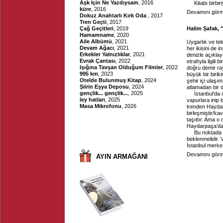
Aşk İçin Ne Yazdıysam
, 2016
Kitabı birbir
küre
, 2016
Devamını görme
Dokuz Anahtarlı Kırk Oda
, 2017
Tren Geçti
, 2017
Çağ Geçitleri
, 2019
Halim Şafak, "
Hamamname
, 2020
Aile Albümü
, 2021
Uygarlık ve tek
Devam Ağacı
, 2021
her ikisini de
Erkekler Yalnızlıklar
, 2021
denizle açıklay
Evrak Çantası
, 2022
etrafıyla ilgili
Işığına Tavşan Olduğum Filmler
, 2022
doğru demir ra
995 km
, 2023
büyük bir birik
Otelde Bulunmuş Kitap
, 2024
şehir içi ulaş
Şiirin Eşya Deposu
, 2024
atlamadan bir 
gençlik... gençlik...
, 2025
İstanbul’da
ley hatları
, 2025
vapurlara inip 
Masa Mikrofonu
, 2026
trenden Haydarp
birleşmiştir/ka
taşıttır. Ama o
Haydarpaşa’dan
Bu noktada 
beklenmelidir. 
İstanbul merkez
Devamını görme
AYIN ARMAĞANI