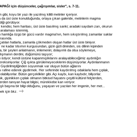
ĞI için düşünceler, çağrışımlar, sisler", s. 7-11.
 gibi, koyu bir yazı ile yazılmış kilitli metinler içeriyor.
 da üst üste konulduğunda, ortaya çıkan galeride, metinlerin magma
diği görülüyor.
 kendisi, hem haritası, üst üste basılmış sanki; aradaki saydam zarı, okurun
 aralaması istenmiş.
em hamlığa özgü bir gücü vardır magma'nın, hem sıkıştırılmış zamanlar saklar
arasında.
atılan hatlarla, zamanla çökmeden oluşan hatlar üst üste biniyor.
r ne kadar tılsımın kurgusundan, gizin gizli dininden, sis dilinin kipinden
, bir şeyleri anlatmanın, imlemenin; dolayımlı da olsa söylemeye,
ışmanın derdini, düğümünü taşıyor;
istiyor; kendi üstüne kapanmışlıklarını aralayabileceğimiz aydınlığın
ereksiniyorlar. Çiğ ışıkta görülemeyeceklerini düşünüyorlar. Aydınlanmanın
ri. Giydirilmişliğinden soyunmak var oluşun bütün ağlarını
ı rafine ederek giydirmek. Her seferinde kaydırılmış odaklarla hem çıplak,
olabiliyorlar. Bütün gerçeklikler gibi. Açı kaybı, kan kaybıdır, biliyorlar.
k, giyinikken çıplak olmanın bitkisel hayatını çeşitli kültürel felçlerden,
tlerden tanıyan hayat bilgisi, mürekkebe kan veriyor.
ı başına bir bilgi olduğunu, yaşayan ve yazılan her imgenin, her met...
k için bkz.