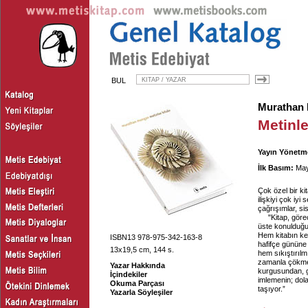
BUL
Murathan
Metinle
Yayın Yönetm
İlk Basım:
May
Çok özel bir ki
ilişkiyi çok iy
çağrışımlar, s
"Kitap, görec
üste konulduğun
Hem kitabın ke
ISBN13 978-975-342-163-8
hafifçe gününe
13x19,5 cm, 144 s.
hem sıkıştırılm
zamanla çökmede
Yazar Hakkında
kurgusundan, gi
İçindekiler
imlemenin; dol
Okuma Parçası
taşıyor.”
Yazarla Söyleşiler