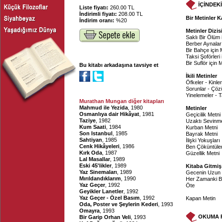
İÇİNDEK
Liste fiyatı:
260.00 TL
İndirimli fiyatı:
208.00 TL
Bir Metinler 
İndirim oranı:
%20
Metinler Dizis
Saklı Bir Ölüm 
Berber Aynaları
Bir Bahçe için 
Taksi Şoförleri 
Bir Suflör için 
Bu kitabı arkadaşına tavsiye et
İkili Metinler
Öfkeler - Kinler
Sorunlar - Çözü
Yinelemeler - Ta
Murathan Mungan diğer kitapları
Mahmud ile Yezida
, 1980
Metinler
Osmanlıya dair Hikâyat
, 1981
Geçicilik Metni
Taziye
, 1982
Uzaktı Sevinm
Kum Saati
, 1984
Kurban Metni
Son Istanbul
, 1985
Bayrak Metni
Sahtiyan
, 1985
İlişki Yokuşları
Cenk Hikâyeleri
, 1986
Ben Çöküntüler
Kırk Oda
, 1987
Güzellik Metni
Lal Masallar
, 1989
Eski 45'likler
, 1989
Kitaba Gitmiş
Yaz Sinemaları
, 1989
Gecenin Uzun 
Mırıldandıklarım
, 1990
Her Zamanki Bi
Yaz Geçer
, 1992
Öte
Geyikler Lanetler
, 1992
Yaz Geçer - Özel Basım
, 1992
Kapan Metin
Oda, Poster ve Şeylerin Kederi
, 1993
Omayra
, 1993
OKUMA 
Bir Garip Orhan Veli
, 1993