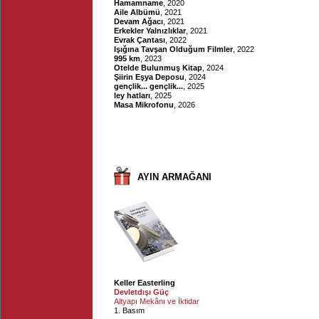
Hamamname
, 2020
Aile Albümü
, 2021
Devam Ağacı
, 2021
Erkekler Yalnızlıklar
, 2021
Evrak Çantası
, 2022
Işığına Tavşan Olduğum Filmler
, 2022
995 km
, 2023
Otelde Bulunmuş Kitap
, 2024
Şiirin Eşya Deposu
, 2024
gençlik... gençlik...
, 2025
ley hatları
, 2025
Masa Mikrofonu
, 2026
AYIN ARMAĞANI
Keller Easterling
Devletdışı Güç
Altyapı Mekânı ve İktidar
1. Basım