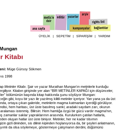
ÜYELİK
|
SEPETİM
|
SİPARİŞİM
|
YARDIM
 Mungan
r Kitabı
eni:
Müge Gürsoy Sökmen
ıs 1998
tap
Metinler Kitabı
. Şair ve yazar Murathan Mungan’ın metinlerle kurduğu
i sergiliyor. Kitabın girişinde yer alan “BİR METİNLER KAPAĞI için düşünceler,
isler” bölümünün başında kitap hakkında şunu söylüyor Mungan:
eğin gibi, koyu bir yazı ile yazılmış kilitli metinler içeriyor. Yan yana ya da üst
da, ortaya çıkan galeride, metinlerin magma katmanları içerdiği görülüyor.
ndisi, hem haritası, üst üste basılmış sanki; aradaki saydam zarı, okurun
 aralaması istenmiş. Bilirsin: Hem hamlığa özgü bir gücü vardır magma'nın,
ış zamanlar saklar yapraklarının arasında. Kurulurken çatılan hatlarla,
n oluşan hatlar üst üste biniyor. Metinler, her ne kadar tılsımın
zin gizli dininden, sis dilinin kipinden hoşlanıyorsa da, bir şeyleri anlatmanın,
ayımlı da olsa söylemeye, göstermeye çalışmanın derdini, düğümünü