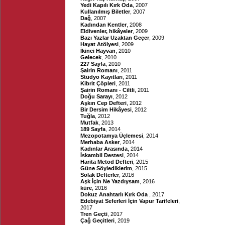
Yedi Kapılı Kırk Oda
, 2007
Kullanılmış Biletler
, 2007
Dağ
, 2007
Kadından Kentler
, 2008
Eldivenler, hikâyeler
, 2009
Bazı Yazlar Uzaktan Geçer
, 2009
Hayat Atölyesi
, 2009
İkinci Hayvan
, 2010
Gelecek
, 2010
227 Sayfa
, 2010
Şairin Romanı
, 2011
Stüdyo Kayıtları
, 2011
Kibrit Çöpleri
, 2011
Şairin Romanı - Ciltli
, 2011
Doğu Sarayı
, 2012
Aşkın Cep Defteri
, 2012
Bir Dersim Hikâyesi
, 2012
Tuğla
, 2012
Mutfak
, 2013
189 Sayfa
, 2014
Mezopotamya Üçlemesi
, 2014
Merhaba Asker
, 2014
Kadınlar Arasında
, 2014
İskambil Destesi
, 2014
Harita Metod Defteri
, 2015
Güne Söylediklerim
, 2015
Solak Defterler
, 2016
Aşk İçin Ne Yazdıysam
, 2016
küre
, 2016
Dokuz Anahtarlı Kırk Oda
, 2017
Edebiyat Seferleri İçin Vapur Tarifeleri
,
2017
Tren Geçti
, 2017
Çağ Geçitleri
, 2019