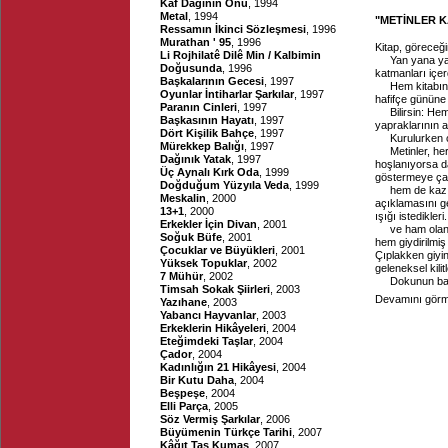
Kaf Dağının Önü
, 1994
Metal
, 1994
"METİNLER KAPA
Ressamın İkinci Sözleşmesi
, 1996
Murathan ' 95
, 1996
Kitap, göreceğin
Li Rojhilatê Dilê Min / Kalbimin
Yan yana ya
Doğusunda
, 1996
katmanları içer
Başkalarının Gecesi
, 1997
Hem kitabın
Oyunlar İntiharlar Şarkılar
, 1997
hafifçe gününe
Paranın Cinleri
, 1997
Bilirsin: H
Başkasının Hayatı
, 1997
yapraklarının 
Dört Kişilik Bahçe
, 1997
Kurulurken ç
Mürekkep Balığı
, 1997
Metinler, he
Dağınık Yatak
, 1997
hoşlanıyorsa da
Üç Aynalı Kırk Oda
, 1999
göstermeye çal
Doğduğum Yüzyıla Veda
, 1999
hem de kazı 
Meskalin
, 2000
açıklamasını g
13+1
, 2000
ışığı istedikle
Erkekler İçin Divan
, 2001
ve ham olan
Soğuk Büfe
, 2001
hem giydirilmiş 
Çocuklar ve Büyükleri
, 2001
Çıplakken giyini
Yüksek Topuklar
, 2002
geleneksel kili
7 Mühür
, 2002
Dokunun başl
Timsah Sokak Şiirleri
, 2003
Devamını görme
Yazıhane
, 2003
Yabancı Hayvanlar
, 2003
Erkeklerin Hikâyeleri
, 2004
Eteğimdeki Taşlar
, 2004
Çador
, 2004
Kadınlığın 21 Hikâyesi
, 2004
Bir Kutu Daha
, 2004
Beşpeşe
, 2004
Elli Parça
, 2005
Söz Vermiş Şarkılar
, 2006
Büyümenin Türkçe Tarihi
, 2007
Kâğıt Taş Kumaş
, 2007