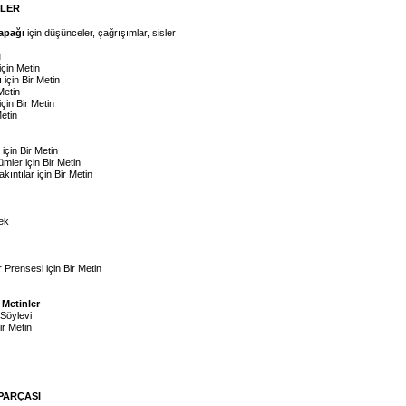
İLER
Kapağı
için düşünceler, çağrışımlar, sisler
i
için Metin
 için Bir Metin
Metin
için Bir Metin
Metin
 için Bir Metin
mler için Bir Metin
kıntılar için Bir Metin
ek
 Prensesi için Bir Metin
 Metinler
Söylevi
r Metin
PARÇASI