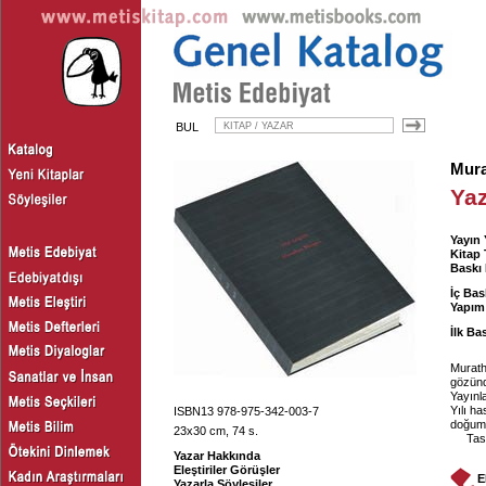
BUL
Mur
Yaz
Yayın
Kitap 
Baskı 
İç Bas
Yapım
İlk Ba
Murath
gözünd
Yayınla
Yılı ha
ISBN13 978-975-342-003-7
doğumg
23x30 cm, 74 s.
Tas
Yazar Hakkında
Eleştiriler Görüşler
E
Yazarla Söyleşiler