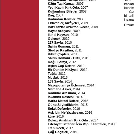
sarsıc
Kâğıt Taş Kumaş
, 2007
kaplar
Yedi Kapılı Kırk Oda
, 2007
kendim
Kullanılmış Biletler
, 2007
Yaz
Dağ
, 2007
bir tat
Kadından Kentler
, 2008
insana 
Eldivenler, hikâyeler
, 2009
Devamı
Bazı Yazlar Uzaktan Geçer
, 2009
Hayat Atölyesi
, 2009
İkinci Hayvan
, 2010
Gelecek
, 2010
227 Sayfa
, 2010
Şairin Romanı
, 2011
Stüdyo Kayıtları
, 2011
Kibrit Çöpleri
, 2011
Şairin Romanı - Ciltli
, 2011
Doğu Sarayı
, 2012
Aşkın Cep Defteri
, 2012
Bir Dersim Hikâyesi
, 2012
Tuğla
, 2012
Mutfak
, 2013
189 Sayfa
, 2014
Mezopotamya Üçlemesi
, 2014
Merhaba Asker
, 2014
Kadınlar Arasında
, 2014
İskambil Destesi
, 2014
Harita Metod Defteri
, 2015
Güne Söylediklerim
, 2015
Solak Defterler
, 2016
Aşk İçin Ne Yazdıysam
, 2016
küre
, 2016
Dokuz Anahtarlı Kırk Oda
, 2017
Edebiyat Seferleri İçin Vapur Tarifeleri
, 2017
Tren Geçti
, 2017
Çağ Geçitleri
, 2019