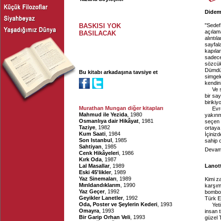
Didem 
BASKISI YOK
"Sedef
açılama
BASILACAK
alıntı
sayfal
kapılar
sadece 
sözcükl
Dümdüz
Bu kitabı arkadaşına tavsiye et
simgele
kendini
Ve 
bir sa
biriki
Murathan Mungan diğer kitapları
Evr
Mahmud ile Yezida
, 1980
yakınm
Osmanlıya dair Hikâyat
, 1981
seçen ç
Taziye
, 1982
ortaya
Kum Saati
, 1984
İçiniz
Son Istanbul
, 1985
sahip 
Sahtiyan
, 1985
Devamı
Cenk Hikâyeleri
, 1986
Kırk Oda
, 1987
Lal Masallar
, 1989
Lanott
Eski 45'likler
, 1989
Yaz Sinemaları
, 1989
Kimi z
Mırıldandıklarım
, 1990
karşım
Yaz Geçer
, 1992
bomboş
Geyikler Lanetler
, 1992
Türk E
Oda, Poster ve Şeylerin Kederi
, 1993
Yet
Omayra
, 1993
insan t
Bir Garip Orhan Veli
, 1993
güzel 