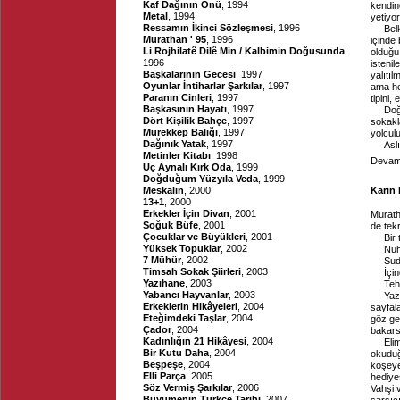
Kaf Dağının Önü
, 1994
kendin
Metal
, 1994
yetiyor
Ressamın İkinci Sözleşmesi
, 1996
Bel
Murathan ' 95
, 1996
içinde
Li Rojhilatê Dilê Min / Kalbimin Doğusunda
,
olduğu 
1996
isteni
Başkalarının Gecesi
, 1997
yalıtıl
Oyunlar İntiharlar Şarkılar
, 1997
ama he
Paranın Cinleri
, 1997
tipini,
Başkasının Hayatı
, 1997
Doğ
Dört Kişilik Bahçe
, 1997
sokakl
Mürekkep Balığı
, 1997
yolculu
Dağınık Yatak
, 1997
Asl
Metinler Kitabı
, 1998
Devamı
Üç Aynalı Kırk Oda
, 1999
Doğduğum Yüzyıla Veda
, 1999
Meskalin
, 2000
Karin 
13+1
, 2000
Erkekler İçin Divan
, 2001
Murath
Soğuk Büfe
, 2001
de tek
Çocuklar ve Büyükleri
, 2001
Bir
Yüksek Topuklar
, 2002
Nuh
7 Mühür
, 2002
Sud
Timsah Sokak Şiirleri
, 2003
İçi
Yazıhane
, 2003
Teh
Yabancı Hayvanlar
, 2003
Yaz
Erkeklerin Hikâyeleri
, 2004
sayfal
Eteğimdeki Taşlar
, 2004
göz ge
Çador
, 2004
bakars
Kadınlığın 21 Hikâyesi
, 2004
Eli
Bir Kutu Daha
, 2004
okuduğ
Beşpeşe
, 2004
köşeye
Elli Parça
, 2005
hediye
Söz Vermiş Şarkılar
, 2006
Vahşi 
Büyümenin Türkçe Tarihi
, 2007