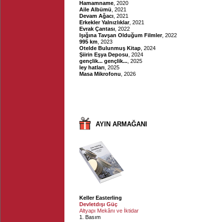
Hamamname
, 2020
Aile Albümü
, 2021
Devam Ağacı
, 2021
Erkekler Yalnızlıklar
, 2021
Evrak Çantası
, 2022
Işığına Tavşan Olduğum Filmler
, 2022
995 km
, 2023
Otelde Bulunmuş Kitap
, 2024
Şiirin Eşya Deposu
, 2024
gençlik... gençlik...
, 2025
ley hatları
, 2025
Masa Mikrofonu
, 2026
AYIN ARMAĞANI
Keller Easterling
Devletdışı Güç
Altyapı Mekânı ve İktidar
1. Basım