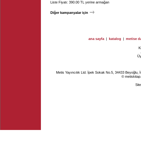
Liste Fiyatı: 390.00 TL yerine armağan
Diğer kampanyalar için
ana sayfa
|
katalog
|
metise da
K
Ü
Metis Yayıncılık Ltd. İpek Sokak No.5, 34433 Beyoğlu, 
© metiskitap
Sit