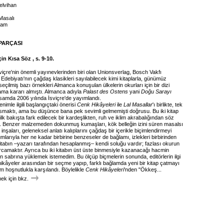
elvihan
 Masalı
zam
PARÇASI
in Kısa Söz , s. 9-10.
viçre'nin önemli yayınevlerinden biri olan Unionsverlag, Bosch Vakfı
rk Edebiyatı'nın çağdaş klasikleri sayılabilecek kimi kitaplarla, günümüz
eçilmiş bazı örnekleri Almanca konuşulan ülkelerin okurları için bir dizi
ama kararı almıştı. Almanca adıyla
Palast des Ostens
yani
Doğu Sarayı
samda 2006 yılında İsviçre'de yayımlandı.
enimle ilgili başlangıçtaki önerisi
Cenk Hikâyeleri
ile
Lal Masallar
'ı birlikte, tek
asmaktı, ama bu düşünce bana pek sevimli gelmemişti doğrusu. Bu iki kitap
lk bakışta fark edilecek bir kardeşlikten, ruh ve iklim akrabalığından söz
lbet. Benzer malzemeden dokunmuş kumaşları, kök belleğin izini süren masalsı
 inşaları, geleneksel anlatı kalıplarını çağdaş bir içerikle biçimlendirmeyi
larıyla her ne kadar birbirine benzeseler de bağlamı, izlekleri birbirinden
kitabın –yazarı tarafından hesaplanmış– kendi soluğu vardır; fazlası okurun
camaktır. Ayrıca bu iki kitabın üst üste binmesiyle kazanacağı hacmin
un sabrına yüklemek istemedim. Bu ölçüp biçmelerin sonunda, editörlerin ilgi
ikâyeler arasından bir seçme yapıp, farklı bağlamda yeni bir kitap çatmayı
m hoşnutlukla karşılandı. Böylelikle
Cenk Hikâyeleri
'nden "Ökkeş...
k için bkz.