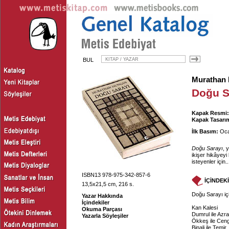
BUL
Murathan
Doğu S
Kapak Resmi:
Kapak Tasarım
İlk Basım:
Oca
Doğu Sarayı
, 
ikişer hikâyeyi
isteyenler için..
ISBN13 978-975-342-857-6
İÇİNDEK
13,5x21,5 cm, 216 s.
Doğu Sarayı iç
Yazar Hakkında
İçindekiler
Kan Kalesi
Okuma Parçası
Dumrul ile Azrai
Yazarla Söyleşiler
Ökkeş ile Cen
Binali ile Temir