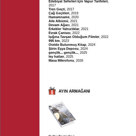
Edebiyat Seferleri İçin Vapur Tarifeleri
,
2017
Tren Geçti
, 2017
Çağ Geçitleri
, 2019
Hamamname
, 2020
Aile Albümü
, 2021
Devam Ağacı
, 2021
Erkekler Yalnızlıklar
, 2021
Evrak Çantası
, 2022
Işığına Tavşan Olduğum Filmler
, 2022
995 km
, 2023
Otelde Bulunmuş Kitap
, 2024
Şiirin Eşya Deposu
, 2024
gençlik... gençlik...
, 2025
ley hatları
, 2025
Masa Mikrofonu
, 2026
AYIN ARMAĞANI