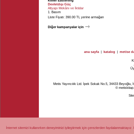
Keller Easterling
Devletdışı Güç
Altyapı Mekânı ve İktidar
1. Basım
Liste Fiyatı: 390.00 TL yerine armağan
Diğer kampanyalar için
ana sayfa
|
katalog
|
metise da
K
Ü
Metis Yayıncılık Ltd. İpek Sokak No.5, 34433 Beyoğlu, 
© metiskitap
Sit
İnternet sitemizi kullanırken deneyiminizi iyileştirmek için çerezlerden faydalanmaktayız. 