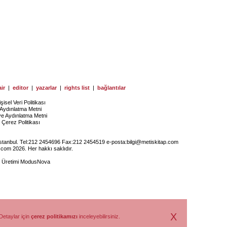
ir
|
editor
|
yazarlar
|
rights list
|
bağlantılar
işisel Veri Politikası
Aydınlatma Metni
ye Aydınlatma Metni
Çerez Politikası
İstanbul. Tel:212 2454696 Fax:212 2454519 e-posta:
bilgi@metiskitap.com
.com 2026. Her hakkı saklıdır.
e Üretimi
ModusNova
X
Detaylar için
çerez politikamızı
inceleyebilirsiniz.