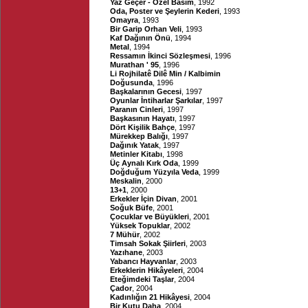
Yaz Geçer - Özel Basım
, 1992
Oda, Poster ve Şeylerin Kederi
, 1993
Omayra
, 1993
Bir Garip Orhan Veli
, 1993
Kaf Dağının Önü
, 1994
Metal
, 1994
Ressamın İkinci Sözleşmesi
, 1996
Murathan ' 95
, 1996
Li Rojhilatê Dilê Min / Kalbimin
Doğusunda
, 1996
Başkalarının Gecesi
, 1997
Oyunlar İntiharlar Şarkılar
, 1997
Paranın Cinleri
, 1997
Başkasının Hayatı
, 1997
Dört Kişilik Bahçe
, 1997
Mürekkep Balığı
, 1997
Dağınık Yatak
, 1997
Metinler Kitabı
, 1998
Üç Aynalı Kırk Oda
, 1999
Doğduğum Yüzyıla Veda
, 1999
Meskalin
, 2000
13+1
, 2000
Erkekler İçin Divan
, 2001
Soğuk Büfe
, 2001
Çocuklar ve Büyükleri
, 2001
Yüksek Topuklar
, 2002
7 Mühür
, 2002
Timsah Sokak Şiirleri
, 2003
Yazıhane
, 2003
Yabancı Hayvanlar
, 2003
Erkeklerin Hikâyeleri
, 2004
Eteğimdeki Taşlar
, 2004
Çador
, 2004
Kadınlığın 21 Hikâyesi
, 2004
Bir Kutu Daha
, 2004