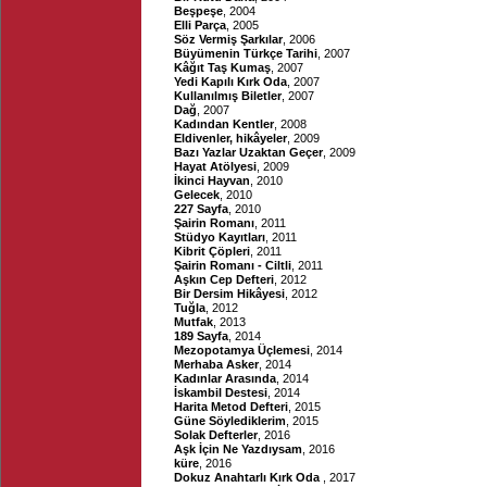
Beşpeşe
, 2004
Elli Parça
, 2005
Söz Vermiş Şarkılar
, 2006
Büyümenin Türkçe Tarihi
, 2007
Kâğıt Taş Kumaş
, 2007
Yedi Kapılı Kırk Oda
, 2007
Kullanılmış Biletler
, 2007
Dağ
, 2007
Kadından Kentler
, 2008
Eldivenler, hikâyeler
, 2009
Bazı Yazlar Uzaktan Geçer
, 2009
Hayat Atölyesi
, 2009
İkinci Hayvan
, 2010
Gelecek
, 2010
227 Sayfa
, 2010
Şairin Romanı
, 2011
Stüdyo Kayıtları
, 2011
Kibrit Çöpleri
, 2011
Şairin Romanı - Ciltli
, 2011
Aşkın Cep Defteri
, 2012
Bir Dersim Hikâyesi
, 2012
Tuğla
, 2012
Mutfak
, 2013
189 Sayfa
, 2014
Mezopotamya Üçlemesi
, 2014
Merhaba Asker
, 2014
Kadınlar Arasında
, 2014
İskambil Destesi
, 2014
Harita Metod Defteri
, 2015
Güne Söylediklerim
, 2015
Solak Defterler
, 2016
Aşk İçin Ne Yazdıysam
, 2016
küre
, 2016
Dokuz Anahtarlı Kırk Oda
, 2017