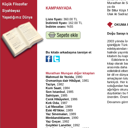
Muradhan ile S
ya da
KAMPANYADA
Bir Billur Köşk
Ulak ile Sadra
Liste fiyatı:
360.00 TL
İndirimli fiyatı:
162.00 TL
OKUMA 
İndirim oranı:
%55
Doğu Sarayı iç
2003 yılında İs
işbirliğiyle Tü
edebiyatından s
Bu kitabı arkadaşına tavsiye et
halinde yayıml
kitabım bu kap
Editörlerin b
kitap olarak b
arasında daha i
edilebilirdi e
Murathan Mungan diğer kitapları
bir dil ve dünya
Mahmud ile Yezida
, 1980
amaçlayan tutum
Osmanlıya dair Hikâyat
, 1981
farklıydı. Her 
Taziye
, 1982
soluğundan har
Kum Saati
, 1984
ağırlığını okur
Son Istanbul
, 1985
duydukları bu h
Sahtiyan
, 1985
önerdim. Öneri
Cenk Hikâyeleri
, 1986
Devamını görme
Kırk Oda
, 1987
Lal Masallar
, 1989
Eski 45'likler
, 1989
Yaz Sinemaları
, 1989
Mırıldandıklarım
, 1990
Yaz Geçer
, 1992
Geyikler Lanetler
, 1992