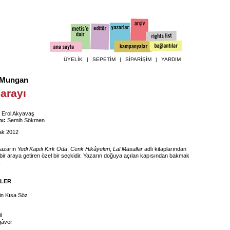
ÜYELİK
|
SEPETİM
|
SİPARİŞİM
|
YARDIM
 Mungan
arayı
Erol Akyavaş
ı:
Semih Sökmen
k 2012
yazarın
Yedi Kapılı Kırk Oda
,
Cenk Hikâyeleri
,
Lal Masallar
adlı kitaplarından
 bir araya getiren özel bir seçkidir. Yazarın doğuya açılan kapısından bakmak
.
İLER
in Kısa Söz
l
gâver