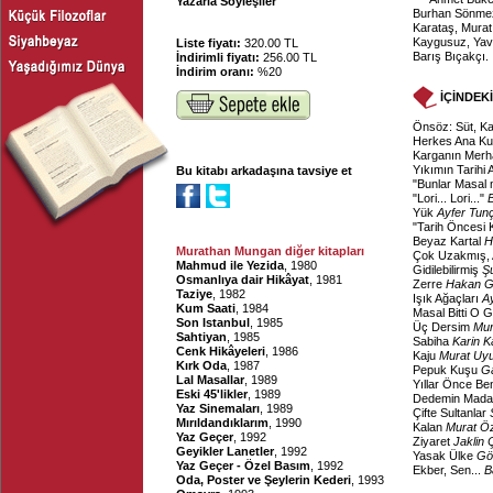
Yazarla Söyleşiler
Burhan Sönmez
Karataş, Murat
Kaygusuz, Yavu
Liste fiyatı:
320.00 TL
Barış Bıçakçı.
İndirimli fiyatı:
256.00 TL
İndirim oranı:
%20
İÇİNDEK
Önsöz: Süt, Ka
Herkes Ana K
Karganın Merh
Yıkımın Tarihi
Bu kitabı arkadaşına tavsiye et
"Bunlar Masal 
"Lori... Lori..."
Yük
Ayfer Tun
"Tarih Öncesi 
Beyaz Kartal
H
Murathan Mungan diğer kitapları
Çok Uzakmış, 
Mahmud ile Yezida
, 1980
Gidilebilirmiş
Ş
Osmanlıya dair Hikâyat
, 1981
Zerre
Hakan 
Taziye
, 1982
Işık Ağaçları
A
Kum Saati
, 1984
Masal Bitti O
Son Istanbul
, 1985
Üç Dersim
Mur
Sahtiyan
, 1985
Sabiha
Karin K
Cenk Hikâyeleri
, 1986
Kaju
Murat Uyu
Kırk Oda
, 1987
Pepuk Kuşu
Ga
Lal Masallar
, 1989
Yıllar Önce B
Eski 45'likler
, 1989
Dedemin Mada
Yaz Sinemaları
, 1989
Çifte Sultanlar
Mırıldandıklarım
, 1990
Kalan
Murat Ö
Yaz Geçer
, 1992
Ziyaret
Jaklin 
Geyikler Lanetler
, 1992
Yasak Ülke
Gö
Yaz Geçer - Özel Basım
, 1992
Ekber, Sen...
B
Oda, Poster ve Şeylerin Kederi
, 1993