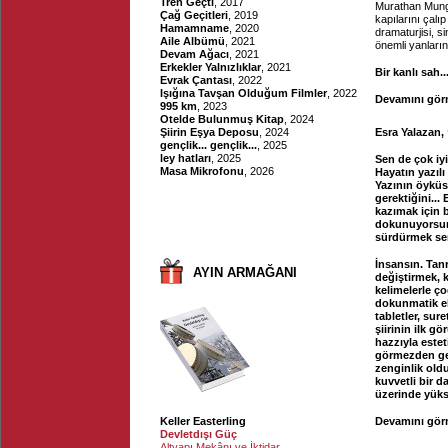
Tren Geçti
, 2017
Murathan Munga
Çağ Geçitleri
, 2019
kapılarını çalı
Hamamname
, 2020
dramaturjisi, s
Aile Albümü
, 2021
önemli yanların
Devam Ağacı
, 2021
Erkekler Yalnızlıklar
, 2021
Bir kanlı sah..
Evrak Çantası
, 2022
Işığına Tavşan Olduğum Filmler
, 2022
Devamını görm
995 km
, 2023
Otelde Bulunmuş Kitap
, 2024
Şiirin Eşya Deposu
, 2024
Esra Yalazan, 
gençlik... gençlik...
, 2025
ley hatları
, 2025
Sen de çok iy
Masa Mikrofonu
, 2026
Hayatın yazılı
Yazının öyküs
gerektiğini...
kazımak için b
dokunuyorsun.
sürdürmek se
İnsansın. Tanr
AYIN ARMAĞANI
değiştirmek, 
kelimelerle ço
dokunmatik ek
tabletler, sure
şiirinin ilk g
hazzıyla estet
görmezden gel
zenginlik old
kuvvetli bir d
üzerinde yükse
Keller Easterling
Devamını görm
Devletdışı Güç
Altyapı Mekânı ve İktidar