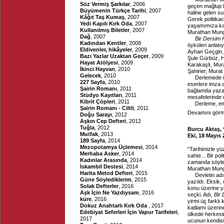
Söz Vermiş Şarkılar
, 2006
geçen mağlup ha
Büyümenin Türkçe Tarihi
, 2007
haline gelen s
Kâğıt Taş Kumaş
, 2007
Gerek politika
Yedi Kapılı Kırk Oda
, 2007
yaşamımıza kada
Kullanılmış Biletler
, 2007
Murathan Munga
Dağ
, 2007
Bir Dersim 
Kadından Kentler
, 2008
öyküleri anlat
Eldivenler, hikâyeler
, 2009
Ayhan Geçgin,
Bazı Yazlar Uzaktan Geçer
, 2009
Şule Gürbüz, H
Hayat Atölyesi
, 2009
Karakaşlı, Mur
İkinci Hayvan
, 2010
Şahiner, Murat 
Gelecek
, 2010
Derlemede i
227 Sayfa
, 2010
eserlere imza 
Şairin Romanı
, 2011
bağlamda yazarl
Stüdyo Kayıtları
, 2011
mesafelerinde 
Kibrit Çöpleri
, 2011
Derleme, eme
Şairin Romanı - Ciltli
, 2011
Devamını görme
Doğu Sarayı
, 2012
Aşkın Cep Defteri
, 2012
Tuğla
, 2012
Burcu Aktaş, “
Mutfak
, 2013
Eki, 18 Mayıs
189 Sayfa
, 2014
Mezopotamya Üçlemesi
, 2014
“Tarihimizle yü
Merhaba Asker
, 2014
sahte... Bir po
Kadınlar Arasında
, 2014
zamanda söylen
İskambil Destesi
, 2014
Murathan Mungan
Harita Metod Defteri
, 2015
Devletin ad
Güne Söylediklerim
, 2015
yazıldı. Eksik,
Solak Defterler
, 2016
konu üzerine ya
Aşk İçin Ne Yazdıysam
, 2016
seçki. Adı,
Bir
küre
, 2016
yirmi üç farklı
Dokuz Anahtarlı Kırk Oda
, 2017
katliamı üzerin
Edebiyat Seferleri İçin Vapur Tarifeleri
,
ülkede herkesin
2017
ucunun kendisin