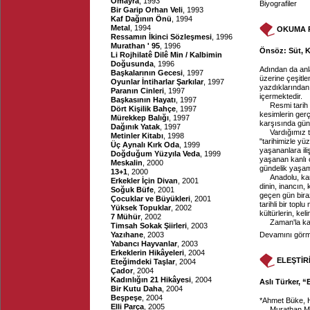
Omayra
, 1993
Biyografiler
Bir Garip Orhan Veli
, 1993
Kaf Dağının Önü
, 1994
Metal
, 1994
OKUMA 
Ressamın İkinci Sözleşmesi
, 1996
Murathan ' 95
, 1996
Önsöz: Süt, K
Li Rojhilatê Dilê Min / Kalbimin
Doğusunda
, 1996
Adından da anla
Başkalarının Gecesi
, 1997
üzerine çeşitle
Oyunlar İntiharlar Şarkılar
, 1997
yazdıklarından 
Paranın Cinleri
, 1997
içermektedir.
Başkasının Hayatı
, 1997
Resmi tarih 
Dört Kişilik Bahçe
, 1997
kesimlerin gerç
Mürekkep Balığı
, 1997
karşısında gün
Dağınık Yatak
, 1997
Vardığımız 
Metinler Kitabı
, 1998
"tarihimizle y
Üç Aynalı Kırk Oda
, 1999
yaşananlara ili
Doğduğum Yüzyıla Veda
, 1999
yaşanan kanlı 
Meskalin
, 2000
gündelik yaşam
13+1
, 2000
Anadolu, kan
Erkekler İçin Divan
, 2001
dinin, inancın, 
Soğuk Büfe
, 2001
geçen gün bira
Çocuklar ve Büyükleri
, 2001
tarihli bir topl
Yüksek Topuklar
, 2002
kültürlerin, ke
7 Mühür
, 2002
Zaman'la kab
Timsah Sokak Şiirleri
, 2003
Yazıhane
, 2003
Devamını görme
Yabancı Hayvanlar
, 2003
Erkeklerin Hikâyeleri
, 2004
ELEŞTİR
Eteğimdeki Taşlar
, 2004
Çador
, 2004
Kadınlığın 21 Hikâyesi
, 2004
Aslı Türker, 
Bir Kutu Daha
, 2004
Beşpeşe
, 2004
*Ahmet Büke, 
Elli Parça
, 2005
Murathan Mu