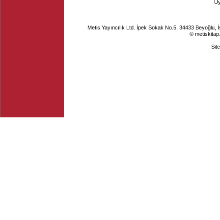
Ü
Metis Yayıncılık Ltd. İpek Sokak No.5, 34433 Beyoğlu, 
© metiskitap
Sit