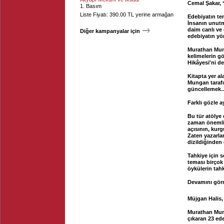
Cemal Şakar, “
1. Basım
Liste Fiyatı: 390.00 TL yerine armağan
Edebiyatın te
İnsanın unutma
daim canlı ve
Diğer kampanyalar için
edebiyatın yön
Murathan Munga
kelimelerin g
Hikâyesi'ni de
Kitapta yer al
Mungan tarafın
güncellemek… 
Farklı gözle a
Bu tür atölye 
zaman önemli 
açısının, kurg
Zaten yazarla
dizildiğinden ç
Tahkiye için s
teması birçok 
öykülerin tah
Devamını görm
Müjgan Halis, 
Murathan Mung
çıkaran 23 ede