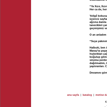
“Ya Xızır, Xızı
Her ca de, her
Yoligé kokusu
üçüncü sayfad
ağzına damla 
tanecikleri ça
geçmişimiz ve
O an anladım 
“Suya yakını
Halbuki, ben 
Maraş’ta yaşa
hıçkırıkları ç
boğulup gitme
sinema perdes
dağıtmadım, t
yaptıranları. 
Devamını görm
ana sayfa
|
katalog
|
metise da
K