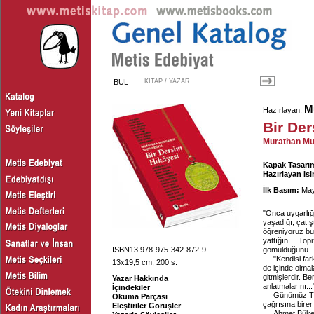
BUL
M
Hazırlayan:
Bir De
Murathan Mun
Kapak Tasarım
Hazırlayan İs
İlk Basım:
May
"Onca uygarlığın
yaşadığı, çatış
öğreniyoruz bu 
yattığını... Top
ISBN13 978-975-342-872-9
gömüldüğünü..
"Kendisi far
13x19,5 cm, 200 s.
de içinde olma
gitmişlerdir. B
Yazar Hakkında
anlatmalarını.
İçindekiler
Günümüz Tür
Okuma Parçası
çağrısına birer
Eleştiriler Görüşler
Ahmet Büke,