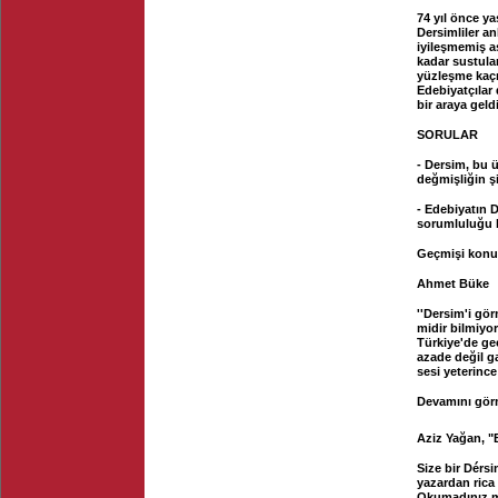
74 yıl önce y
Dersimliler an
iyileşmemiş as
kadar sustula
yüzleşme kaçı
Edebiyatçılar
bir araya geld
SORULAR
- Dersim, bu 
değmişliğin ş
- Edebiyatın 
sorumluluğu 
Geçmişi konu
Ahmet Büke
''Dersim'i gö
midir bilmiyo
Türkiye'de ge
azade değil g
sesi yeterince
Devamını görm
Aziz Yağan, "
Size bir Dérs
yazardan rica 
Okumadınız mı