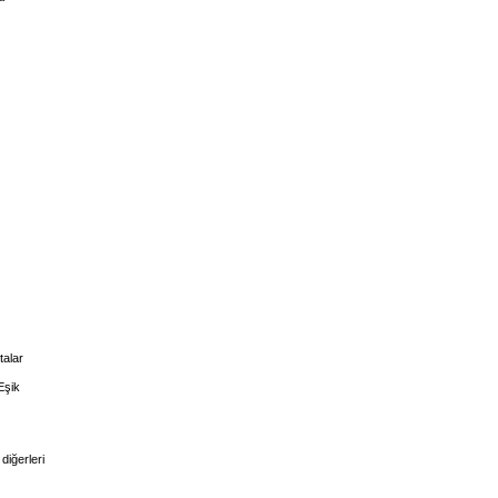
talar
Eşik
diğerleri