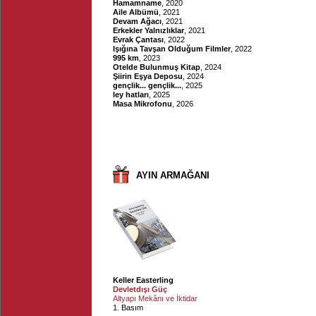
Hamamname
, 2020
Aile Albümü
, 2021
Devam Ağacı
, 2021
Erkekler Yalnızlıklar
, 2021
Evrak Çantası
, 2022
Işığına Tavşan Olduğum Filmler
, 2022
995 km
, 2023
Otelde Bulunmuş Kitap
, 2024
Şiirin Eşya Deposu
, 2024
gençlik... gençlik...
, 2025
ley hatları
, 2025
Masa Mikrofonu
, 2026
AYIN ARMAĞANI
Keller Easterling
Devletdışı Güç
Altyapı Mekânı ve İktidar
1. Basım