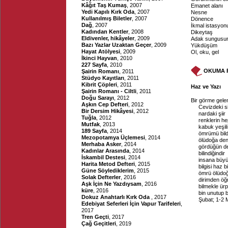
Kâğıt Taş Kumaş
, 2007
Emanet alanı
Yedi Kapılı Kırk Oda
, 2007
Nesne
Kullanılmış Biletler
, 2007
Dönence
Dağ
, 2007
İkmal istasyon
Kadından Kentler
, 2008
Dikeytaş
Eldivenler, hikâyeler
, 2009
Adak sungusu
Bazı Yazlar Uzaktan Geçer
, 2009
Yükdüşüm
Hayat Atölyesi
, 2009
Ol, oku, gel
İkinci Hayvan
, 2010
227 Sayfa
, 2010
OKUMA 
Şairin Romanı
, 2011
Stüdyo Kayıtları
, 2011
Kibrit Çöpleri
, 2011
Haz ve Yazı
Şairin Romanı - Ciltli
, 2011
Doğu Sarayı
, 2012
Bir görme gele
Aşkın Cep Defteri
, 2012
Cevizdeki si
Bir Dersim Hikâyesi
, 2012
nardaki şiir
Tuğla
, 2012
renklerin he
Mutfak
, 2013
kabuk yeşil
189 Sayfa
, 2014
ömrümü bild
Mezopotamya Üçlemesi
, 2014
ölüdoğa dene
Merhaba Asker
, 2014
gördüğün de
Kadınlar Arasında
, 2014
bilindiğindir
İskambil Destesi
, 2014
insana büy
Harita Metod Defteri
, 2015
bilgisi haz b
Güne Söylediklerim
, 2015
ömrü ölüdo
Solak Defterler
, 2016
dirimden öğ
Aşk İçin Ne Yazdıysam
, 2016
bilmekle ürp
küre
, 2016
bin unutup b
Dokuz Anahtarlı Kırk Oda
, 2017
Şubat; 1-2 
Edebiyat Seferleri İçin Vapur Tarifeleri
,
2017
Tren Geçti
, 2017
Çağ Geçitleri
, 2019