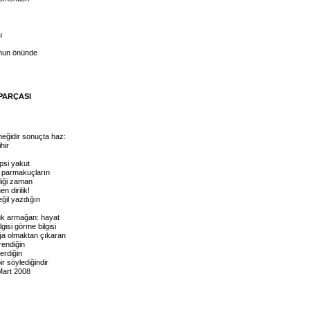
u
nun önünde
PARÇASI
neğidir sonuçta haz:
hir
psi yakut
i parmakuçların
iği zaman
n dirilik!
ğil yazdığın
ük armağan: hayat
ilgisi görme bilgisi
ğa olmaktan çıkaran
rendiğin
erdiğin
ir söylediğindir
Mart 2008