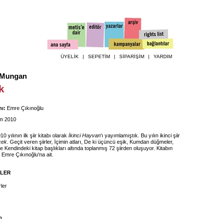
ÜYELİK
|
SEPETİM
|
SİPARİŞİM
|
YARDIM
 Mungan
k
ı:
Emre Çıkınoğlu
m 2010
 yılının ilk şiir kitabı olarak
İkinci Hayvan
'ı yayımlamıştık. Bu yılın ikinci şiir
cek
. Geçit veren şiirler, İçimin atları, De ki üçüncü eşik, Kumdan düğmeler,
e Kendindeki kitap başlıkları altında toplanmış 72 şiirden oluşuyor. Kitabın
 Emre Çıkınoğlu'na ait.
İLER
rler
a