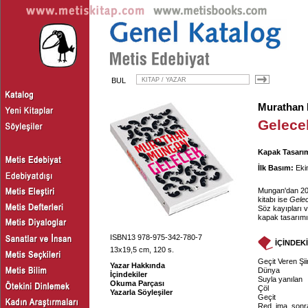
BUL
Murathan
Gelece
Kapak Tasarım
İlk Basım:
Eki
Mungan'dan 2010
kitabı ise
Gele
Söz kayıpları v
kapak tasarımı
ISBN13 978-975-342-780-7
İÇİNDEK
13x19,5 cm, 120 s.
Geçit Veren Şii
Yazar Hakkında
Dünya
İçindekiler
Suyla yanılan
Okuma Parçası
Çöl
Yazarla Söyleşiler
Geçit
Red, ima, sonr