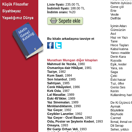
Nehrin öyküsü
Liste fiyatı:
235.00 TL
Gene çöl
İndirimli fiyatı:
188.00 TL
Erte
İndirim oranı:
%20
Vesile
Delfi'de
İçimin Atları
Günsüzün
Asıl
Haz ve Yazı
Bu kitabı arkadaşına tavsiye et
Tane
Hece Taşları
Kabul katına
Yanıcı madde
Derin Kara
Murathan Mungan diğer kitapları
Kuyuda
Mahmud ile Yezida
, 1980
Eşik, keder
Osmanlıya dair Hikâyat
, 1981
Yara, sis
Taziye
, 1982
Saga
Kum Saati
, 1984
Çeki
Son Istanbul
, 1985
Eski hasar
Sahtiyan
, 1985
Tuz, öfke
Cenk Hikâyeleri
, 1986
Gerisi Ses
Kırk Oda
, 1987
Kerim
Lal Masallar
, 1989
Kullanılmış hari
Eski 45'likler
, 1989
Yaz Sinemaları
, 1989
De Ki Üçüncü 
Mırıldandıklarım
, 1990
Aymak
Yaz Geçer
, 1992
Böylelikle
Geyikler Lanetler
, 1992
Beyhude
Yaz Geçer - Özel Basım
, 1992
Carmel
Oda, Poster ve Şeylerin Kederi
, 1993
İkmal, ihmal ve 
Omayra
, 1993
Dil Serap
Bir Garip Orhan Veli
, 1993
Seher, yıldızı