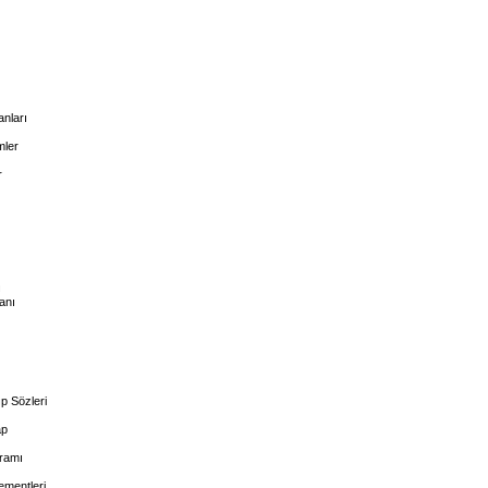
anları
ler
r
ı
anı
p Sözleri
ap
dramı
ementleri