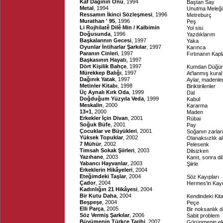
Kaf Dağının Önü
, 1994
Baştan Say
Metal
, 1994
Unutma Meleği
Ressamın İkinci Sözleşmesi
, 1996
Metreburç
Murathan ' 95
, 1996
Peş
Li Rojhilatê Dilê Min / Kalbimin
Yol sisi
Doğusunda
, 1996
Yazdıklarım
Başkalarının Gecesi
, 1997
Yaka
Oyunlar İntiharlar Şarkılar
, 1997
Karınca
Paranın Cinleri
, 1997
Fırtınanın Kapl
Başkasının Hayatı
, 1997
Dört Kişilik Bahçe
, 1997
Kumdan Düğüm
Mürekkep Balığı
, 1997
At'lanmış kural
Dağınık Yatak
, 1997
Aylar, madenle
Metinler Kitabı
, 1998
Biriktirilenler
Üç Aynalı Kırk Oda
, 1999
Dal
Doğduğum Yüzyıla Veda
, 1999
Kabul
Meskalin
, 2000
Kararma
13+1
, 2000
Maden
Erkekler İçin Divan
, 2001
Rübai
Soğuk Büfe
, 2001
Pay
Çocuklar ve Büyükleri
, 2001
Soğanın zarlar
Yüksek Topuklar
, 2002
Olanaksızlık al
7 Mühür
, 2002
Pelesenk
Timsah Sokak Şiirleri
, 2003
Dilsizken
Yazıhane
, 2003
Kanıt, sonra dil
Yabancı Hayvanlar
, 2003
Şiirle
Erkeklerin Hikâyeleri
, 2004
Eteğimdeki Taşlar
, 2004
Söz Kayıpları
Çador
, 2004
Hermes'in Kayı
Kadınlığın 21 Hikâyesi
, 2004
Bir Kutu Daha
, 2004
Kendindeki Kit
Beşpeşe
, 2004
Peçe
Elli Parça
, 2005
Bir noksanlık 
Söz Vermiş Şarkılar
, 2006
Sabit problem
Büyümenin Türkçe Tarihi
, 2007
Görünmenin el