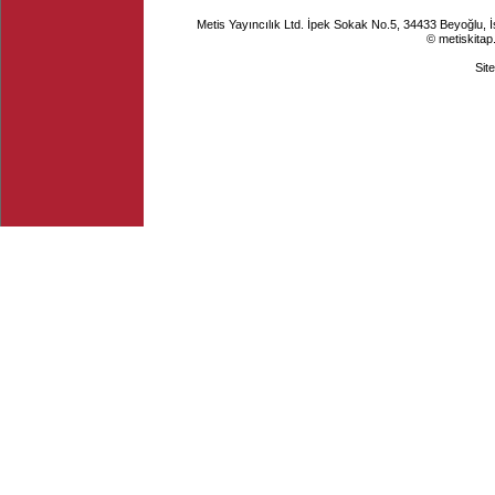
Metis Yayıncılık Ltd. İpek Sokak No.5, 34433 Beyoğlu, 
© metiskitap
Sit