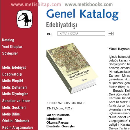
BUL
Yücel Kayıran,
İçinde bulundu
olduğu kanısın
Shayegan’ın hem
edinmiş olmalar
‘Hıristiyanlıkt
Zamanın Miras
çevrelerin, filo
düşünmek gere
Melez Bilinç
’ b
Burada, Koj
Derinliğin Keşfi
Karatani, bir e
Kant ile Marx’ı
ISBN13 978-605-316-061-8
farklı olarak ‘
13x19,5 cm, 432 s.
okumalarına ye
üçlüsünü aşabil
Yazar Hakkında
“Ulus-devlet k
İçindekiler
vazgeçemez” tez
Okuma Parçası
geliştirir Kara
Eleştiriler Görüşler
Dünya Tarihini