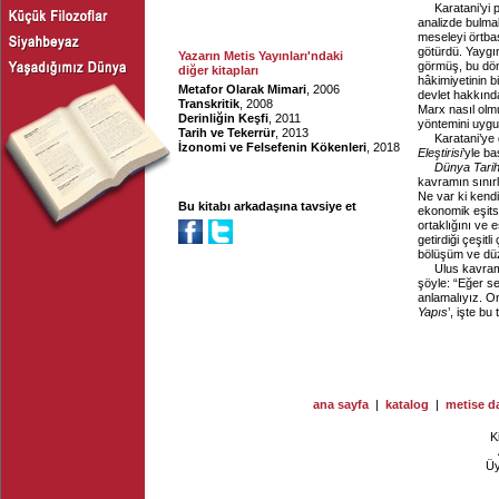
Karatani’yi
analizde bulm
meseleyi örtb
götürdü. Yaygın
Yazarın Metis Yayınları'ndaki
görmüş, bu döne
diğer kitapları
hâkimiyetinin b
Metafor Olarak Mimari
, 2006
devlet hakkında
Transkritik
, 2008
Marx nasıl olm
Derinliğin Keşfi
, 2011
yöntemini uygul
Tarih ve Tekerrür
, 2013
Karatani’ye 
İzonomi ve Felsefenin Kökenleri
, 2018
Eleştirisi
’yle ba
Dünya Tarih
kavramın sınırl
Ne var ki kendi
Bu kitabı arkadaşına tavsiye et
ekonomik eşitsi
ortaklığını ve 
getirdiği çeşitl
bölüşüm ve düze
Ulus kavramı
şöyle: “Eğer se
anlamalıyız. O
Yapıs
’, işte bu
ana sayfa
|
katalog
|
metise da
K
Ü