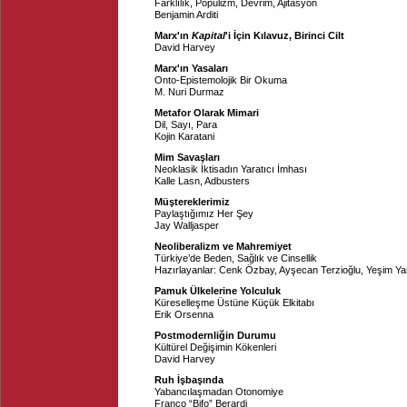
Farklılık, Popülizm, Devrim, Ajitasyon
Benjamin Arditi
Marx'ın
Kapital
'i İçin Kılavuz, Birinci Cilt
David Harvey
Marx'ın Yasaları
Onto-Epistemolojik Bir Okuma
M. Nuri Durmaz
Metafor Olarak Mimari
Dil, Sayı, Para
Kojin Karatani
Mim Savaşları
Neoklasik İktisadın Yaratıcı İmhası
Kalle Lasn
,
Adbusters
Müştereklerimiz
Paylaştığımız Her Şey
Jay Walljasper
Neoliberalizm ve Mahremiyet
Türkiye’de Beden, Sağlık ve Cinsellik
Hazırlayanlar:
Cenk Özbay
,
Ayşecan Terzioğlu
,
Yeşim Ya
Pamuk Ülkelerine Yolculuk
Küreselleşme Üstüne Küçük Elkitabı
Erik Orsenna
Postmodernliğin Durumu
Kültürel Değişimin Kökenleri
David Harvey
Ruh İşbaşında
Yabancılaşmadan Otonomiye
Franco “Bifo” Berardi