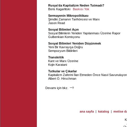
Rusya'da Kapitalizm Neden Tutmadı?
Boris Kagarlitski
Baskısı Yok
Sermayenin Mikropolitikası
Şimdiki Zamanın Tarihöncesi ve Marx
Jason Read
Sosyal Bilimleri Açın
Sosyal Bilimlerin Yeniden Yapılanması Üzerine Rapor
Gulbenkian Komisyonu
Sosyal Bilimleri Yeniden Düşünmek
Yeni Bir Kavrayışa Doğru
Sempozyum Bildirileri
Transkritik
Kant ve Marx Üzerine
Kojin Karatani
Tutkular ve Çıkarlar
Kapitalizm Zaferini İlan Etmeden Önce Nasıl Savunuluyo
Albert O. Hirschman
Devamı için bkz.
ana sayfa
|
katalog
|
metise da
K