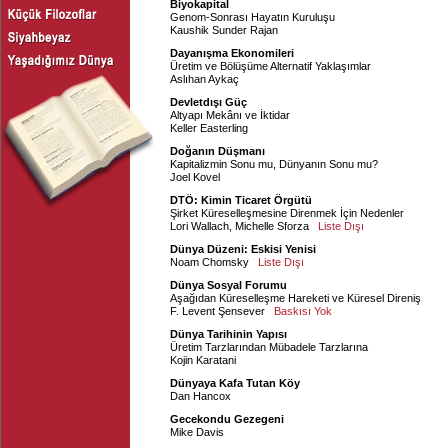
Biyokapital
Genom-Sonrası Hayatın Kuruluşu
Kaushik Sunder Rajan
Dayanışma Ekonomileri
Üretim ve Bölüşüme Alternatif Yaklaşımlar
Aslıhan Aykaç
Devletdışı Güç
Altyapı Mekânı ve İktidar
Keller Easterling
Doğanın Düşmanı
Kapitalizmin Sonu mu, Dünyanın Sonu mu?
Joel Kovel
DTÖ: Kimin Ticaret Örgütü
Şirket Küreselleşmesine Direnmek İçin Nedenler
Lori Wallach
,
Michelle Sforza
Liste Dışı
Dünya Düzeni: Eskisi Yenisi
Noam Chomsky
Liste Dışı
Dünya Sosyal Forumu
Aşağıdan Küreselleşme Hareketi ve Küresel Direniş
F. Levent Şensever
Baskısı Yok
Dünya Tarihinin Yapısı
Üretim Tarzlarından Mübadele Tarzlarına
Kojin Karatani
Dünyaya Kafa Tutan Köy
Dan Hancox
Gecekondu Gezegeni
Mike Davis