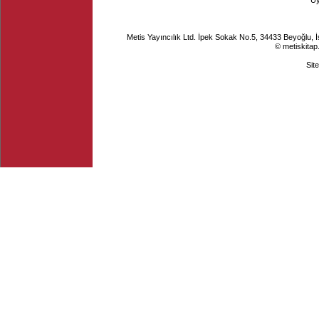
Ü
Metis Yayıncılık Ltd. İpek Sokak No.5, 34433 Beyoğlu, 
© metiskitap
Sit