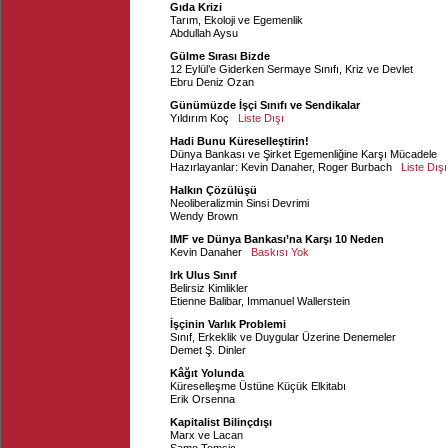
Gıda Krizi
Tarım, Ekoloji ve Egemenlik
Abdullah Aysu
Gülme Sırası Bizde
12 Eylül’e Giderken Sermaye Sınıfı, Kriz ve Devlet
Ebru Deniz Ozan
Günümüzde İşçi Sınıfı ve Sendikalar
Yıldırım Koç
Liste Dışı
Hadi Bunu Küreselleştirin!
Dünya Bankası ve Şirket Egemenliğine Karşı Mücadele
Hazırlayanlar:
Kevin Danaher
,
Roger Burbach
Liste Dışı
Halkın Çözülüşü
Neoliberalizmin Sinsi Devrimi
Wendy Brown
IMF ve Dünya Bankası’na Karşı 10 Neden
Kevin Danaher
Baskısı Yok
Irk Ulus Sınıf
Belirsiz Kimlikler
Etienne Balibar
,
Immanuel Wallerstein
İşçinin Varlık Problemi
Sınıf, Erkeklik ve Duygular Üzerine Denemeler
Demet Ş. Dinler
Kâğıt Yolunda
Küreselleşme Üstüne Küçük Elkitabı
Erik Orsenna
Kapitalist Bilinçdışı
Marx ve Lacan