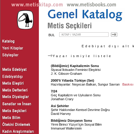
BUL
Edebiyat dışı alt 
Yazar ismiyle listele
(Bildiğimiz) Kapitalizmin Sonu
Siyasal İktisadın Feminist Eleştirisi
J. K. Gibson-Graham
2000'li Yıllarda Türkiye (Set)
Hazırlayanlar:
Neşecan Balkan
,
Sungur Savran
Baskısı
7/24
Geç Kapitalizm ve Uykuların Sonu
Jonathan Crary
Asi Şehirler
Şehir Hakkından Kentsel Devrime Doğru
David Harvey
Bildiğimiz Dünyanın Sonu
Yirmi Birinci Yüzyıl İçin Sosyal Bilim
Immanuel Wallerstein