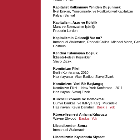
Samo Tomsic
Kapitalist Kalkınmayı Yeniden Düşünmek
İlkel Birikim, Yönetimsellik ve Postkolonyal Kapitalizm
Kalyan Sanyal
Kapitalizm, Arzu ve Kölelik
Marx ve Spinoza'nın İşbirliği
Frederic Lordon
Kapitalizmin Geleceği Var mı?
Immanuel Wallerstein
,
Randall Collins
,
Michael Mann
,
Geo
Calhoun
Kendini Tutamayan Boşluk
İktisadi-Felsefi Köşelikler
Slavoj Zizek
Komünizm Fikri
Berlin Konferansı, 2010
Hazırlayanlar:
Alain Badiou
,
Slavoj Zizek
Komünizm: Yeni Bir Başlangıç
Komünizm Fikri II, New York Konferansı, 2011
Hazırlayan:
Slavoj Zizek
Küresel Ekonomi ve Demokrasi
Dünya Bankası ve IMF'ye Karşı Mücadele
Hazırlayan:
Kevin Danaher
Baskısı Yok
Küreselleşmeyi Anlama Kılavuzu
Wayne Ellwood
Baskısı Yok
Liberalizmden Sonra
Immanuel Wallerstein
Liberalizmin Kıyılarında Siyaset