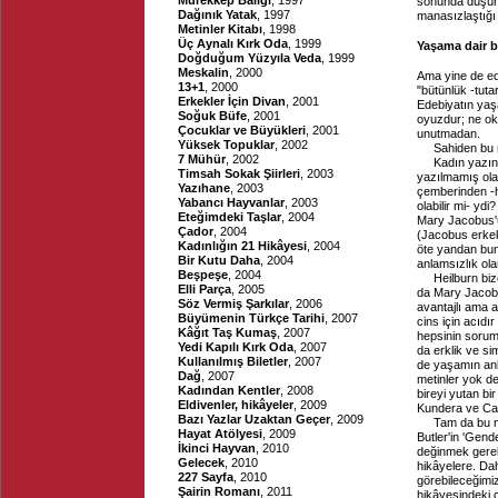
Mürekkep Balığı
, 1997
sonunda düşün 
Dağınık Yatak
, 1997
manasızlaştığı 
Metinler Kitabı
, 1998
Üç Aynalı Kırk Oda
, 1999
Yaşama dair b
Doğduğum Yüzyıla Veda
, 1999
Meskalin
, 2000
Ama yine de ed
13+1
, 2000
"bütünlük -tuta
Erkekler İçin Divan
, 2001
Edebiyatın yaş
Soğuk Büfe
, 2001
oyuzdur; ne ok
Çocuklar ve Büyükleri
, 2001
unutmadan.
Yüksek Topuklar
, 2002
Sahiden bu m
7 Mühür
, 2002
Kadın yazını
Timsah Sokak Şiirleri
, 2003
yazılmamış ol
Yazıhane
, 2003
çemberinden -h
Yabancı Hayvanlar
, 2003
olabilir mi- yd
Eteğimdeki Taşlar
, 2004
Mary Jacobus'un
Çador
, 2004
(Jacobus erkek
Kadınlığın 21 Hikâyesi
, 2004
öte yandan bunu
Bir Kutu Daha
, 2004
anlamsızlık olar
Beşpeşe
, 2004
Heilburn bi
Elli Parça
, 2005
da Mary Jacobu
Söz Vermiş Şarkılar
, 2006
avantajlı ama a
Büyümenin Türkçe Tarihi
, 2007
cins için acıdı
Kâğıt Taş Kumaş
, 2007
hepsinin sorum
Yedi Kapılı Kırk Oda
, 2007
da erklik ve si
Kullanılmış Biletler
, 2007
de yaşamın anla
Dağ
, 2007
metinler yok de
Kadından Kentler
, 2008
bireyi yutan bi
Eldivenler, hikâyeler
, 2009
Kundera ve Ca
Bazı Yazlar Uzaktan Geçer
, 2009
Tam da bu no
Hayat Atölyesi
, 2009
Butler'in 'Gende
İkinci Hayvan
, 2010
değinmek gerek
Gelecek
, 2010
hikâyelere. Dah
227 Sayfa
, 2010
görebileceğimiz
Şairin Romanı
, 2011
hikâyesindeki 