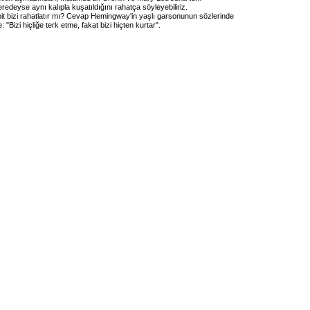
eredeyse aynı kalıpla kuşatıldığını rahatça söyleyebiliriz.
bit bizi rahatlatır mı? Cevap Hemingway'in yaşlı garsonunun sözlerinde
e: "Bizi hiçliğe terk etme, fakat bizi hiçten kurtar".