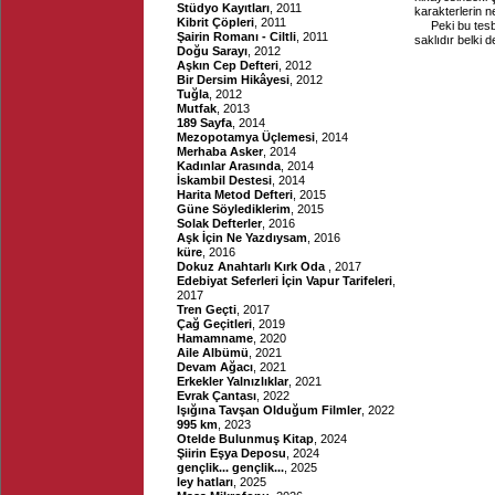
Stüdyo Kayıtları
, 2011
karakterlerin n
Kibrit Çöpleri
, 2011
Peki bu tes
Şairin Romanı - Ciltli
, 2011
saklıdır belki d
Doğu Sarayı
, 2012
Aşkın Cep Defteri
, 2012
Bir Dersim Hikâyesi
, 2012
Tuğla
, 2012
Mutfak
, 2013
189 Sayfa
, 2014
Mezopotamya Üçlemesi
, 2014
Merhaba Asker
, 2014
Kadınlar Arasında
, 2014
İskambil Destesi
, 2014
Harita Metod Defteri
, 2015
Güne Söylediklerim
, 2015
Solak Defterler
, 2016
Aşk İçin Ne Yazdıysam
, 2016
küre
, 2016
Dokuz Anahtarlı Kırk Oda
, 2017
Edebiyat Seferleri İçin Vapur Tarifeleri
,
2017
Tren Geçti
, 2017
Çağ Geçitleri
, 2019
Hamamname
, 2020
Aile Albümü
, 2021
Devam Ağacı
, 2021
Erkekler Yalnızlıklar
, 2021
Evrak Çantası
, 2022
Işığına Tavşan Olduğum Filmler
, 2022
995 km
, 2023
Otelde Bulunmuş Kitap
, 2024
Şiirin Eşya Deposu
, 2024
gençlik... gençlik...
, 2025
ley hatları
, 2025