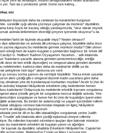
hiçbir yere ait olmadığını, insanın dimağındakilere neden aramasının
o yer. Tam da o yerdesiniz şimdi. Gerisi size kalmış...
irkaç söz
ebiyatın büyüsüyle daha da canlanan bu karakterleri kurgunun
rlılık- süreklilik ışığı altında çözmeye çalışmak da mümkün" diyebilirim.
ama karşı kuytu bir kazanç olduğu yanıbaşımızda, "okur olarak neysek
ursak aslında birikimimizin elverdiği çerçeve içersinde okuyoruz"u da
etinleri farklı bir biçimde okuyabilir miyiz? Neden olmasın?
 diye adlandırılan ve aslında dili yıkmaya çalışma, böylelikle daha önce
anı yazma olgusunu bu metinlerde görmek mümkün müdür? Dilin uhrevi
em erkeği hem de kadını kuşatan o çemberden bağımsız bir 'erkek dili'
i? Carolyn G. Heilburn 'Kadının Özyaşamını Yazarken...' adlı kitabında
 "kadınların yazarlık alanına girmeleri penismerkezciliğe, erkliğe
lik dese de ben erklik diyeceğim) ve simgesel alana girmeleri demektir;
 reddetmeleri, kadınca olanı daha da marjinal bir delilik ya da
ak pekiştirme riski taşır" alıntısına yer verir.
ze şu soruyu sorma şansını da vermiştir böylelikle: Yoksa erkek yazarlar
s'un altını çizdiği gibi o simgesel düzenin kadın yazarlara göre daha
raç olmaktan yine de kurtulamayan kurbanları mıydılar? Acıdır ki (her iki
r ki aslında) kitaptaki hikâyelerde erkeklerin yitiş nedenlerinin hemen
lusu kadınlardır! Dolayısıyla bu metinlerde erkeklik kavramı sorgulansa
mgesel alana yönelik gerçek bir sorgulama mevcut değildir aslında. Yine
msızlığını sorgulayan ve bunun her iki cinsi de kuşattığını işaret eden
ğildir aralarında. Bu türden bir anlamsızlığı ve yaşam içersindeki rollerin
r batak olduğunu vermesi bakımından kitaptaki en ilginç hikâyelerin
rver'e ait olduğunu düşünüyorum.
ktada yeni bir dil ve bu dilin olanaklılığını sorgulamak yerine Judith
r Trouble' adlı kitabında altını çizdiği toplumsal cinsiyet rollerine
iyor. Bu rollerden kaynaklı sıkıntıların ipuçları diye bakmak mümkün
ası bu maskelerin erkekleri de kuşatan yanını ve ağırlığını
 bir kaynak da diyebiliriz rahatlıkla
Erkeklerin Hikâyeleri
'ne. Capote'nin
çiftin açmazından, Malamud'un Cronin ve Mary Lou'suna tüm