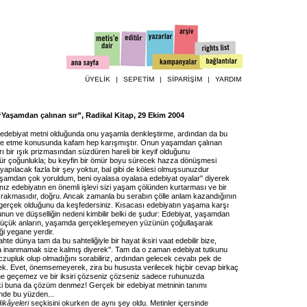
ÜYELİK
|
SEPETİM
|
SİPARİŞİM
|
YARDIM
 “Yaşamdan çalınan sır”, Radikal Kitap, 29 Ekim 2004
 edebiyat metni olduğunda onu yaşamla denkleştirme, ardından da bu
ize etme konusunda kafam hep karışmıştır. Onun yaşamdan çalınan
ı bir ışık prizmasından süzdüren hareli bir keyif olduğunu
 çoğunlukla; bu keyfin bir ömür boyu sürecek hazza dönüşmesi
apılacak fazla bir şey yoktur, bal gibi de kölesi olmuşsunuzdur
aşamdan çok yoruldum, beni oyalasa oyalasa edebiyat oyalar" diyerek
nız edebiyatın en önemli işlevi sizi yaşam çölünden kurtarması ve bir
bırakmasıdır, doğru. Ancak zamanla bu serabın çölle anlam kazandığının
 gerçek olduğunu da keşfedersiniz. Kısacası edebiyatın yaşama karşı
un ve düşselliğin nedeni kimbilir belki de şudur: Edebiyat, yaşamdan
 küçük anların, yaşamda gerçekleşemeyen yüzünün çoğullaşarak
ği yegane yerdir.
sahte dünya tam da bu sahteliğiyle bir hayat iksiri vaat edebilir bize,
 inanmamak size kalmış diyerek". Tam da o zaman edebiyat tutkunu
czupluk olup olmadığını sorabiliriz, ardından gelecek cevabı pek de
 Evet, önemsemeyerek, zira bu hususta verilecek hiçbir cevap birkaç
ne geçemez ve bir iksiri çözseniz çözseniz sadece ruhunuzda
 -ki buna da çözüm denmez! Gerçek bir edebiyat metninin tanımı
nde bu yüzden...
ikâyeleri
seçkisini okurken de aynı şey oldu. Metinler içersinde