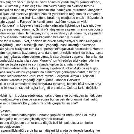
ük yaşam sarktı, yeryüzü saati anlamını yitirdi, hayati planlar aksadı,
m. Bir kitabın yüz bin çeşit okuma biçimi olduğunu aklımda tutarak
a makul bir tanıtım yazısına kendimi hazırlamışken. Murathan Mungan'ın
 oluşan, aklımızın ve gönlümüzün bir yerlerinden çoğunun bir zamanlar
sip geçerken de o iksir-kabuğunu bırakmış olduğu bu on altı hikâyede bir
abı yaşadım. Pavese'nin kendi tanınmazlığını kutsayan yitik
Kundera'nın köşeye sıkıştığında kadınlarla ilişkilerinde irade gücü ve
n çaresiz genç adamına, Schlink'in düşlerinin yaşamının şifre çözücüsü
eden kocasından Hemingway'in hiçbir yerdeki yaşlı adamına, yaşamda
rçok insanın, bütünlüğü kırıklığından beslenen iç burkucu
e tanık oldum. Evet, sahiden de erkek hikâyeleriydi bunlar. Mungan'ın
l gördüğü, nasıl hissettiği, nasıl yaşadığı, nasıl anlattığı" biçiminde
şlarıyla bu hikâyeler tam da bu perspektife çatılarak okunabilirdi. Hemen
adın karşısında kaybetmiş ama daha çok erkeklik rollerinde baltayı taşa
an taşı çıkaracağım derken olmadık savrulmaları yaşayan, bu anlamda
unda ciddi saplantıları olan, Moravio'nun Alfredo’su gibi kadın rollerine
nda ise başta eşleri ve sonrasında toplum tarafından reddedilen,
kum kahramanlarla karşı karşıya geliyordu okur. Aşkı bir eşik gibi
ıkmaz sokak olarak yaşamlarına sindirmeye çabalayan bahtsız bir grup
düştükleri açmazlar vardı karşımızda: Borges'in 'Araya Giren' adlı
i erkek kardeşin yaşadığı aşk çıkmazı, dahası Carver'in
ki o tuhaf atmosferde ilişkileri yıllara toslamış, birbirini hâlâ seven ama
o iki insanın taze bir aşka karşı direnmeleri... Çok da farklı değildiler
ldiğimiz mi, yoksa edebiyattan çıkardığımız ve bu yüzden tanıdık olan
itirdiğimiz-ve zaten bir süre sonra bunun pek de öneminin kalmadığı
lar mıdır bunlar? Bu yüzden mi böyle çarparlar insana?
:
e yaşam:
nlatıcısının narin aşkını Panama şapkalı bir erkek olan Pal Paliç'li
inden çekip çıkarması gibi söyleyecek olursak:
n onu düşlesem sen sırtında düşük belli bir ipek bluzla tembelce
n geçiyorsun."
aşama iliklendiği yerdir burası; düşleri iki arada bir derede bırakışı ve