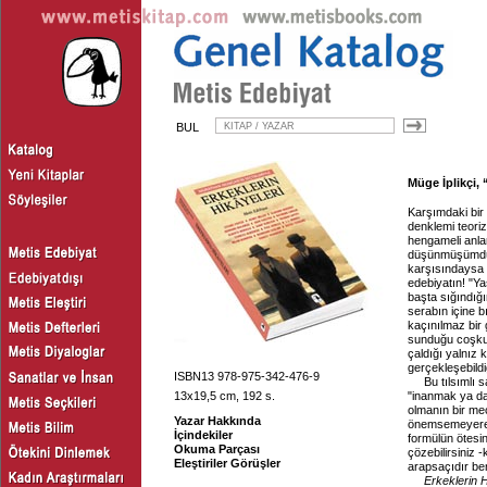
BUL
Müge İplikçi,
Karşımdaki bir
denklemi teor
hengameli anlar
düşünmüşümdür
karşısındaysa y
edebiyatın! "Y
başta sığındığı
serabın içine 
kaçınılmaz bir
sunduğu coşkun
çaldığı yalnız
gerçekleşebildi
ISBN13 978-975-342-476-9
Bu tılsımlı 
13x19,5 cm, 192 s.
"inanmak ya da
olmanın bir me
Yazar Hakkında
önemsemeyerek.
İçindekiler
formülün ötesi
Okuma Parçası
çözebilirsiniz
Eleştiriler Görüşler
arapsaçıdır be
Erkeklerin H