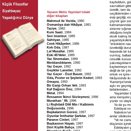
kayboldum, günl
savruldum gitti
üstelik; tam d
Yazarın Metis Yayınları'ndaki
seçtiklerinden
diğer kitapları
esip geçtiği, e
Mahmud ile Yezida
, 1980
çeyrek gün ser
Osmanlıya dair Hikâyat
, 1981
kahramanından 
Taziye
, 1982
sinizme sığına
Kum Saati
, 1984
olduğunu keşf
Son Istanbul
, 1985
eksik kalmış bi
Sahtiyan
, 1985
yaşamöykülerin
Cenk Hikâyeleri
, 1986
"erkeklerin nası
Kırk Oda
, 1987
özetlediği duru
Lal Masallar
, 1989
hepsinde bir k
Eski 45'likler
, 1989
vurmuş, baltad
Yaz Sinemaları
, 1989
cinsellik konus
Mırıldandıklarım
, 1990
yakınlaştıkları
Yaz Geçer
, 1992
kaybetmeye mah
Geyikler Lanetler
, 1992
değil de bir ç
Yaz Geçer - Özel Basım
, 1992
erkek ve içine 
Oda, Poster ve Şeylerin Kederi
, 1993
hikâyesinde ik
Omayra
, 1993
'Kameriye'sinde
Bir Garip Orhan Veli
, 1993
aşkı es geçmiş 
Kaf Dağının Önü
, 1994
birbirlerinden...
Metal
, 1994
Yaşamdan bi
Ressamın İkinci Sözleşmesi
, 1996
ama menşeini y
Murathan ' 95
, 1996
yüzler ve olay
Li Rojhilatê Dilê Min / Kalbimin
Ya da şu mu
Doğusunda
, 1996
Edebiyat v
Başkalarının Gecesi
, 1997
Nabokov'un a
Oyunlar İntiharlar Şarkılar
, 1997
anılar silsiles
Paranın Cinleri
, 1997
"Ve ne zama
Başkasının Hayatı
, 1997
düşümün içinde
Dört Kişilik Bahçe
, 1997
Edebiyatın y