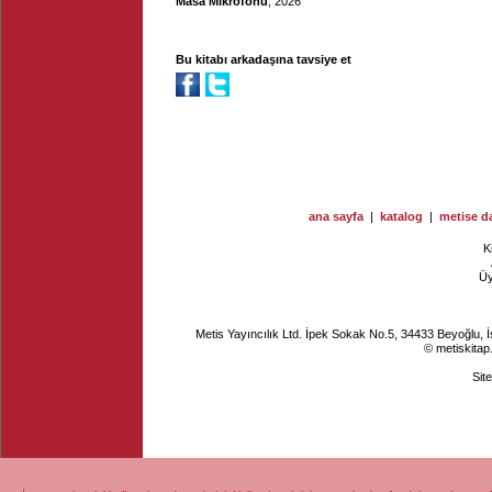
Masa Mikrofonu
, 2026
Bu kitabı arkadaşına tavsiye et
ana sayfa
|
katalog
|
metise da
K
Ü
Metis Yayıncılık Ltd. İpek Sokak No.5, 34433 Beyoğlu, 
© metiskitap
Sit