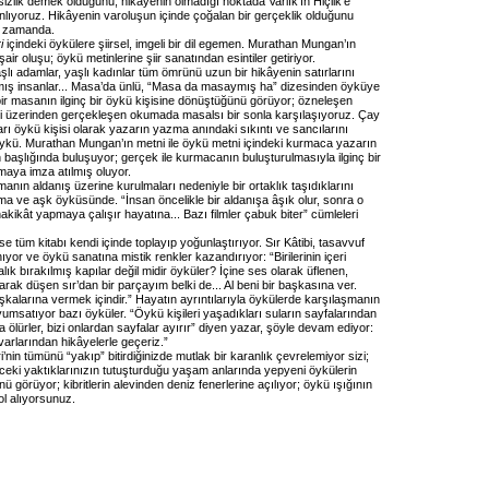
esizlik demek olduğunu, hikâyenin olmadığı noktada Varlık’ın Hiçlik’e
lıyoruz. Hikâyenin varoluşun içinde çoğalan bir gerçeklik olduğunu
ı zamanda.
i
içindeki öykülere şiirsel, imgeli bir dil egemen. Murathan Mungan’ın
ir oluşu; öykü metinlerine şiir sanatından esintiler getiriyor.
lı adamlar, yaşlı kadınlar tüm ömrünü uzun bir hikâyenin satırlarını
mış insanlar... Masa’da ünlü, “Masa da masaymış ha” dizesinden öyküye
ir masanın ilginç bir öykü kişisine dönüştüğünü görüyor; özneleşen
ri üzerinden gerçekleşen okumada masalsı bir sonla karşılaşıyoruz. Çay
rı öykü kişisi olarak yazarın yazma anındaki sıkıntı ve sancılarını
 öykü. Murathan Mungan’ın metni ile öykü metni içindeki kurmaca yazarın
başlığında buluşuyor; gerçek ile kurmacanın buluşturulmasıyla ilginç bir
maya imza atılmış oluyor.
manın aldanış üzerine kurulmaları nedeniyle bir ortaklık taşıdıklarını
a ve aşk öyküsünde. “İnsan öncelikle bir aldanışa âşık olur, sonra o
hakikât yapmaya çalışır hayatına... Bazı filmler çabuk biter” cümleleri
e tüm kitabı kendi içinde toplayıp yoğunlaştırıyor. Sır Kâtibi, tasavvuf
nıyor ve öykü sanatına mistik renkler kazandırıyor: “Birilerinin içeri
alık bırakılmış kapılar değil midir öyküler? İçine ses olarak üflenen,
arak düşen sır’dan bir parçayım belki de... Al beni bir başkasına ver.
kalarına vermek içindir.” Hayatın ayrıntılarıyla öykülerde karşılaşmanın
msatıyor bazı öyküler. “Öykü kişileri yaşadıkları suların sayfalarından
da ölürler, bizi onlardan sayfalar ayırır” diyen yazar, şöyle devam ediyor:
uvarlarından hikâyelerle geçeriz.”
ri’nin tümünü “yakıp” bitirdiğinizde mutlak bir karanlık çevrelemiyor sizi;
nceki yaktıklarınızın tutuşturduğu yaşam anlarında yepyeni öykülerin
 görüyor; kibritlerin alevinden deniz fenerlerine açılıyor; öykü ışığının
ol alıyorsunuz.