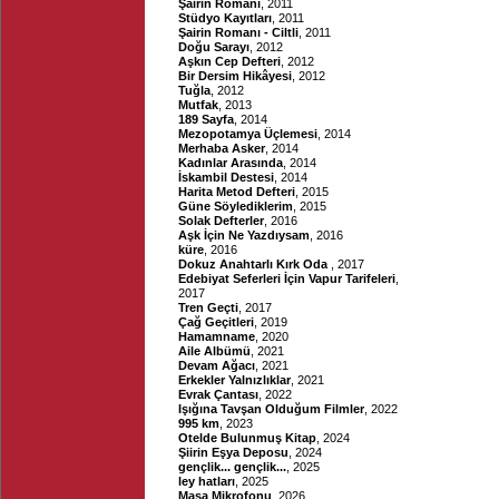
Şairin Romanı
, 2011
Stüdyo Kayıtları
, 2011
Şairin Romanı - Ciltli
, 2011
Doğu Sarayı
, 2012
Aşkın Cep Defteri
, 2012
Bir Dersim Hikâyesi
, 2012
Tuğla
, 2012
Mutfak
, 2013
189 Sayfa
, 2014
Mezopotamya Üçlemesi
, 2014
Merhaba Asker
, 2014
Kadınlar Arasında
, 2014
İskambil Destesi
, 2014
Harita Metod Defteri
, 2015
Güne Söylediklerim
, 2015
Solak Defterler
, 2016
Aşk İçin Ne Yazdıysam
, 2016
küre
, 2016
Dokuz Anahtarlı Kırk Oda
, 2017
Edebiyat Seferleri İçin Vapur Tarifeleri
,
2017
Tren Geçti
, 2017
Çağ Geçitleri
, 2019
Hamamname
, 2020
Aile Albümü
, 2021
Devam Ağacı
, 2021
Erkekler Yalnızlıklar
, 2021
Evrak Çantası
, 2022
Işığına Tavşan Olduğum Filmler
, 2022
995 km
, 2023
Otelde Bulunmuş Kitap
, 2024
Şiirin Eşya Deposu
, 2024
gençlik... gençlik...
, 2025
ley hatları
, 2025
Masa Mikrofonu
, 2026