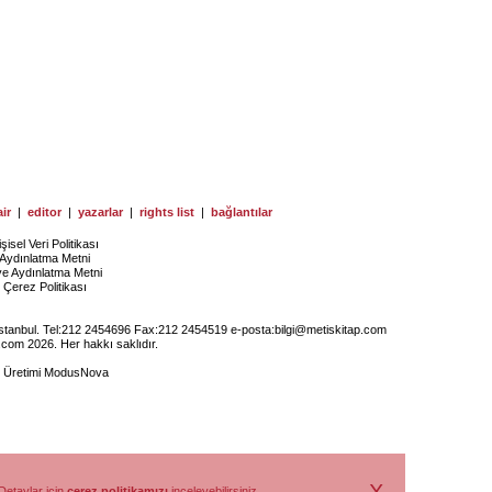
ir
|
editor
|
yazarlar
|
rights list
|
bağlantılar
işisel Veri Politikası
Aydınlatma Metni
ye Aydınlatma Metni
Çerez Politikası
İstanbul. Tel:212 2454696 Fax:212 2454519 e-posta:
bilgi@metiskitap.com
.com 2026. Her hakkı saklıdır.
e Üretimi
ModusNova
Detaylar için
çerez politikamızı
inceleyebilirsiniz.