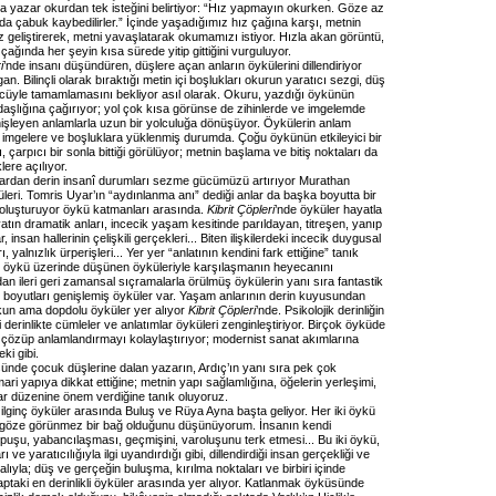
da yazar okurdan tek isteğini belirtiyor: “Hız yapmayın okurken. Göze az
da çabuk kaybedilirler.” İçinde yaşadığımız hız çağına karşı, metnin
ız geliştirerek, metni yavaşlatarak okumamızı istiyor. Hızla akan görüntü,
çağında her şeyin kısa sürede yitip gittiğini vurguluyor.
i
’nde insanı düşündüren, düşlere açan anların öykülerini dillendiriyor
. Bilinçli olarak bıraktığı metin içi boşlukları okurun yaratıcı sezgi, düş
üyle tamamlamasını bekliyor asıl olarak. Okuru, yazdığı öykünün
daşlığına çağırıyor; yol çok kısa görünse de zihinlerde ve imgelemde
işleyen anlamlarla uzun bir yolculuğa dönüşüyor. Öykülerin anlam
, imgelere ve boşluklara yüklenmiş durumda. Çoğu öykünün etkileyici bir
ı, çarpıcı bir sonla bittiği görülüyor; metnin başlama ve bitiş noktaları da
lere açılıyor.
ılardan derin insanî durumları sezme gücümüzü artırıyor Murathan
eri. Tomris Uyar’ın “aydınlanma anı” dediği anlar da başka boyutta bir
i oluşturuyor öykü katmanları arasında.
Kibrit Çöpleri
’nde öyküler hayatla
tın dramatik anları, incecik yaşam kesitinde parıldayan, titreşen, yanıp
insan hallerinin çelişkili gerçekleri... Biten ilişkilerdeki incecik duygusal
ı, yalnızlık ürperişleri... Yer yer “anlatının kendini fark ettiğine” tanık
n öykü üzerinde düşünen öyküleriyle karşılaşmanın heyecanını
an ileri geri zamansal sıçramalarla örülmüş öykülerin yanı sıra fantastik
l boyutları genişlemiş öyküler var. Yaşam anlarının derin kuyusundan
kun ama dopdolu öyküler yer alıyor
Kibrit Çöpleri
’nde. Psikolojik derinliğin
fi derinlikte cümleler ve anlatımlar öyküleri zenginleştiriyor. Birçok öyküde
 çözüp anlamlandırmayı kolaylaştırıyor; modernist sanat akımlarına
ki gibi.
ünde çocuk düşlerine dalan yazarın, Ardıç’ın yanı sıra pek çok
i yapıya dikkat ettiğine; metnin yapı sağlamlığına, öğelerin yerleşimi,
r düzenine önem verdiğine tanık oluyoruz.
 ilginç öyküler arasında Buluş ve Rüya Ayna başta geliyor. Her iki öykü
 göze görünmez bir bağ olduğunu düşünüyorum. İnsanın kendi
puşu, yabancılaşması, geçmişini, varoluşunu terk etmesi... Bu iki öykü,
ı ve yaratıcılığıyla ilgi uyandırdığı gibi, dillendirdiği insan gerçekliği ve
lıyla; düş ve gerçeğin buluşma, kırılma noktaları ve birbiri içinde
aptaki en derinlikli öyküler arasında yer alıyor. Katlanmak öyküsünde