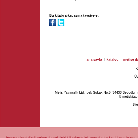
Bu kitabı arkadaşına tavsiye et
ana sayfa
|
katalog
|
metise da
K
Ü
Metis Yayıncılık Ltd. İpek Sokak No.5, 34433 Beyoğlu, 
© metiskitap
Sit
İnternet sitemizi kullanırken deneyiminizi iyileştirmek için çerezlerden faydalanmaktayız. 