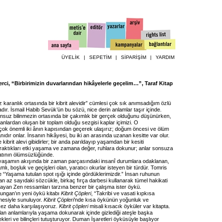
ÜYELİK
|
SEPETİM
|
SİPARİŞİM
|
YARDIM
rci, “Birbirimizin duvarlarından hikâyelerle geçelim…”, Taraf Kitap
iz karanlık ortasında bir kibrit alevidir” cümlesi çok sık anımsadığım özlü
dır. İsmail Habib Sevük’ün bu sözü, nice derin anlamlar taşır içinde.
onsuz bilinmezin ortasında bir çakımlık bir gerçek olduğunu düşünürken,
nlardan oluşan bir toplam olduğu sezgisi kaplar içimizi. O
çok önemli iki ânın kapısından geçerek ulaşırız; doğum öncesi ve ölüm
ânıdır onlar. İnsanın hikâyesi, bu iki an arasında uzanan kesitte var olur.
kibrit alevi gibidirler; bir anda parıldayıp yaşamdan bir kesiti
Bıraktıkları etki yaşama ve zamana değer, ruhlara dokunur; anlar sonsuza
tının ölümsüzlüğünde.
yaşamın akışında bir zaman parçasındaki insanî durumlara odaklanan,
lı, boşluk ve geçişleri olan, yaratıcı okurlar isteyen bir türdür. Tomris
 “Yaşama tutulan spot ışığı içinde gördüklerimizdir.” İnsan ruhunun
şan az sayıdaki sözcükle, birkaç fırça darbesi kullanarak tümel hakikati
ayan Zen ressamları tarzına benzer bir çalışma ister öykü.
ngan’ın yeni öykü kitabı
Kibrit Çöpleri
, “Takribi ve vasati kıpkısa
emesiyle sunuluyor.
Kibrit Çöpleri
’nde kısa öykünün yoğunluk ve
r kez daha karşılaşıyoruz.
Kibrit çöpleri
misali kısacık öyküler var kitapta.
an anlamlarıyla yaşama dokunarak içinde gizlediği ateşle başka
kleri ve bilinçleri tutuşturuyor. Duman İşaretleri öyküsüyle başlıyor