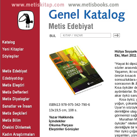
BUL
Hülya Soyşeke
Eki, Mart 2011
“Hayat iki dips
sözler arasında
Yaşamın, iki s
ömrün kısacık a
sonsuzluklara 
sonrasının ilk 
Kısa öyküler de 
aydınlatırlar. 
akar öykü sana
Kısa öykü; 
yoğun, çokanlam
ISBN13 978-975-342-790-6
Uyar’ın sözüyle
13x19,5 cm, 108 s.
derinliğine ula
görmemizi sağl
Yazar Hakkında
Murathan Mu
İçindekiler
öyküler” nitel
Okuma Parçası
derinliğiyle bi
Eleştiriler Görüşler
Her öykü çoğal
yaşamları, yüre