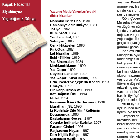
sayfalar. Bura
görünenler, hız
içinde karşıt h
Yazarın Metis Yayınları'ndaki
ses ve imgeler 
diğer kitapları
Kibrit Çöpler
Mahmud ile Yezida
, 1980
Murathan Mungan
Osmanlıya dair Hikâyat
, 1981
ve düşünce güc
Taziye
, 1982
içinde yol arka
Kum Saati
, 1984
çoğalan ve gen
Son Istanbul
, 1985
yoğunluğu dile
Sahtiyan
, 1985
girişle başladığ
Cenk Hikâyeleri
, 1986
göreceli gerçek
Kırk Oda
, 1987
İnce ayrınt
Lal Masallar
, 1989
Mungan’ın öykül
Eski 45'likler
, 1989
anlar dizgesin
Yaz Sinemaları
, 1989
buluşuyor: Haya
Mırıldandıklarım
, 1990
sönen yaşamlar, 
Yaz Geçer
, 1992
kırılma noktalar
Geyikler Lanetler
, 1992
oluyor; yazarı
Yaz Geçer - Özel Basım
, 1992
yaşıyoruz. An’d
Oda, Poster ve Şeylerin Kederi
, 1993
öğelerle düşse
Omayra
, 1993
çıkarılmış sus
Bir Garip Orhan Veli
, 1993
yanı sıra felse
Kaf Dağının Önü
, 1994
başlık, öyküyü
Metal
, 1994
özgü resimlerde
Ressamın İkinci Sözleşmesi
, 1996
Ardıç öyküs
Murathan ' 95
, 1996
öyküsünde mimar
Li Rojhilatê Dilê Min / Kalbimin
uyumu ve tekra
Doğusunda
, 1996
Kitaptaki en
Başkalarının Gecesi
, 1997
arasında ince,
Oyunlar İntiharlar Şarkılar
, 1997
kendisinden ko
Paranın Cinleri
, 1997
yazarın buluşlar
Başkasının Hayatı
, 1997
varoluş sorunsa
Dört Kişilik Bahçe
, 1997
sürmesiyle, kit
Mürekkep Balığı
, 1997