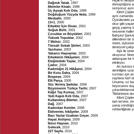
Hiçlik’in hikây
Dağınık Yatak
, 1997
dönüştüğünü an
Metinler Kitabı
, 1998
seziyoruz ayn
Üç Aynalı Kırk Oda
, 1999
Kibrit Çöpler
Doğduğum Yüzyıla Veda
, 1999
aynı zamanda şa
Meskalin
, 2000
Öykülerdeki yaş
13+1
, 2000
okur gibi yaşa
Erkekler İçin Divan
, 2001
geçiş yapmış b
Soğuk Büfe
, 2001
nesnenin halle
Çocuklar ve Büyükleri
, 2001
Bahçesi Şarkıla
Yüksek Topuklar
, 2002
dillendiren bir
7 Mühür
, 2002
metni, öykünün 
Timsah Sokak Şiirleri
, 2003
deneysel çalış
Yazıhane
, 2003
Aşk ile sine
Yabancı Hayvanlar
, 2003
okuyoruz Sinem
Erkeklerin Hikâyeleri
, 2004
aldanıştan bir 
Eteğimdeki Taşlar
, 2004
etkileyici.
Çador
, 2004
An öyküsü is
Kadınlığın 21 Hikâyesi
, 2004
derinliğine uza
Bir Kutu Daha
, 2004
sızması için ar
Beşpeşe
, 2004
sayfana harf ol
Elli Parça
, 2005
Unutma, sır baş
Söz Vermiş Şarkılar
, 2006
heyecanını duyu
Büyümenin Türkçe Tarihi
, 2007
çıkarıldıkların
Kâğıt Taş Kumaş
, 2007
“Birbirimizin d
Yedi Kapılı Kırk Oda
, 2007
Kibrit Çöple
Kullanılmış Biletler
, 2007
tam tersine, ö
Dağ
, 2007
yanıp söndüğünü
Kadından Kentler
, 2008
rehberliğinde y
Eldivenler, hikâyeler
, 2009
Bazı Yazlar Uzaktan Geçer
, 2009
Hayat Atölyesi
, 2009
İkinci Hayvan
, 2010
Gelecek
, 2010
227 Sayfa
, 2010