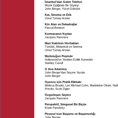
İstanbul'dan Gelen Telefon
Müzik Eşliğinde Bir Söyleşi
John Berger
,
Yücel Göktürk
Kat, Sinema ve Etik
Umut Tümay Arslan
Kör Alan ve Dekadrajlar
Pascal Bonitzer
Kurmacanın Kıyıları
Jacques Ranciere
Mazi Kabrinin Hortlakları
Türklük, Melankoli ve Sinema
Umut Tümay Arslan
Mutluluğun Peşinde
Hollywood'un Yeniden Evlilik Komedisi
Stanley Cavell
O Ana Adanmış
John Berger'dan Seçme Yazılar
John Berger
Oyuncu için Pratik Elkitabı
Melissa Bruder
,
Lee Michael Cohn
,
Madeleine Olnek
,
Nath
Previto
,
Scott Zigler
Özgürleşen Seyirci
Jacques Ranciere
Perspektif, Simgesel Bir Biçim
Erwin Panofsky
Picasso'nun Başarısı ve Başarısızlığı
John Berger