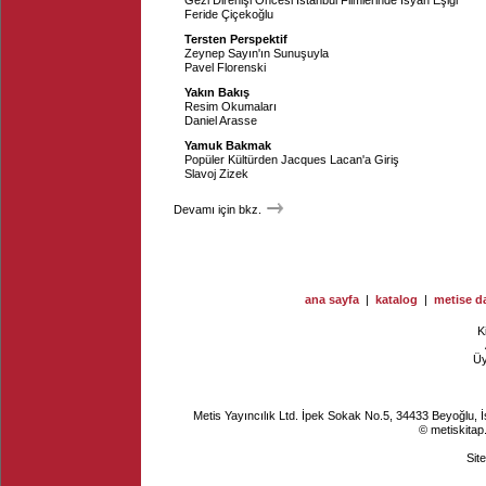
Gezi Direnişi Öncesi İstanbul Filmlerinde İsyan Eşiği
Feride Çiçekoğlu
Tersten Perspektif
Zeynep Sayın'ın Sunuşuyla
Pavel Florenski
Yakın Bakış
Resim Okumaları
Daniel Arasse
Yamuk Bakmak
Popüler Kültürden Jacques Lacan'a Giriş
Slavoj Zizek
Devamı için bkz.
ana sayfa
|
katalog
|
metise da
K
Ü
Metis Yayıncılık Ltd. İpek Sokak No.5, 34433 Beyoğlu, 
© metiskitap
Sit