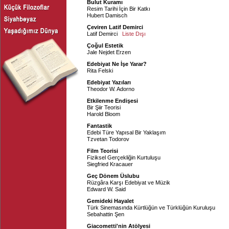
Bulut Kuramı
Resim Tarihi İçin Bir Katkı
Hubert Damisch
Çeviren Latif Demirci
Latif Demirci
Liste Dışı
Çoğul Estetik
Jale Nejdet Erzen
Edebiyat Ne İşe Yarar?
Rita Felski
Edebiyat Yazıları
Theodor W. Adorno
Etkilenme Endişesi
Bir Şiir Teorisi
Harold Bloom
Fantastik
Edebi Türe Yapısal Bir Yaklaşım
Tzvetan Todorov
Film Teorisi
Fiziksel Gerçekliğin Kurtuluşu
Siegfried Kracauer
Geç Dönem Üslubu
Rüzgâra Karşı Edebiyat ve Müzik
Edward W. Said
Gemideki Hayalet
Türk Sinemasında Kürtlüğün ve Türklüğün Kuruluşu
Sebahattin Şen
Giacometti'nin Atölyesi