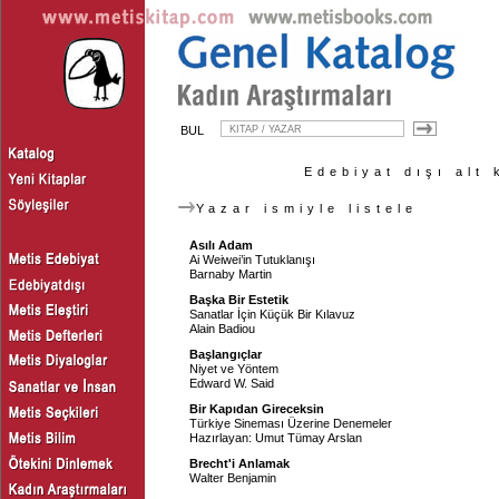
BUL
Edebiyat dışı alt 
Yazar ismiyle listele
Asılı Adam
Ai Weiwei’in Tutuklanışı
Barnaby Martin
Başka Bir Estetik
Sanatlar İçin Küçük Bir Kılavuz
Alain Badiou
Başlangıçlar
Niyet ve Yöntem
Edward W. Said
Bir Kapıdan Gireceksin
Türkiye Sineması Üzerine Denemeler
Hazırlayan:
Umut Tümay Arslan
Brecht'i Anlamak
Walter Benjamin