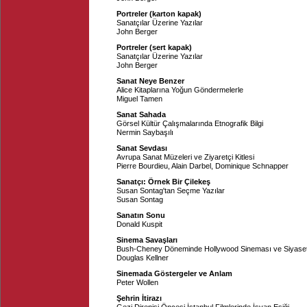
Portreler (karton kapak)
Sanatçılar Üzerine Yazılar
John Berger
Portreler (sert kapak)
Sanatçılar Üzerine Yazılar
John Berger
Sanat Neye Benzer
Alice Kitaplarına Yoğun Göndermelerle
Miguel Tamen
Sanat Sahada
Görsel Kültür Çalışmalarında Etnografik Bilgi
Nermin Saybaşılı
Sanat Sevdası
Avrupa Sanat Müzeleri ve Ziyaretçi Kitlesi
Pierre Bourdieu
,
Alain Darbel
,
Dominique Schnapper
Sanatçı: Örnek Bir Çilekeş
Susan Sontag'tan Seçme Yazılar
Susan Sontag
Sanatın Sonu
Donald Kuspit
Sinema Savaşları
Bush-Cheney Döneminde Hollywood Sineması ve Siyase
Douglas Kellner
Sinemada Göstergeler ve Anlam
Peter Wollen
Şehrin İtirazı