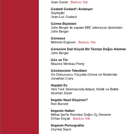
Jean Genet
Baskısı Yok
Godard Godard'ı Anlatıyor
Söyleşiler
Jean-Luc Godard
Görme Biçimleri
John Berger ile yapılan BBC televizyon dizisinden
John Berger
Görmece
Mehmet Ergüven
Baskısı Yok
Görünüre Dair Küçük Bir Teoriye Doğru Adımlar
John Berger
Göz ve Tin
Maurice Merleau-Ponty
Gözlemcinin Teknikleri
On Dokuzuncu Yüzyılda Görme ve Modernite
Jonathan Crary
Hayalet Ev
Yeni Türk Sinemasında Aidiyet, Kimlik ve Bellek
Asuman Suner
İmgeler Nasıl Düşünür?
Ron Burnett
İmgenin Halleri
Mithat Şen'in Resmine Doğru Üç Deneme
Orhan Koçak
Baskısı Yok
İmgenin Pornografisi
Zeynep Sayın