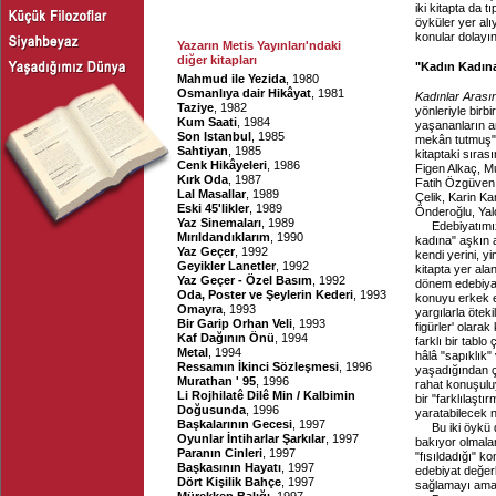
iki kitapta da t
öyküler yer alı
konular dolayınd
Yazarın Metis Yayınları'ndaki
diğer kitapları
"Kadın Kadın
Mahmud ile Yezida
, 1980
Osmanlıya dair Hikâyat
, 1981
Kadınlar Arası
Taziye
, 1982
yönleriyle birb
Kum Saati
, 1984
yaşananların an
Son Istanbul
, 1985
mekân tutmuş" k
Sahtiyan
, 1985
kitaptaki sıras
Cenk Hikâyeleri
, 1986
Figen Alkaç, M
Kırk Oda
, 1987
Fatih Özgüven,
Lal Masallar
, 1989
Çelik, Karin Ka
Eski 45'likler
, 1989
Önderoğlu, Yal
Yaz Sinemaları
, 1989
Edebiyatımız
Mırıldandıklarım
, 1990
kadına" aşkın 
Yaz Geçer
, 1992
kendi yerini, yi
Geyikler Lanetler
, 1992
kitapta yer ala
Yaz Geçer - Özel Basım
, 1992
dönem edebiyatı
Oda, Poster ve Şeylerin Kederi
, 1993
konuyu erkek e
Omayra
, 1993
yargılarla öteki
Bir Garip Orhan Veli
, 1993
figürler' olara
Kaf Dağının Önü
, 1994
farklı bir tabl
Metal
, 1994
hâlâ "sapıklık" 
Ressamın İkinci Sözleşmesi
, 1996
yaşadığından ç
Murathan ' 95
, 1996
rahat konuşuluy
Li Rojhilatê Dilê Min / Kalbimin
bir "farklılaşt
Doğusunda
, 1996
yaratabilecek ni
Başkalarının Gecesi
, 1997
Bu iki öykü
Oyunlar İntiharlar Şarkılar
, 1997
bakıyor olmalar
Paranın Cinleri
, 1997
"fısıldadığı" k
Başkasının Hayatı
, 1997
edebiyat değer
Dört Kişilik Bahçe
, 1997
sağlamayı amaçl