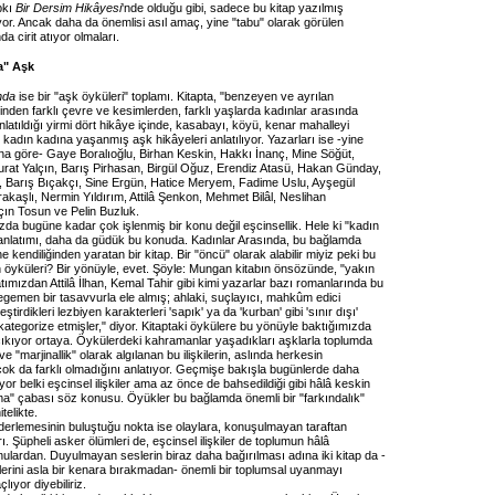
ıpkı
Bir Dersim Hikâyesi
'nde olduğu gibi, sadece bu kitap yazılmış
yor. Ancak daha da önemlisi asıl amaç, yine "tabu" olarak görülen
a cirit atıyor olmaları.
a" Aşk
nda
ise bir "aşk öyküleri" toplamı. Kitapta, "benzeyen ve ayrılan
irinden farklı çevre ve kesimlerden, farklı yaşlarda kadınlar arasında
latıldığı yirmi dört hikâye içinde, kasabayı, köyü, kenar mahalleyi
adın kadına yaşanmış aşk hikâyeleri anlatılıyor. Yazarları ise -yine
ına göre- Gaye Boralıoğlu, Birhan Keskin, Hakkı İnanç, Mine Söğüt,
urat Yalçın, Barış Pirhasan, Birgül Oğuz, Erendiz Atasü, Hakan Günday,
 Barış Bıçakçı, Sine Ergün, Hatice Meryem, Fadime Uslu, Ayşegül
rakaşlı, Nermin Yıldırım, Attilâ Şenkon, Mehmet Bilâl, Neslihan
çın Tosun ve Pelin Buzluk.
da bugüne kadar çok işlenmiş bir konu değil eşcinsellik. Hele ki "kadın
anlatımı, daha da güdük bu konuda. Kadınlar Arasında, bu bağlamda
ne kendiliğinden yaratan bir kitap. Bir "öncü" olarak alabilir miyiz peki bu
n öyküleri? Bir yönüyle, evet. Şöyle: Mungan kitabın önsözünde, "yakın
mızdan Attilâ İlhan, Kemal Tahir gibi kimi yazarlar bazı romanlarında bu
gemen bir tasavvurla ele almış; ahlaki, suçlayıcı, mahkûm edici
leştirdikleri lezbiyen karakterleri 'sapık' ya da 'kurban' gibi 'sınır dışı'
k kategorize etmişler," diyor. Kitaptaki öykülere bu yönüyle baktığımızda
o çıkıyor ortaya. Öykülerdeki kahramanlar yaşadıkları aşklarla toplumda
ve "marjinallik" olarak algılanan bu ilişkilerin, aslında herkesin
ok da farklı olmadığını anlatıyor. Geçmişe bakışla bugünlerde daha
or belki eşcinsel ilişkiler ama az önce de bahsedildiği gibi hâlâ keskin
ırma" çabası söz konusu. Öyükler bu bağlamda önemli bir "farkındalık"
telikte.
 derlemesinin buluştuğu nokta ise olaylara, konuşulmayan taraftan
ı. Şüpheli asker ölümleri de, eşcinsel ilişkiler de toplumun hâlâ
onulardan. Duyulmayan seslerin biraz daha bağırılması adına iki kitap da -
lerini asla bir kenara bırakmadan- önemli bir toplumsal uyanmayı
ıyor diyebiliriz.