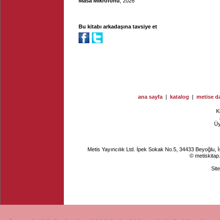
Masa Mikrofonu
, 2026
Bu kitabı arkadaşına tavsiye et
ana sayfa
|
katalog
|
metise da
K
Ü
Metis Yayıncılık Ltd. İpek Sokak No.5, 34433 Beyoğlu, 
© metiskitap
Sit