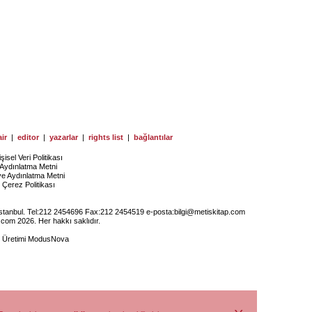
ir
|
editor
|
yazarlar
|
rights list
|
bağlantılar
işisel Veri Politikası
Aydınlatma Metni
ye Aydınlatma Metni
Çerez Politikası
İstanbul. Tel:212 2454696 Fax:212 2454519 e-posta:
bilgi@metiskitap.com
.com 2026. Her hakkı saklıdır.
e Üretimi
ModusNova