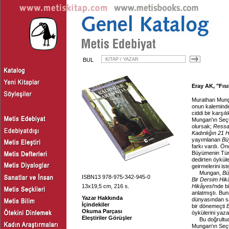
BUL
Eray AK, "Fısı
Murathan Munga
onun kaleminde
ciddi bir karşı
Mungan'ın Seçti
olursak;
Ressa
Kadınlığın 21 
yayımlanan
Bü
farkı vardı. Ön
Büyümenin Türk
dedirten öyküle
geirmelerini ist
Mungan,
Bü
ISBN13 978-975-342-945-0
Bir Dersim Hik
13x19,5 cm, 216 s.
Hikâyesi
'nde b
anlatmıştı. Bun
Yazar Hakkında
dünyasından say
İçindekiler
bir dönemeçti
Okuma Parçası
öykülerini yaz
Eleştiriler Görüşler
Bu doğrultu
Mungan'ın Seçt