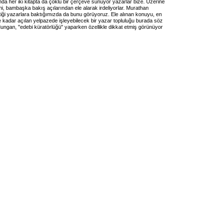
da her iki kitapta da çoklu bir çerçeve sunuyor yazarlar bize. Üzerine
ni, bambaşka bakış açılarından ele alarak irdeliyorlar. Murathan
iği yazarlara baktığımızda da bunu görüyoruz. Ele alınan konuyu, en
e kadar açılan yelpazede işleyebilecek bir yazar topluluğu burada söz
ungan, "edebi küratörlüğü" yaparken özellikle dikkat etmiş görünüyor