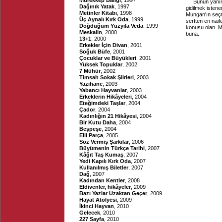
Mürekkep Balığı
, 1997
Bunun yanın
Dağınık Yatak
, 1997
gidilmek istene
Metinler Kitabı
, 1998
Mungan'ın seçt
Üç Aynalı Kırk Oda
, 1999
sertten en naif
Doğduğum Yüzyıla Veda
, 1999
konusu olan. M
Meskalin
, 2000
buna.
13+1
, 2000
Erkekler İçin Divan
, 2001
Soğuk Büfe
, 2001
Çocuklar ve Büyükleri
, 2001
Yüksek Topuklar
, 2002
7 Mühür
, 2002
Timsah Sokak Şiirleri
, 2003
Yazıhane
, 2003
Yabancı Hayvanlar
, 2003
Erkeklerin Hikâyeleri
, 2004
Eteğimdeki Taşlar
, 2004
Çador
, 2004
Kadınlığın 21 Hikâyesi
, 2004
Bir Kutu Daha
, 2004
Beşpeşe
, 2004
Elli Parça
, 2005
Söz Vermiş Şarkılar
, 2006
Büyümenin Türkçe Tarihi
, 2007
Kâğıt Taş Kumaş
, 2007
Yedi Kapılı Kırk Oda
, 2007
Kullanılmış Biletler
, 2007
Dağ
, 2007
Kadından Kentler
, 2008
Eldivenler, hikâyeler
, 2009
Bazı Yazlar Uzaktan Geçer
, 2009
Hayat Atölyesi
, 2009
İkinci Hayvan
, 2010
Gelecek
, 2010
227 Sayfa
, 2010