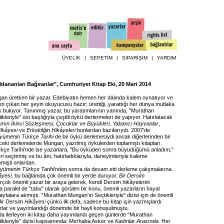
ÜYELİK
|
SEPETİM
|
SİPARİŞİM
|
YARDIM
ldananları Bağıranlar", Cumhuriyet Kitap Eki, 20 Mart 2014
n üretken bir yazar. Edebiyatın hemen her dalında kalem oynatıyor ve
n çıkan her şeyin okuyucusu hazır; ürettiği, yarattığı her dünya mutlaka
lık buluyor. Tanınmış yazar, bu yaratımlarının yanında, "Murathan
kleriyle" üst başlığıyla çeşitli öykü derlermeleri de yapıyor. Hatırlatacak
mın İkinci Sözleşmesi
,
Çocuklar ve Büyükleri
,
Yabancı Hayvanlar
,
Hikâyesi
ve
Erkekliğin Hikâyeleri
bunlardan bazılarıydı. 2007'de
yümenin Türkçe Tarihi
de bir öykü derlemesiydi ancak diğerlerinden bir
ceki derlemelerde Mungan, yazılmış öykülerden toplamıştı kitapları.
çe Tarihi'nde ise yazarlara, "Bu öyküden sonra büyüdüğümü anladım,"
ri seçtirmiş ve bu ânı, hatırladıklarıyla, deneyimleriyle kaleme
emişti onlardan.
yümenin Türkçe Tarihi
'nden sonra da devam etti derleme çalışmalarına.
âyesi
, bu bağlamda çok önemli bir yerde duruyor.
Bir Dersim
irçok önemli yazar bir araya gelerek, kendi Dersim hikâyelerini
a paralel de "tabu" olarak görülen bir konu, önemli yazarların hayal
falara akmıştı. "Murathan Mungan'ın Seçtikleriyle" dizisi için de önemli
Bir Dersim Hikâyesi
çünkü ilk defa, sadece bu kitap için yazmışlardı
arlar ve yayımlandığı dönemde bir hayli konuşulmuştu.
da ilerleyen iki kitap daha yayımlandı geçen günlerde "Murathan
ikleriyle" dizisi kapsamında: Merhaba Asker ve
Kadınlar Arasında
. Her