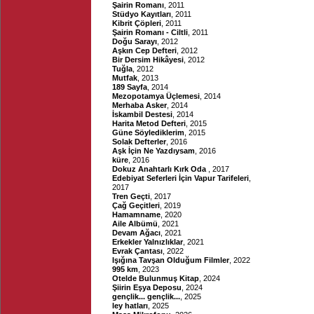
Şairin Romanı
, 2011
Stüdyo Kayıtları
, 2011
Kibrit Çöpleri
, 2011
Şairin Romanı - Ciltli
, 2011
Doğu Sarayı
, 2012
Aşkın Cep Defteri
, 2012
Bir Dersim Hikâyesi
, 2012
Tuğla
, 2012
Mutfak
, 2013
189 Sayfa
, 2014
Mezopotamya Üçlemesi
, 2014
Merhaba Asker
, 2014
İskambil Destesi
, 2014
Harita Metod Defteri
, 2015
Güne Söylediklerim
, 2015
Solak Defterler
, 2016
Aşk İçin Ne Yazdıysam
, 2016
küre
, 2016
Dokuz Anahtarlı Kırk Oda
, 2017
Edebiyat Seferleri İçin Vapur Tarifeleri
,
2017
Tren Geçti
, 2017
Çağ Geçitleri
, 2019
Hamamname
, 2020
Aile Albümü
, 2021
Devam Ağacı
, 2021
Erkekler Yalnızlıklar
, 2021
Evrak Çantası
, 2022
Işığına Tavşan Olduğum Filmler
, 2022
995 km
, 2023
Otelde Bulunmuş Kitap
, 2024
Şiirin Eşya Deposu
, 2024
gençlik... gençlik...
, 2025
ley hatları
, 2025