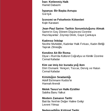
İran: Ketlenmiş Halk
Hamid Dabashi
İspanya: Bir Başka Avrupa
Gül Işık
İzonomi ve Felsefenin Kökenleri
Kojin Karatani
Jean-Paul Sartre: Tarihin Sorumluluğunu Almak
Sartre’ın Geç Dönem Düşüncesi Üzerine
Hazırlayanlar:
Zeynep Direk
,
Gaye Çankaya
Kadınsız İnkılap
Nezihe Muhiddin, Kadınlar Halk Fırkası, Kadın Birliği
Yaprak Zihnioğlu
Kendine Ait Bir Roma
Diyar-ı Rum’da Kültürel Coğrafya ve Kimlik Üzerine
Cemal Kafadar
Kim var imiş biz burada yoğ iken
Dört Osmanlı: Yeniçeri, Tüccar, Derviş ve Hatun
Cemal Kafadar
Kötülüğün Sıradanlığı
Adolf Eichmann Kudüs'te
Hannah Arendt
Melek Tavus'un Halkı Ezidiler
Sabiha Banu Yalkut
Modern Zamanın Tarihi
Batı'da Yeni'nin Değer Haline Gelişi
Levent Yılmaz
Nedenselliğin Kültürel Tarihi