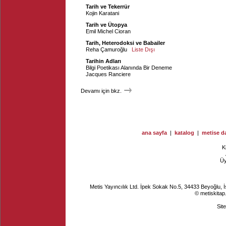
Tarih ve Tekerrür
Kojin Karatani
Tarih ve Ütopya
Emil Michel Cioran
Tarih, Heterodoksi ve Babailer
Reha Çamuroğlu
Liste Dışı
Tarihin Adları
Bilgi Poetikası Alanında Bir Deneme
Jacques Ranciere
Devamı için bkz.
ana sayfa
|
katalog
|
metise da
K
Ü
Metis Yayıncılık Ltd. İpek Sokak No.5, 34433 Beyoğlu, 
© metiskitap
Sit