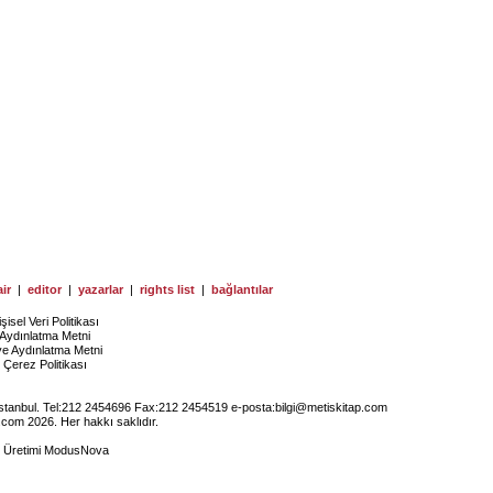
ir
|
editor
|
yazarlar
|
rights list
|
bağlantılar
işisel Veri Politikası
Aydınlatma Metni
ye Aydınlatma Metni
Çerez Politikası
İstanbul. Tel:212 2454696 Fax:212 2454519 e-posta:
bilgi@metiskitap.com
.com 2026. Her hakkı saklıdır.
e Üretimi
ModusNova