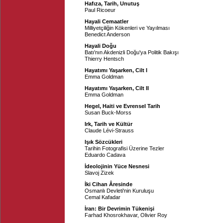
Hafıza, Tarih, Unutuş
Paul Ricoeur
Hayali Cemaatler
Milliyetçiliğin Kökenleri ve Yayılması
Benedict Anderson
Hayali Doğu
Batı'nın Akdenizli Doğu'ya Politik Bakışı
Thierry Hentsch
Hayatımı Yaşarken, Cilt I
Emma Goldman
Hayatımı Yaşarken, Cilt II
Emma Goldman
Hegel, Haiti ve Evrensel Tarih
Susan Buck-Morss
Irk, Tarih ve Kültür
Claude Lévi-Strauss
Işık Sözcükleri
Tarihin Fotografisi Üzerine Tezler
Eduardo Cadava
İdeolojinin Yüce Nesnesi
Slavoj Zizek
İki Cihan Âresinde
Osmanlı Devleti'nin Kuruluşu
Cemal Kafadar
İran: Bir Devrimin Tükenişi
Farhad Khosrokhavar
,
Olivier Roy