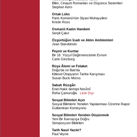
Bilim, Cinayet Romanları ve Düşünce Sistemleri
Stephen Kern
Ortak Lüks
Paris Komünü’nün Siyasi Muhayyilesi
Kristin Ross
Osmanlı Kadın Hareketi
Serpil Çakır
Özgürlüğün İcadı ve Aklın Amblemleri
Jean Starobinski
Peynir ve Kurtlar
Bir 16. Yüzyıl Değirmencisinin Evreni
Carlo Ginzburg
Rüya Âlemi ve Felaket
Doğu'da ve Batı'da
Kitlesel Ütopyanın Tarihe Karışması
Susan Buck-Morss
Sabah Rüzgârı
Enel-Hakk demişti Nesîmî
Reha Çamuroğlu
Liste Dışı
Sosyal Bilimleri Açın
Sosyal Bilimlerin Yeniden Yapılanması Üzerine Rapor
Gulbenkian Komisyonu
Sosyal Bilimleri Yeniden Düşünmek
Yeni Bir Kavrayışa Doğru
Sempozyum Bildirileri
Tarih Nasıl Yazılır?
Paul Veyne