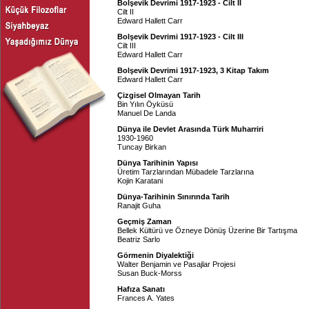
Bolşevik Devrimi 1917-1923 - Cilt II
Cilt II
Edward Hallett Carr
Bolşevik Devrimi 1917-1923 - Cilt III
Cilt III
Edward Hallett Carr
Bolşevik Devrimi 1917-1923, 3 Kitap Takım
Edward Hallett Carr
Çizgisel Olmayan Tarih
Bin Yılın Öyküsü
Manuel De Landa
Dünya ile Devlet Arasında Türk Muharriri
1930-1960
Tuncay Birkan
Dünya Tarihinin Yapısı
Üretim Tarzlarından Mübadele Tarzlarına
Kojin Karatani
Dünya-Tarihinin Sınırında Tarih
Ranajit Guha
Geçmiş Zaman
Bellek Kültürü ve Özneye Dönüş Üzerine Bir Tartışma
Beatriz Sarlo
Görmenin Diyalektiği
Walter Benjamin ve Pasajlar Projesi
Susan Buck-Morss
Hafıza Sanatı
Frances A. Yates