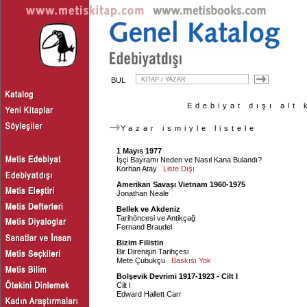
BUL
Edebiyat dışı alt 
Yazar ismiyle listele
1 Mayıs 1977
İşçi Bayramı Neden ve Nasıl Kana Bulandı?
Korhan Atay
Liste Dışı
Amerikan Savaşı Vietnam 1960-1975
Jonathan Neale
Bellek ve Akdeniz
Tarihöncesi ve Antikçağ
Fernand Braudel
Bizim Filistin
Bir Direnişin Tarihçesi
Mete Çubukçu
Baskısı Yok
Bolşevik Devrimi 1917-1923 - Cilt I
Cilt I
Edward Hallett Carr