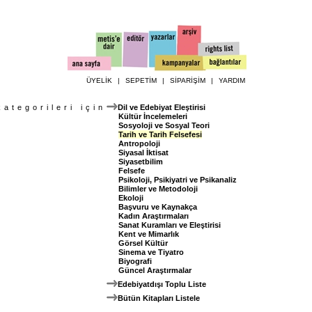
ÜYELİK
|
SEPETİM
|
SİPARİŞİM
|
YARDIM
kategorileri için
Dil ve Edebiyat Eleştirisi
Kültür İncelemeleri
Sosyoloji ve Sosyal Teori
Tarih ve Tarih Felsefesi
Antropoloji
Siyasal İktisat
Siyasetbilim
Felsefe
Psikoloji, Psikiyatri ve Psikanaliz
Bilimler ve Metodoloji
Ekoloji
Başvuru ve Kaynakça
Kadın Araştırmaları
Sanat Kuramları ve Eleştirisi
Kent ve Mimarlık
Görsel Kültür
Sinema ve Tiyatro
Biyografi
Güncel Araştırmalar
Edebiyatdışı Toplu Liste
Bütün Kitapları Listele