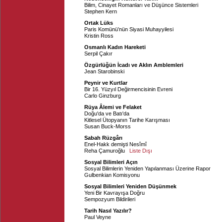
Bilim, Cinayet Romanları ve Düşünce Sistemleri
Stephen Kern
Ortak Lüks
Paris Komünü’nün Siyasi Muhayyilesi
Kristin Ross
Osmanlı Kadın Hareketi
Serpil Çakır
Özgürlüğün İcadı ve Aklın Amblemleri
Jean Starobinski
Peynir ve Kurtlar
Bir 16. Yüzyıl Değirmencisinin Evreni
Carlo Ginzburg
Rüya Âlemi ve Felaket
Doğu'da ve Batı'da
Kitlesel Ütopyanın Tarihe Karışması
Susan Buck-Morss
Sabah Rüzgârı
Enel-Hakk demişti Nesîmî
Reha Çamuroğlu
Liste Dışı
Sosyal Bilimleri Açın
Sosyal Bilimlerin Yeniden Yapılanması Üzerine Rapor
Gulbenkian Komisyonu
Sosyal Bilimleri Yeniden Düşünmek
Yeni Bir Kavrayışa Doğru
Sempozyum Bildirileri
Tarih Nasıl Yazılır?
Paul Veyne