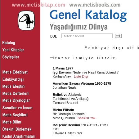
BUL
Edebiyat dışı alt 
Yazar ismiyle listele
1 Mayıs 1977
İşçi Bayramı Neden ve Nasıl Kana Bulandı?
Korhan Atay
Liste Dışı
Amerikan Savaşı Vietnam 1960-1975
Jonathan Neale
Bellek ve Akdeniz
Tarihöncesi ve Antikçağ
Fernand Braudel
Bizim Filistin
Bir Direnişin Tarihçesi
Mete Çubukçu
Baskısı Yok
Bolşevik Devrimi 1917-1923 - Cilt I
Cilt I
Edward Hallett Carr