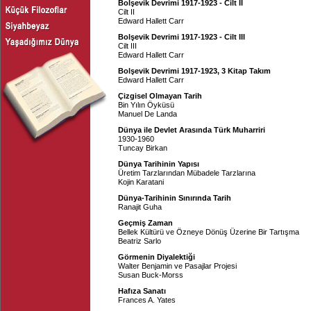
Bolşevik Devrimi 1917-1923 - Cilt II
Cilt II
Edward Hallett Carr
Bolşevik Devrimi 1917-1923 - Cilt III
Cilt III
Edward Hallett Carr
Bolşevik Devrimi 1917-1923, 3 Kitap Takım
Edward Hallett Carr
Çizgisel Olmayan Tarih
Bin Yılın Öyküsü
Manuel De Landa
Dünya ile Devlet Arasında Türk Muharriri
1930-1960
Tuncay Birkan
Dünya Tarihinin Yapısı
Üretim Tarzlarından Mübadele Tarzlarına
Kojin Karatani
Dünya-Tarihinin Sınırında Tarih
Ranajit Guha
Geçmiş Zaman
Bellek Kültürü ve Özneye Dönüş Üzerine Bir Tartışma
Beatriz Sarlo
Görmenin Diyalektiği
Walter Benjamin ve Pasajlar Projesi
Susan Buck-Morss
Hafıza Sanatı
Frances A. Yates