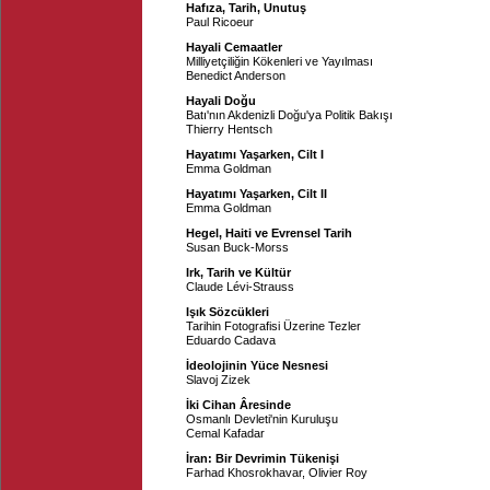
Hafıza, Tarih, Unutuş
Paul Ricoeur
Hayali Cemaatler
Milliyetçiliğin Kökenleri ve Yayılması
Benedict Anderson
Hayali Doğu
Batı'nın Akdenizli Doğu'ya Politik Bakışı
Thierry Hentsch
Hayatımı Yaşarken, Cilt I
Emma Goldman
Hayatımı Yaşarken, Cilt II
Emma Goldman
Hegel, Haiti ve Evrensel Tarih
Susan Buck-Morss
Irk, Tarih ve Kültür
Claude Lévi-Strauss
Işık Sözcükleri
Tarihin Fotografisi Üzerine Tezler
Eduardo Cadava
İdeolojinin Yüce Nesnesi
Slavoj Zizek
İki Cihan Âresinde
Osmanlı Devleti'nin Kuruluşu
Cemal Kafadar
İran: Bir Devrimin Tükenişi
Farhad Khosrokhavar
,
Olivier Roy