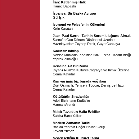
İran: Ketlenmiş Halk
Hamid Dabashi
İspanya: Bir Başka Avrupa
Gül Işık
İzonomi ve Felsefenin Kökenleri
Kojin Karatani
Jean-Paul Sartre: Tarihin Sorumluluğunu Almak
Sartre’ın Geç Dönem Düşüncesi Üzerine
Hazırlayanlar:
Zeynep Direk
,
Gaye Çankaya
Kadınsız İnkılap
Nezihe Muhiddin, Kadınlar Halk Fırkası, Kadın Birliği
Yaprak Zihnioğlu
Kendine Ait Bir Roma
Diyar-ı Rum’da Kültürel Coğrafya ve Kimlik Üzerine
Cemal Kafadar
Kim var imiş biz burada yoğ iken
Dört Osmanlı: Yeniçeri, Tüccar, Derviş ve Hatun
Cemal Kafadar
Kötülüğün Sıradanlığı
Adolf Eichmann Kudüs'te
Hannah Arendt
Melek Tavus'un Halkı Ezidiler
Sabiha Banu Yalkut
Modern Zamanın Tarihi
Batı'da Yeni'nin Değer Haline Gelişi
Levent Yılmaz
Nedenselliğin Kültürel Tarihi