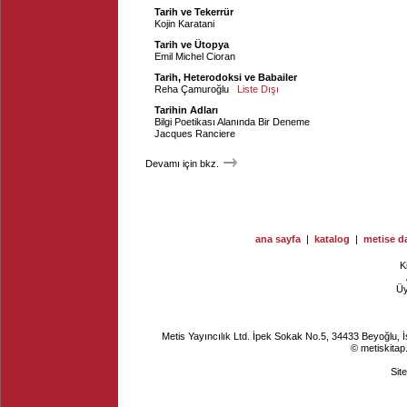
Tarih ve Tekerrür
Kojin Karatani
Tarih ve Ütopya
Emil Michel Cioran
Tarih, Heterodoksi ve Babailer
Reha Çamuroğlu
Liste Dışı
Tarihin Adları
Bilgi Poetikası Alanında Bir Deneme
Jacques Ranciere
Devamı için bkz.
ana sayfa
|
katalog
|
metise da
K
Ü
Metis Yayıncılık Ltd. İpek Sokak No.5, 34433 Beyoğlu, 
© metiskitap
Sit