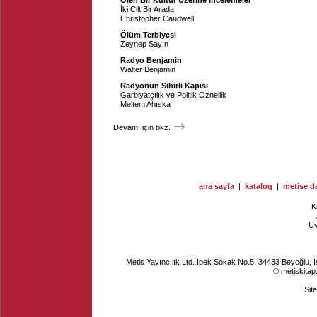
Ölen Bir Kültür Üzerine İncelemeler
İki Cilt Bir Arada
Christopher Caudwell
Ölüm Terbiyesi
Zeynep Sayın
Radyo Benjamin
Walter Benjamin
Radyonun Sihirli Kapısı
Garbiyatçılık ve Politik Öznellik
Meltem Ahıska
Devamı için bkz.
ana sayfa
|
katalog
|
metise da
K
Ü
Metis Yayıncılık Ltd. İpek Sokak No.5, 34433 Beyoğlu, 
© metiskitap
Sit