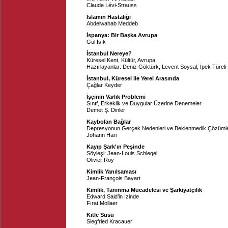
Claude Lévi-Strauss
İslamın Hastalığı
Abdelwahab Meddeb
İspanya: Bir Başka Avrupa
Gül Işık
İstanbul Nereye?
Küresel Kent, Kültür, Avrupa
Hazırlayanlar:
Deniz Göktürk
,
Levent Soysal
,
İpek Türeli
İstanbul, Küresel ile Yerel Arasında
Çağlar Keyder
İşçinin Varlık Problemi
Sınıf, Erkeklik ve Duygular Üzerine Denemeler
Demet Ş. Dinler
Kaybolan Bağlar
Depresyonun Gerçek Nedenleri ve Beklenmedik Çözüml
Johann Hari
Kayıp Şark'ın Peşinde
Söyleşi: Jean-Louis Schlegel
Olivier Roy
Kimlik Yanılsaması
Jean-François Bayart
Kimlik, Tanınma Mücadelesi ve Şarkiyatçılık
Edward Said’in İzinde
Fırat Mollaer
Kitle Süsü
Siegfried Kracauer