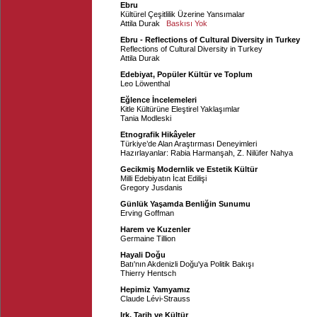
Ebru
Kültürel Çeşitlilik Üzerine Yansımalar
Attila Durak
Baskısı Yok
Ebru - Reflections of Cultural Diversity in Turkey
Reflections of Cultural Diversity in Turkey
Attila Durak
Edebiyat, Popüler Kültür ve Toplum
Leo Löwenthal
Eğlence İncelemeleri
Kitle Kültürüne Eleştirel Yaklaşımlar
Tania Modleski
Etnografik Hikâyeler
Türkiye’de Alan Araştırması Deneyimleri
Hazırlayanlar:
Rabia Harmanşah
,
Z. Nilüfer Nahya
Gecikmiş Modernlik ve Estetik Kültür
Milli Edebiyatın İcat Edilişi
Gregory Jusdanis
Günlük Yaşamda Benliğin Sunumu
Erving Goffman
Harem ve Kuzenler
Germaine Tillion
Hayali Doğu
Batı'nın Akdenizli Doğu'ya Politik Bakışı
Thierry Hentsch
Hepimiz Yamyamız
Claude Lévi-Strauss
Irk, Tarih ve Kültür