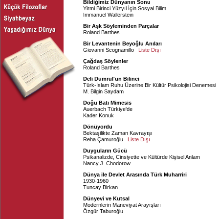
Bildiğimiz Dünyanın Sonu
Yirmi Birinci Yüzyıl İçin Sosyal Bilim
Immanuel Wallerstein
Bir Aşk Söyleminden Parçalar
Roland Barthes
Bir Levantenin Beyoğlu Anıları
Giovanni Scognamillo
Liste Dışı
Çağdaş Söylenler
Roland Barthes
Deli Dumrul'un Bilinci
Türk-İslam Ruhu Üzerine Bir Kültür Psikolojisi Denemesi
M. Bilgin Saydam
Doğu Batı Mimesis
Auerbach Türkiye'de
Kader Konuk
Dönüyordu
Bektaşilikte Zaman Kavrayışı
Reha Çamuroğlu
Liste Dışı
Duyguların Gücü
Psikanalizde, Cinsiyette ve Kültürde Kişisel Anlam
Nancy J. Chodorow
Dünya ile Devlet Arasında Türk Muharriri
1930-1960
Tuncay Birkan
Dünyevi ve Kutsal
Modernlerin Maneviyat Arayışları
Özgür Taburoğlu