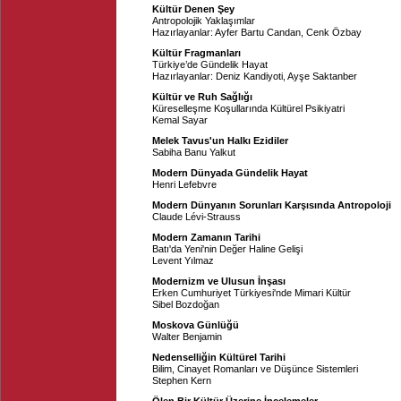
Kültür Denen Şey
Antropolojik Yaklaşımlar
Hazırlayanlar:
Ayfer Bartu Candan
,
Cenk Özbay
Kültür Fragmanları
Türkiye’de Gündelik Hayat
Hazırlayanlar:
Deniz Kandiyoti
,
Ayşe Saktanber
Kültür ve Ruh Sağlığı
Küreselleşme Koşullarında Kültürel Psikiyatri
Kemal Sayar
Melek Tavus'un Halkı Ezidiler
Sabiha Banu Yalkut
Modern Dünyada Gündelik Hayat
Henri Lefebvre
Modern Dünyanın Sorunları Karşısında Antropoloji
Claude Lévi-Strauss
Modern Zamanın Tarihi
Batı'da Yeni'nin Değer Haline Gelişi
Levent Yılmaz
Modernizm ve Ulusun İnşası
Erken Cumhuriyet Türkiyesi'nde Mimari Kültür
Sibel Bozdoğan
Moskova Günlüğü
Walter Benjamin
Nedenselliğin Kültürel Tarihi
Bilim, Cinayet Romanları ve Düşünce Sistemleri
Stephen Kern