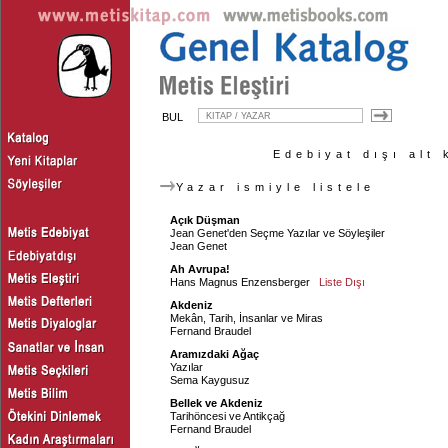
BUL
Edebiyat dışı alt 
Yazar ismiyle listele
Açık Düşman
Jean Genet'den Seçme Yazılar ve Söyleşiler
Jean Genet
Ah Avrupa!
Hans Magnus Enzensberger
Liste Dışı
Akdeniz
Mekân, Tarih, İnsanlar ve Miras
Fernand Braudel
Aramızdaki Ağaç
Yazılar
Sema Kaygusuz
Bellek ve Akdeniz
Tarihöncesi ve Antikçağ
Fernand Braudel