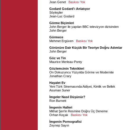
Jean Genet
Baskısı Yok
Godard Godard'ı Anlatıyor
Söyleşiler
Jean-Luc Godard
Görme Biçimleri
John Berger ile yapılan BBC televizyon dizisinden
John Berger
Görmece
Mehmet Ergüven
Baskısı Yok
Görünüre Dair Küçük Bir Teoriye Doğru Adımlar
John Berger
Göz ve Tin
Maurice Merleau-Ponty
Gözlemcinin Teknikleri
On Dokuzuncu Yüzyılda Görme ve Modernite
Jonathan Crary
Hayalet Ev
Yeni Türk Sinemasında Aidiyet, Kimlik ve Bellek
Asuman Suner
İmgeler Nasıl Düşünür?
Ron Burnett
İmgenin Halleri
Mithat Şen'in Resmine Doğru Üç Deneme
Orhan Koçak
Baskısı Yok
İmgenin Pornografisi
Zeynep Sayın