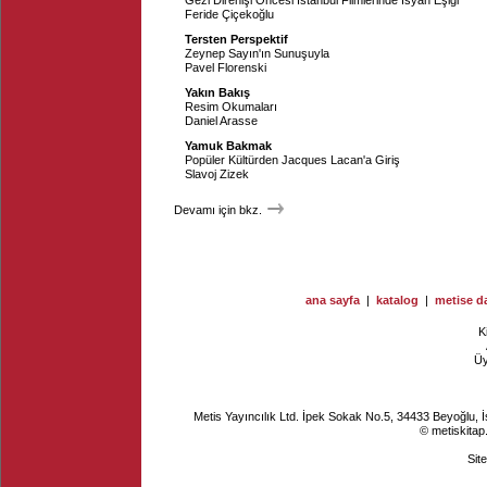
Gezi Direnişi Öncesi İstanbul Filmlerinde İsyan Eşiği
Feride Çiçekoğlu
Tersten Perspektif
Zeynep Sayın'ın Sunuşuyla
Pavel Florenski
Yakın Bakış
Resim Okumaları
Daniel Arasse
Yamuk Bakmak
Popüler Kültürden Jacques Lacan'a Giriş
Slavoj Zizek
Devamı için bkz.
ana sayfa
|
katalog
|
metise da
K
Ü
Metis Yayıncılık Ltd. İpek Sokak No.5, 34433 Beyoğlu, 
© metiskitap
Sit