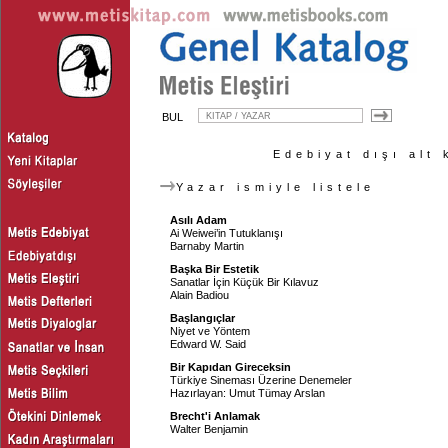
BUL
Edebiyat dışı alt 
Yazar ismiyle listele
Asılı Adam
Ai Weiwei’in Tutuklanışı
Barnaby Martin
Başka Bir Estetik
Sanatlar İçin Küçük Bir Kılavuz
Alain Badiou
Başlangıçlar
Niyet ve Yöntem
Edward W. Said
Bir Kapıdan Gireceksin
Türkiye Sineması Üzerine Denemeler
Hazırlayan:
Umut Tümay Arslan
Brecht'i Anlamak
Walter Benjamin