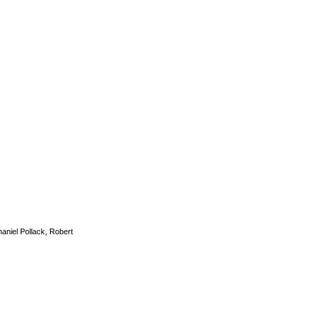
aniel Pollack
,
Robert