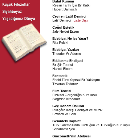
Bulut Kuramı
Resim Tarihi İçin Bir Katkı
Hubert Damisch
Çeviren Latif Demirci
Latif Demirci
Liste Dışı
Çoğul Estetik
Jale Nejdet Erzen
Edebiyat Ne İşe Yarar?
Rita Felski
Edebiyat Yazıları
Theodor W. Adorno
Etkilenme Endişesi
Bir Şiir Teorisi
Harold Bloom
Fantastik
Edebi Türe Yapısal Bir Yaklaşım
Tzvetan Todorov
Film Teorisi
Fiziksel Gerçekliğin Kurtuluşu
Siegfried Kracauer
Geç Dönem Üslubu
Rüzgâra Karşı Edebiyat ve Müzik
Edward W. Said
Gemideki Hayalet
Türk Sinemasında Kürtlüğün ve Türklüğün Kuruluşu
Sebahattin Şen
Giacometti'nin Atölyesi