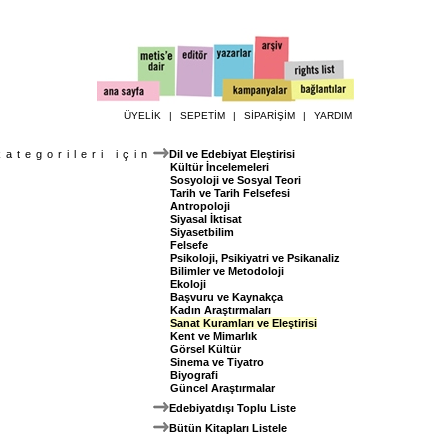
ÜYELİK
|
SEPETİM
|
SİPARİŞİM
|
YARDIM
kategorileri için
Dil ve Edebiyat Eleştirisi
Kültür İncelemeleri
Sosyoloji ve Sosyal Teori
Tarih ve Tarih Felsefesi
Antropoloji
Siyasal İktisat
Siyasetbilim
Felsefe
Psikoloji, Psikiyatri ve Psikanaliz
Bilimler ve Metodoloji
Ekoloji
Başvuru ve Kaynakça
Kadın Araştırmaları
Sanat Kuramları ve Eleştirisi
Kent ve Mimarlık
Görsel Kültür
Sinema ve Tiyatro
Biyografi
Güncel Araştırmalar
Edebiyatdışı Toplu Liste
Bütün Kitapları Listele