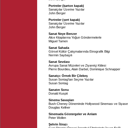
Portreler (karton kapak)
Sanatçılar Üzerine Yazılar
John Berger
Portreler (sert kapak)
Sanatçılar Üzerine Yazılar
John Berger
Sanat Neye Benzer
Alice Kitaplarına Yoğun Göndermelerle
Miguel Tamen
Sanat Sahada
Görsel Kültür Çalışmalarında Etnografik Bilgi
Nermin Saybaşılı
Sanat Sevdası
Avrupa Sanat Müzeleri ve Ziyaretçi Kitlesi
Pierre Bourdieu
,
Alain Darbel
,
Dominique Schnapper
Sanatçı: Örnek Bir Çilekeş
Susan Sontag'tan Seçme Yazılar
Susan Sontag
Sanatın Sonu
Donald Kuspit
Sinema Savaşları
Bush-Cheney Döneminde Hollywood Sineması ve Siyase
Douglas Kellner
Sinemada Göstergeler ve Anlam
Peter Wollen
Şehrin İtirazı