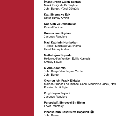
İstanbul'dan Gelen Telefon
Müzik Eşliğinde Bir Söyleşi
John Berger
,
Yücel Göktürk
Kat, Sinema ve Etik
Umut Tümay Arslan
Kör Alan ve Dekadrajlar
Pascal Bonitzer
Kurmacanın Kıyıları
Jacques Ranciere
Mazi Kabrinin Hortlakları
Türklük, Melankoli ve Sinema
Umut Tümay Arslan
Mutluluğun Peşinde
Hollywood'un Yeniden Evlilik Komedisi
Stanley Cavell
O Ana Adanmış
John Berger'dan Seçme Yazılar
John Berger
Oyuncu için Pratik Elkitabı
Melissa Bruder
,
Lee Michael Cohn
,
Madeleine Olnek
,
Nath
Previto
,
Scott Zigler
Özgürleşen Seyirci
Jacques Ranciere
Perspektif, Simgesel Bir Biçim
Erwin Panofsky
Picasso'nun Başarısı ve Başarısızlığı
John Berger