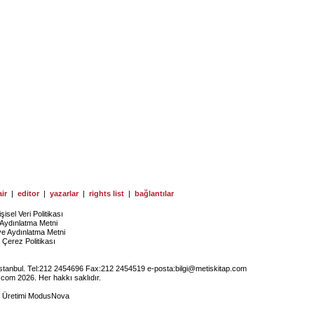
ir
|
editor
|
yazarlar
|
rights list
|
bağlantılar
işisel Veri Politikası
Aydınlatma Metni
ye Aydınlatma Metni
Çerez Politikası
İstanbul. Tel:212 2454696 Fax:212 2454519 e-posta:
bilgi@metiskitap.com
.com 2026. Her hakkı saklıdır.
e Üretimi
ModusNova