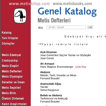
BUL
Edebiyat dışı alt 
Yazar ismiyle listele
Açık Düşman
Jean Genet'den Seçme Yazılar ve Söyleşiler
Jean Genet
Ah Avrupa!
Hans Magnus Enzensberger
Liste Dışı
Akdeniz
Mekân, Tarih, İnsanlar ve Miras
Fernand Braudel
Aramızdaki Ağaç
Yazılar
Sema Kaygusuz
Bellek ve Akdeniz
Tarihöncesi ve Antikçağ
Fernand Braudel