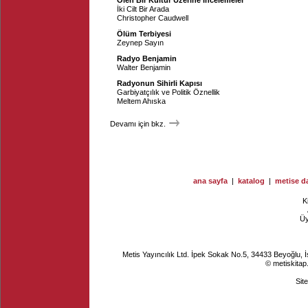
Ölen Bir Kültür Üzerine İncelemeler
İki Cilt Bir Arada
Christopher Caudwell
Ölüm Terbiyesi
Zeynep Sayın
Radyo Benjamin
Walter Benjamin
Radyonun Sihirli Kapısı
Garbiyatçılık ve Politik Öznellik
Meltem Ahıska
Devamı için bkz.
ana sayfa
|
katalog
|
metise da
K
Ü
Metis Yayıncılık Ltd. İpek Sokak No.5, 34433 Beyoğlu, 
© metiskitap
Sit