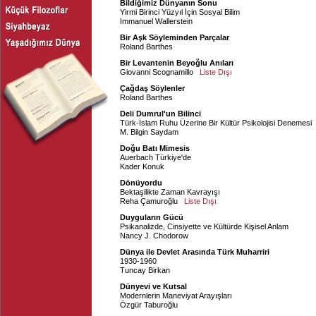
Bildiğimiz Dünyanın Sonu
Yirmi Birinci Yüzyıl İçin Sosyal Bilim
Immanuel Wallerstein
Bir Aşk Söyleminden Parçalar
Roland Barthes
Bir Levantenin Beyoğlu Anıları
Giovanni Scognamillo
Liste Dışı
Çağdaş Söylenler
Roland Barthes
Deli Dumrul'un Bilinci
Türk-İslam Ruhu Üzerine Bir Kültür Psikolojisi Denemesi
M. Bilgin Saydam
Doğu Batı Mimesis
Auerbach Türkiye'de
Kader Konuk
Dönüyordu
Bektaşilikte Zaman Kavrayışı
Reha Çamuroğlu
Liste Dışı
Duyguların Gücü
Psikanalizde, Cinsiyette ve Kültürde Kişisel Anlam
Nancy J. Chodorow
Dünya ile Devlet Arasında Türk Muharriri
1930-1960
Tuncay Birkan
Dünyevi ve Kutsal
Modernlerin Maneviyat Arayışları
Özgür Taburoğlu