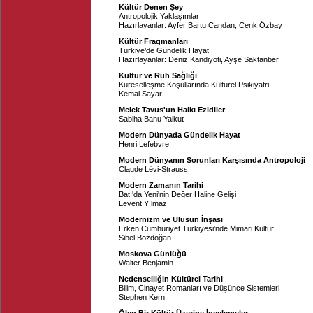
Kültür Denen Şey
Antropolojik Yaklaşımlar
Hazırlayanlar:
Ayfer Bartu Candan
,
Cenk Özbay
Kültür Fragmanları
Türkiye’de Gündelik Hayat
Hazırlayanlar:
Deniz Kandiyoti
,
Ayşe Saktanber
Kültür ve Ruh Sağlığı
Küreselleşme Koşullarında Kültürel Psikiyatri
Kemal Sayar
Melek Tavus'un Halkı Ezidiler
Sabiha Banu Yalkut
Modern Dünyada Gündelik Hayat
Henri Lefebvre
Modern Dünyanın Sorunları Karşısında Antropoloji
Claude Lévi-Strauss
Modern Zamanın Tarihi
Batı'da Yeni'nin Değer Haline Gelişi
Levent Yılmaz
Modernizm ve Ulusun İnşası
Erken Cumhuriyet Türkiyesi'nde Mimari Kültür
Sibel Bozdoğan
Moskova Günlüğü
Walter Benjamin
Nedenselliğin Kültürel Tarihi
Bilim, Cinayet Romanları ve Düşünce Sistemleri
Stephen Kern