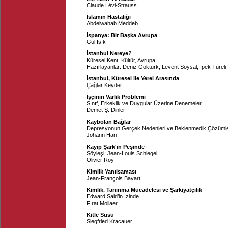
Claude Lévi-Strauss
İslamın Hastalığı
Abdelwahab Meddeb
İspanya: Bir Başka Avrupa
Gül Işık
İstanbul Nereye?
Küresel Kent, Kültür, Avrupa
Hazırlayanlar:
Deniz Göktürk
,
Levent Soysal
,
İpek Türeli
İstanbul, Küresel ile Yerel Arasında
Çağlar Keyder
İşçinin Varlık Problemi
Sınıf, Erkeklik ve Duygular Üzerine Denemeler
Demet Ş. Dinler
Kaybolan Bağlar
Depresyonun Gerçek Nedenleri ve Beklenmedik Çözüml
Johann Hari
Kayıp Şark'ın Peşinde
Söyleşi: Jean-Louis Schlegel
Olivier Roy
Kimlik Yanılsaması
Jean-François Bayart
Kimlik, Tanınma Mücadelesi ve Şarkiyatçılık
Edward Said’in İzinde
Fırat Mollaer
Kitle Süsü
Siegfried Kracauer