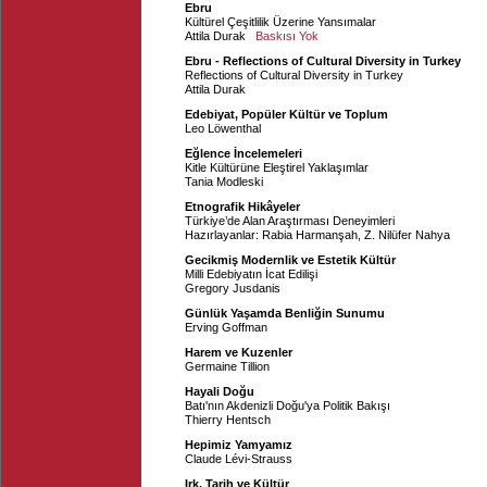
Ebru
Kültürel Çeşitlilik Üzerine Yansımalar
Attila Durak
Baskısı Yok
Ebru - Reflections of Cultural Diversity in Turkey
Reflections of Cultural Diversity in Turkey
Attila Durak
Edebiyat, Popüler Kültür ve Toplum
Leo Löwenthal
Eğlence İncelemeleri
Kitle Kültürüne Eleştirel Yaklaşımlar
Tania Modleski
Etnografik Hikâyeler
Türkiye’de Alan Araştırması Deneyimleri
Hazırlayanlar:
Rabia Harmanşah
,
Z. Nilüfer Nahya
Gecikmiş Modernlik ve Estetik Kültür
Milli Edebiyatın İcat Edilişi
Gregory Jusdanis
Günlük Yaşamda Benliğin Sunumu
Erving Goffman
Harem ve Kuzenler
Germaine Tillion
Hayali Doğu
Batı'nın Akdenizli Doğu'ya Politik Bakışı
Thierry Hentsch
Hepimiz Yamyamız
Claude Lévi-Strauss
Irk, Tarih ve Kültür