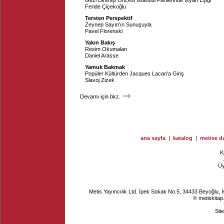
Gezi Direnişi Öncesi İstanbul Filmlerinde İsyan Eşiği
Feride Çiçekoğlu
Tersten Perspektif
Zeynep Sayın'ın Sunuşuyla
Pavel Florenski
Yakın Bakış
Resim Okumaları
Daniel Arasse
Yamuk Bakmak
Popüler Kültürden Jacques Lacan'a Giriş
Slavoj Zizek
Devamı için bkz.
ana sayfa
|
katalog
|
metise da
K
Ü
Metis Yayıncılık Ltd. İpek Sokak No.5, 34433 Beyoğlu, 
© metiskitap
Sit