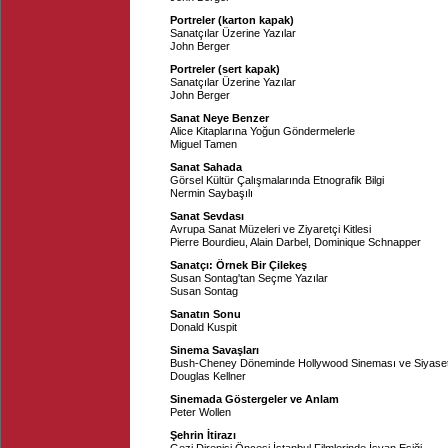
Portreler (karton kapak)
Sanatçılar Üzerine Yazılar
John Berger
Portreler (sert kapak)
Sanatçılar Üzerine Yazılar
John Berger
Sanat Neye Benzer
Alice Kitaplarına Yoğun Göndermelerle
Miguel Tamen
Sanat Sahada
Görsel Kültür Çalışmalarında Etnografik Bilgi
Nermin Saybaşılı
Sanat Sevdası
Avrupa Sanat Müzeleri ve Ziyaretçi Kitlesi
Pierre Bourdieu
,
Alain Darbel
,
Dominique Schnapper
Sanatçı: Örnek Bir Çilekeş
Susan Sontag'tan Seçme Yazılar
Susan Sontag
Sanatın Sonu
Donald Kuspit
Sinema Savaşları
Bush-Cheney Döneminde Hollywood Sineması ve Siyase
Douglas Kellner
Sinemada Göstergeler ve Anlam
Peter Wollen
Şehrin İtirazı