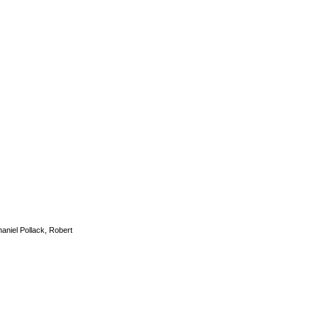
aniel Pollack
,
Robert