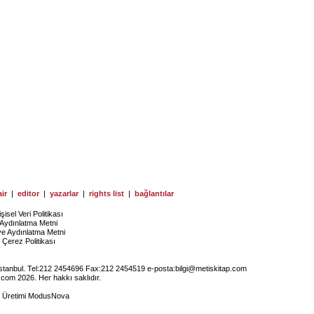
ir
|
editor
|
yazarlar
|
rights list
|
bağlantılar
işisel Veri Politikası
Aydınlatma Metni
ye Aydınlatma Metni
Çerez Politikası
İstanbul. Tel:212 2454696 Fax:212 2454519 e-posta:
bilgi@metiskitap.com
.com 2026. Her hakkı saklıdır.
e Üretimi
ModusNova