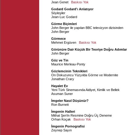
Jean Genet
Baskısı Yok
Godard Godard'ı Anlatıyor
Söyleşiler
Jean-Luc Godard
Görme Biçimleri
John Berger ile yapılan BBC televizyon dizisinden
John Berger
Görmece
Mehmet Ergüven
Baskısı Yok
Görünüre Dair Küçük Bir Teoriye Doğru Adımlar
John Berger
Göz ve Tin
Maurice Merleau-Ponty
Gözlemcinin Teknikleri
On Dokuzuncu Yüzyılda Görme ve Modernite
Jonathan Crary
Hayalet Ev
Yeni Türk Sinemasında Aidiyet, Kimlik ve Bellek
Asuman Suner
İmgeler Nasıl Düşünür?
Ron Burnett
İmgenin Halleri
Mithat Şen'in Resmine Doğru Üç Deneme
Orhan Koçak
Baskısı Yok
İmgenin Pornografisi
Zeynep Sayın