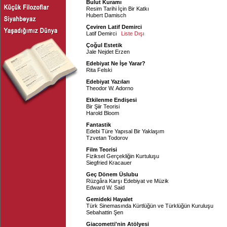
Bulut Kuramı
Resim Tarihi İçin Bir Katkı
Hubert Damisch
Çeviren Latif Demirci
Latif Demirci
Liste Dışı
Çoğul Estetik
Jale Nejdet Erzen
Edebiyat Ne İşe Yarar?
Rita Felski
Edebiyat Yazıları
Theodor W. Adorno
Etkilenme Endişesi
Bir Şiir Teorisi
Harold Bloom
Fantastik
Edebi Türe Yapısal Bir Yaklaşım
Tzvetan Todorov
Film Teorisi
Fiziksel Gerçekliğin Kurtuluşu
Siegfried Kracauer
Geç Dönem Üslubu
Rüzgâra Karşı Edebiyat ve Müzik
Edward W. Said
Gemideki Hayalet
Türk Sinemasında Kürtlüğün ve Türklüğün Kuruluşu
Sebahattin Şen
Giacometti'nin Atölyesi