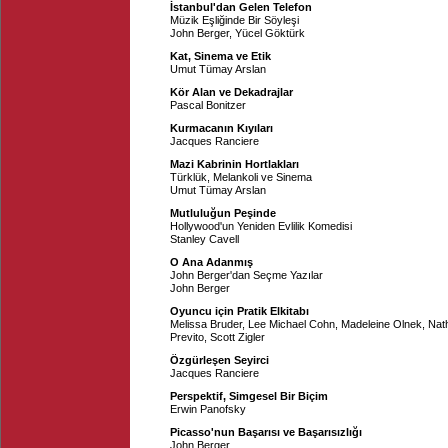
İstanbul'dan Gelen Telefon
Müzik Eşliğinde Bir Söyleşi
John Berger
,
Yücel Göktürk
Kat, Sinema ve Etik
Umut Tümay Arslan
Kör Alan ve Dekadrajlar
Pascal Bonitzer
Kurmacanın Kıyıları
Jacques Ranciere
Mazi Kabrinin Hortlakları
Türklük, Melankoli ve Sinema
Umut Tümay Arslan
Mutluluğun Peşinde
Hollywood'un Yeniden Evlilik Komedisi
Stanley Cavell
O Ana Adanmış
John Berger'dan Seçme Yazılar
John Berger
Oyuncu için Pratik Elkitabı
Melissa Bruder
,
Lee Michael Cohn
,
Madeleine Olnek
,
Nath
Previto
,
Scott Zigler
Özgürleşen Seyirci
Jacques Ranciere
Perspektif, Simgesel Bir Biçim
Erwin Panofsky
Picasso'nun Başarısı ve Başarısızlığı
John Berger