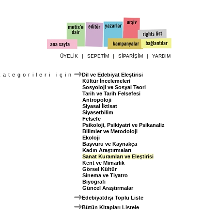
ÜYELİK
|
SEPETİM
|
SİPARİŞİM
|
YARDIM
kategorileri için
Dil ve Edebiyat Eleştirisi
Kültür İncelemeleri
Sosyoloji ve Sosyal Teori
Tarih ve Tarih Felsefesi
Antropoloji
Siyasal İktisat
Siyasetbilim
Felsefe
Psikoloji, Psikiyatri ve Psikanaliz
Bilimler ve Metodoloji
Ekoloji
Başvuru ve Kaynakça
Kadın Araştırmaları
Sanat Kuramları ve Eleştirisi
Kent ve Mimarlık
Görsel Kültür
Sinema ve Tiyatro
Biyografi
Güncel Araştırmalar
Edebiyatdışı Toplu Liste
Bütün Kitapları Listele