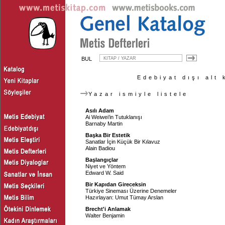
BUL
Edebiyat dışı alt 
Yazar ismiyle listele
Asılı Adam
Ai Weiwei’in Tutuklanışı
Barnaby Martin
Başka Bir Estetik
Sanatlar İçin Küçük Bir Kılavuz
Alain Badiou
Başlangıçlar
Niyet ve Yöntem
Edward W. Said
Bir Kapıdan Gireceksin
Türkiye Sineması Üzerine Denemeler
Hazırlayan:
Umut Tümay Arslan
Brecht'i Anlamak
Walter Benjamin