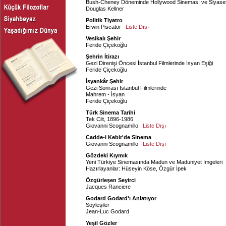
Bush-Cheney Döneminde Hollywood Sineması ve Siyase
Douglas Kellner
Politik Tiyatro
Erwin Piscator
Liste Dışı
Vesikalı Şehir
Feride Çiçekoğlu
Şehrin İtirazı
Gezi Direnişi Öncesi İstanbul Filmlerinde İsyan Eşiği
Feride Çiçekoğlu
İsyankâr Şehir
Gezi Sonrası İstanbul Filmlerinde
Mahrem - İsyan
Feride Çiçekoğlu
Türk Sinema Tarihi
Tek Cilt, 1896-1986
Giovanni Scognamillo
Liste Dışı
Cadde-i Kebir'de Sinema
Giovanni Scognamillo
Liste Dışı
Gözdeki Kıymık
Yeni Türkiye Sinemasında Madun ve Maduniyet İmgeleri
Hazırlayanlar:
Hüseyin Köse
,
Özgür İpek
Özgürleşen Seyirci
Jacques Ranciere
Godard Godard'ı Anlatıyor
Söyleşiler
Jean-Luc Godard
Yeşil Gözler