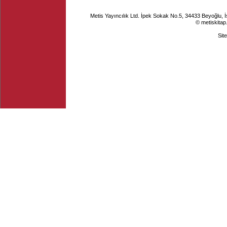
Metis Yayıncılık Ltd. İpek Sokak No.5, 34433 Beyoğlu, 
© metiskitap
Sit