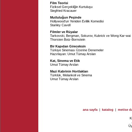
Film Teorisi
Fiziksel Gerçekliğin Kurtuluşu
Siegfried Kracauer
Mutluluğun Peşinde
Hollywood'un Yeniden Evlilik Komedisi
Stanley Cavell
Filmler ve Rüyalar
Tarkovski, Bergman, Sokurov, Kubrick ve Wong Kar-wai
Thorsten Botz-Bornstein
Bir Kapıdan Gireceksin
Türkiye Sineması Üzerine Denemeler
Hazırlayan:
Umut Tümay Arslan
Kat, Sinema ve Etik
Umut Tümay Arslan
Mazi Kabrinin Hortlakları
Türklük, Melankoli ve Sinema
Umut Tümay Arslan
ana sayfa
|
katalog
|
metise da
K
Ü