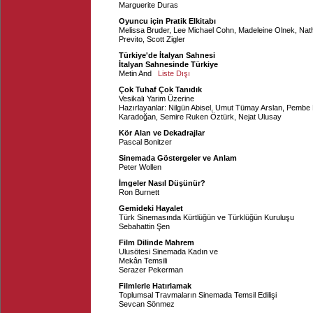
Marguerite Duras
Oyuncu için Pratik Elkitabı
Melissa Bruder
,
Lee Michael Cohn
,
Madeleine Olnek
,
Nath
Previto
,
Scott Zigler
Türkiye'de İtalyan Sahnesi
İtalyan Sahnesinde Türkiye
Metin And
Liste Dışı
Çok Tuhaf Çok Tanıdık
Vesikalı Yarim Üzerine
Hazırlayanlar:
Nilgün Abisel
,
Umut Tümay Arslan
,
Pembe B
Karadoğan
,
Semire Ruken Öztürk
,
Nejat Ulusay
Kör Alan ve Dekadrajlar
Pascal Bonitzer
Sinemada Göstergeler ve Anlam
Peter Wollen
İmgeler Nasıl Düşünür?
Ron Burnett
Gemideki Hayalet
Türk Sinemasında Kürtlüğün ve Türklüğün Kuruluşu
Sebahattin Şen
Film Dilinde Mahrem
Ulusötesi Sinemada Kadın ve
Mekân Temsili
Serazer Pekerman
Filmlerle Hatırlamak
Toplumsal Travmaların Sinemada Temsil Edilişi
Sevcan Sönmez