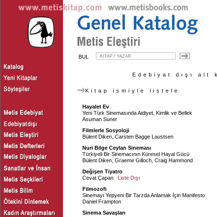
BUL
Edebiyat dışı alt 
Kitap ismiyle listele
Hayalet Ev
Yeni Türk Sinemasında Aidiyet, Kimlik ve Bellek
Asuman Suner
Filmlerle Sosyoloji
Bülent Diken
,
Carsten Bagge Laustsen
Nuri Bilge Ceylan Sineması
Türkiyeli Bir Sinemacının Küresel Hayal Gücü
Bülent Diken
,
Graeme Gilloch
,
Craig Hammond
Değişen Tiyatro
Cevat Çapan
Liste Dışı
Filmozofi
Sinemayı Yepyeni Bir Tarzda Anlamak İçin Manifesto
Daniel Frampton
Sinema Savaşları